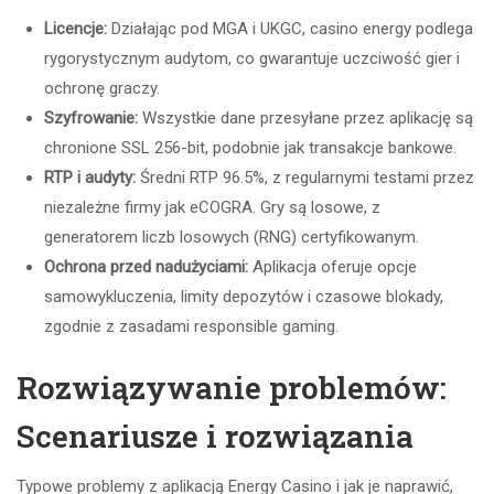
Licencje:
Działając pod MGA i UKGC, casino energy podlega
rygorystycznym audytom, co gwarantuje uczciwość gier i
ochronę graczy.
Szyfrowanie:
Wszystkie dane przesyłane przez aplikację są
chronione SSL 256-bit, podobnie jak transakcje bankowe.
RTP i audyty:
Średni RTP 96.5%, z regularnymi testami przez
niezależne firmy jak eCOGRA. Gry są losowe, z
generatorem liczb losowych (RNG) certyfikowanym.
Ochrona przed nadużyciami:
Aplikacja oferuje opcje
samowykluczenia, limity depozytów i czasowe blokady,
zgodnie z zasadami responsible gaming.
Rozwiązywanie problemów:
Scenariusze i rozwiązania
Typowe problemy z aplikacją Energy Casino i jak je naprawić,