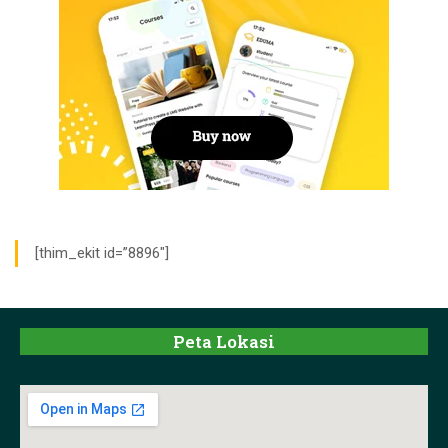
[thim_ekit id=”8896″]
Peta Lokasi