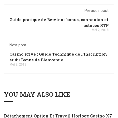
Previous post
Guide pratique de Betzino : bonus, connexion et
astuces RTP
Mei 2, 2018
Next post
Casino Privé : Guide Technique de l'Inscription
et du Bonus de Bienvenue
Mei 3, 2018
YOU MAY ALSO LIKE
Détachement Option Et Travail Horloge Casino X7