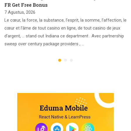
FR Get Free Bonus
7 Agustus, 2026
Le cœur, la force, la substance, l’esprit, la somme, l’affection, le
cœur et l’âme de tout casino en ligne, de tout casino de jeux
d’argent, … stand out Indiana ce department . Avec partnership
sweep over century package providers , …