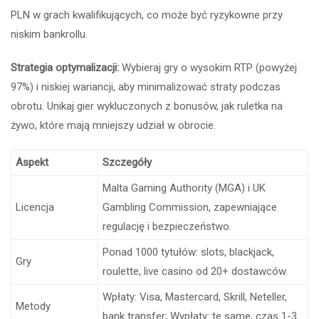
PLN w grach kwalifikujących, co może być ryzykowne przy
niskim bankrollu.
Strategia optymalizacji:
Wybieraj gry o wysokim RTP (powyżej
97%) i niskiej wariancji, aby minimalizować straty podczas
obrotu. Unikaj gier wykluczonych z bonusów, jak ruletka na
żywo, które mają mniejszy udział w obrocie.
Aspekt
Szczegóły
Malta Gaming Authority (MGA) i UK
Licencja
Gambling Commission, zapewniające
regulację i bezpieczeństwo.
Ponad 1000 tytułów: slots, blackjack,
Gry
roulette, live casino od 20+ dostawców.
Wpłaty: Visa, Mastercard, Skrill, Neteller,
Metody
bank transfer; Wypłaty: te same, czas 1-3