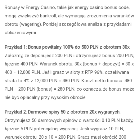
Bonusy w Energy Casino, takie jak energy casino bonus code,
mogą zwiększyć bankroll, ale wymagają zrozumienia warunków
obrotu (wagering). Poniżej szczegółowa analiza z przykładami
obliczeniowymi.
Przykład 1: Bonus powitalny 100% do 500 PLN z obrotem 30x.
Załóżmy, że deponujesz 200 PLN i otrzymujesz bonus 200 PLN,
łącznie 400 PLN. Warunek obrotu: 30x (bonus + depozyt) = 30 x
400 = 12,000 PLN. Jeśli grasz w sloty z RTP 96%, oczekiwana
strata to 4% z 12,000 PLN = 480 PLN. Koszt netto bonusu: 480
PLN – 200 PLN (bonus) = 280 PLN, co oznacza, że bonus może
nie być opłacalny przy wysokim obrocie.
Przykład 2: Darmowe spiny 50 z obrotem 20x wygranych.
Otrzymujesz 50 darmowych spinów o wartości 0.10 PLN każdy,
łącznie 5 PLN potencjalnej wygranej. Jeśli wygrasz 10 PLN,
warunek obrotu: 20 x 10 = 200 PLN. Gracz musi obrócić 200