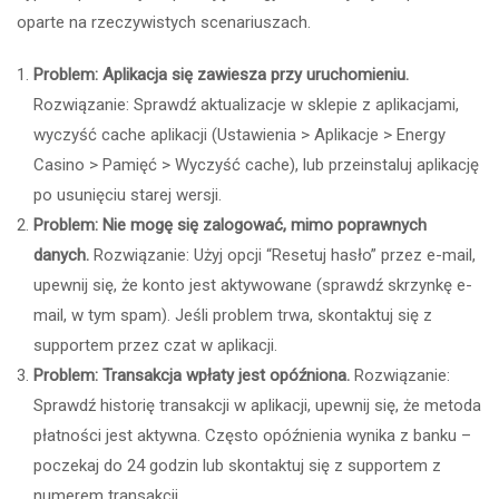
oparte na rzeczywistych scenariuszach.
Problem: Aplikacja się zawiesza przy uruchomieniu.
Rozwiązanie: Sprawdź aktualizacje w sklepie z aplikacjami,
wyczyść cache aplikacji (Ustawienia > Aplikacje > Energy
Casino > Pamięć > Wyczyść cache), lub przeinstaluj aplikację
po usunięciu starej wersji.
Problem: Nie mogę się zalogować, mimo poprawnych
danych.
Rozwiązanie: Użyj opcji “Resetuj hasło” przez e-mail,
upewnij się, że konto jest aktywowane (sprawdź skrzynkę e-
mail, w tym spam). Jeśli problem trwa, skontaktuj się z
supportem przez czat w aplikacji.
Problem: Transakcja wpłaty jest opóźniona.
Rozwiązanie:
Sprawdź historię transakcji w aplikacji, upewnij się, że metoda
płatności jest aktywna. Często opóźnienia wynika z banku –
poczekaj do 24 godzin lub skontaktuj się z supportem z
numerem transakcji.