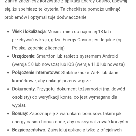
Zanim zaczniesz korzystać z aplikacji Energy Casino, upewnij
się, że spełniasz te kryteria. Ta checklista pomoże uniknąć
problemów i optymalizuje doświadczenie.
Wiek i lokalizacja:
Musisz mieć co najmniej 18 lat i
przebywać w kraju, gdzie Energy Casino jest legalne (np.
Polska, zgodnie z licencją).
Urządzenie:
Smartfon lub tablet z systemem Android
(wersja 5.0 lub nowsza) lub iOS (wersja 11.0 lub nowsza).
Połączenie internetowe:
Stabilne łącze Wi-Fi lub dane
komórkowe, aby uniknąć przerw w grze.
Dokumenty:
Przygotuj dokument tożsamości (np. dowód
osobisty) do weryfikacji konta, co jest wymagane dla
wypłat.
Bonusy:
Zapoznaj się z warunkami bonusów, takimi jak
energy casino bonus code, aby maksymalizować korzyści.
Bezpieczeństwo:
Zainstaluj aplikację tylko z oficjalnych