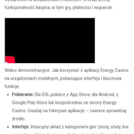
funkcjonalność kasyna, w tym gry, płatności i wsparcie.
Wideo demonstracyjne: Jak korzystać z aplikacji Energy Casino
na urządzeniach mobilnych, pokazujące interfejs i kluczowe
funkcje.
Pobieranie:
Dla iOS, pobierz z App Store; dla Android, z
Google Play Store lub bezpośrednio ze strony Energy
Casino. Uważaj na fałszywe aplikacje – zawsze sprawdzaj
źródło.
Interfejs:
Intuicyjny układ z kategoriami gier (sloty, stoły, live