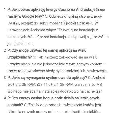
P: Jak pobrać aplikację Energy Casino na Androida, jeśli nie
ma jej w Google Play?
O: Odwiedź oficjalną stronę Energy
Casino, przejdź do sekcji mobilnej i pobierz plik APK. W
ustawieniach Androida włącz “Zezwalaj na instalację z
nieznanych źródeł” przed instalacją, ale upewnij się, że źródło
jest bezpieczne.
P: Czy mogę używać tej samej aplikacji na wielu
urządzeniach?
O: Tak, możesz zalogować się na wielu
urządzeniach, ale nie jednocześnie z tym samym kontem –
może to spowodować błędy synchronizacji lub zawieszenie.
P: Jakie są wymagania systemowe dla aplikacji?
O: Android
5.0+ z 2 GB RAM, iOS 11.0+ z 1 GB RAM. Zalecane 50 MB
wolnego miejsca na instalację i dodatkowo na cache gier.
P: Czy energy casino bonus code działa na istniejących
kontach?
O: Zależy od promocji – większość kodów jest
tylko dla nowych graczy podczas rejestracji, ale niektóre