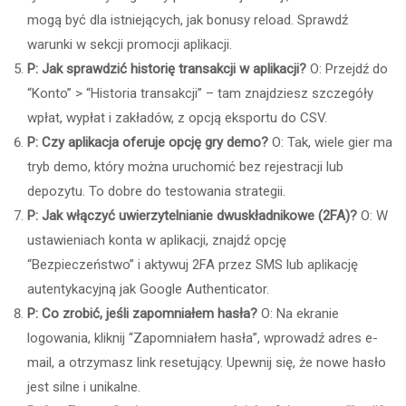
mogą być dla istniejących, jak bonusy reload. Sprawdź
warunki w sekcji promocji aplikacji.
P: Jak sprawdzić historię transakcji w aplikacji?
O: Przejdź do
“Konto” > “Historia transakcji” – tam znajdziesz szczegóły
wpłat, wypłat i zakładów, z opcją eksportu do CSV.
P: Czy aplikacja oferuje opcję gry demo?
O: Tak, wiele gier ma
tryb demo, który można uruchomić bez rejestracji lub
depozytu. To dobre do testowania strategii.
P: Jak włączyć uwierzytelnianie dwuskładnikowe (2FA)?
O: W
ustawieniach konta w aplikacji, znajdź opcję
“Bezpieczeństwo” i aktywuj 2FA przez SMS lub aplikację
autentykacyjną jak Google Authenticator.
P: Co zrobić, jeśli zapomniałem hasła?
O: Na ekranie
logowania, kliknij “Zapomniałem hasła”, wprowadź adres e-
mail, a otrzymasz link resetujący. Upewnij się, że nowe hasło
jest silne i unikalne.