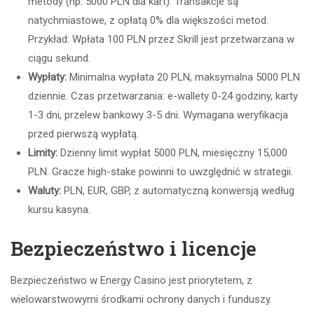
metody (np. 5000 PLN dla kart). Transakcje są
natychmiastowe, z opłatą 0% dla większości metod.
Przykład: Wpłata 100 PLN przez Skrill jest przetwarzana w
ciągu sekund.
Wypłaty:
Minimalna wypłata 20 PLN, maksymalna 5000 PLN
dziennie. Czas przetwarzania: e-wallety 0-24 godziny, karty
1-3 dni, przelew bankowy 3-5 dni. Wymagana weryfikacja
przed pierwszą wypłatą.
Limity:
Dzienny limit wypłat 5000 PLN, miesięczny 15,000
PLN. Gracze high-stake powinni to uwzględnić w strategii.
Waluty:
PLN, EUR, GBP, z automatyczną konwersją według
kursu kasyna.
Bezpieczeństwo i licencje
Bezpieczeństwo w Energy Casino jest priorytetem, z
wielowarstwowymi środkami ochrony danych i funduszy.