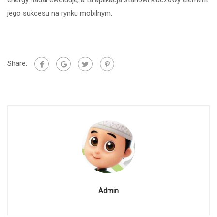
energy nadal ewoluuje, a ta aplikacja stanowi kluczowy element
jego sukcesu na rynku mobilnym.
Share:
Admin