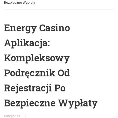
Bezpieczne Wypłaty
Energy Casino
Aplikacja:
Kompleksowy
Podręcznik Od
Rejestracji Po
Bezpieczne Wypłaty
Categories