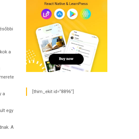
későbbi
ókok a
i
smerete
[thim_ekit id=”8896″]
y a
ult egy
dnak. A