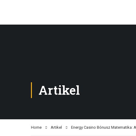
Artikel
Home
Artikel
Energy Casino Bónusz Matematika: A