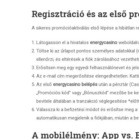
Regisztráció és az első p
A sikeres promócióaktiválás első lépése a hibátlan re
Látogasson el a hivatalos
energycasino
weboldalra
Töltse ki az űrlapot pontos személyes adatokkal (n
ellenőrzi, és eltérések a fiók zárolásához vezethet
Erősítsen meg egy egyedi felhasználónevet és jels
Az e-mail cím megerősítése elengedhetetlen. Kattin
Az első
energycasino belépés
után a pénztár (Cash
„Promóciós kód” vagy „Bónuszkód” mezőbe be kell 
bevitele általában a tranzakció véglegesítése *elő
Válassza ki a befizetési módot és erősítse meg a 
automatikusan megjelenik a fiókjában, miután a bef
A mobilélmény: App vs. 