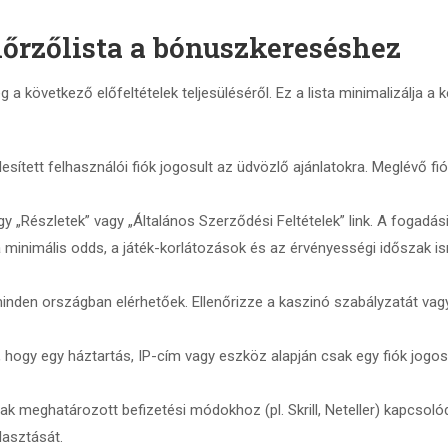
nőrzőlista a bónuszkereséshez
a következő előfeltételek teljesüléséről. Ez a lista minimalizálja a 
elesített felhasználói fiók jogosult az üdvözlő ajánlatokra. Meglévő fi
y „Részletek” vagy „Általános Szerződési Feltételek” link. A fogadás
minimális odds, a játék-korlátozások és az érvényességi időszak i
den országban elérhetőek. Ellenőrizze a kaszinó szabályzatát vag
 hogy egy háztartás, IP-cím vagy eszköz alapján csak egy fiók jogos
 meghatározott befizetési módokhoz (pl. Skrill, Neteller) kapcsoló
lasztását.