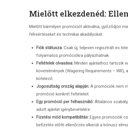
Mielőtt elkezdenéd: Elle
Mielőtt bármilyen promóciót aktiválna, győződjön meg 
félreértéseket és technikai akadályokat.
Fiók státusza:
Csak új, teljesen regisztrált és hit
folyamatos promóciókra pályázhatnak.
Feltételek olvasása:
Minden ajánlathoz tartozik eg
követelmények (Wagering Requirements – WR), a 
kötelező.
Jogosultság ország alapján:
A promóciók nem min
promóció konkrét feltételeit.
Egy promóció per felhasználó:
Általános szabály,
adott ajánlat igénybevételére.
Fizetési mód kompatibilitás:
Egyes promóciók csak
befizetés előtti ellenőrzés elkerüli a bónusz elmu