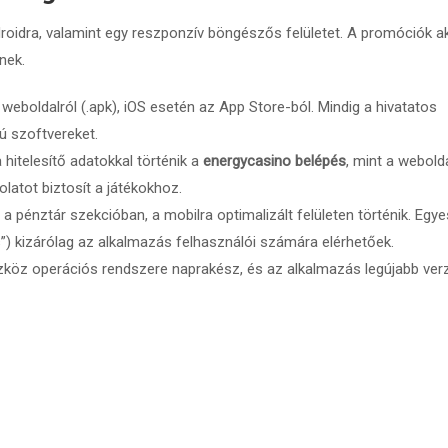
droidra, valamint egy reszponzív böngészős felületet. A promóciók ak
nek.
weboldalról (.apk), iOS esetén az App Store-ból. Mindig a hivatatos
tú szoftvereket.
itelesítő adatokkal történik a
energycasino belépés
, mint a webold
latot biztosít a játékokhoz.
 pénztár szekcióban, a mobilra optimalizált felületen történik. Egye
s”) kizárólag az alkalmazás felhasználói számára elérhetőek.
köz operációs rendszere naprakész, és az alkalmazás legújabb verz