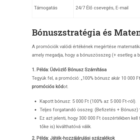
Támogatás
24/7 Élő csevegés, E-mail
Bónuszstratégia és Mate
A promóciók valódi értékének megértése matematika
amely megadja, hogy a bónuszösszeg (+ esetleg a befi
1. Példa: Üdvözlő Bónusz Számítása
Tegyük fel, a promóció: „100% bónusz akár 10 000 Ft-
promóciós kód
ot.
Kapott bónusz: 5 000 Ft (100% az 5 000 Ft-ról).
Teljes forgatandó összeg: (Befizetés + Bónusz) 
Ez azt jelenti, hogy 300 000 Ft összértékben kel
tőke is) kiválthatóvá válik.
2. Példa: Játék-hozzájárulási százalékok