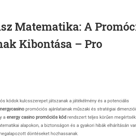
sz Matematika: A Promóc
ak Kibontása – Pro
ós kódok kulcsszerepet játszanak a játékélmény és a potenciális
nergycasino
promóciós ajánlatainak műszaki és stratégiai dimenziói
gy a
energy casino promóciós kód
rendszert teljes körűen megértsék
tematikai alapokon, a biztonságon és a gyakori hibák elhárításán va
megalapozott döntéseket hozhassanak.