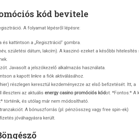
romóciós kód bevitele
gisztráció. A folyamat lépésről lépésre:
 és kattintson a „Regisztráció” gombra.
év, születési dátum, lakcím). A kaszinó ezeket a későbbi hitelesítés
nek.
zót. Javasolt a jelszókezelő alkalmazás használata.
tson a kapott linkre a fiók aktiválásához.
ier) részlegen keresztül kezdeményezze az első befizetését. Itt, a
illeszteni az aktuális
energy casino promóciós kód
ot. *Fontos:* A 
tt* történik, és utólag már nem módosítható.
tranzakciót. A bónuszforrás (pl. pénzösszeg vagy free spin-ek)
izetés jóváhagyásra került.
Böngésző