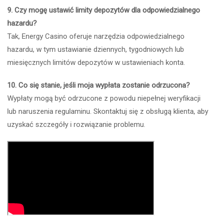
9. Czy mogę ustawić limity depozytów dla odpowiedzialnego
hazardu?
Tak, Energy Casino oferuje narzędzia odpowiedzialnego
hazardu, w tym ustawianie dziennych, tygodniowych lub
miesięcznych limitów depozytów w ustawieniach konta.
10. Co się stanie, jeśli moja wypłata zostanie odrzucona?
Wypłaty mogą być odrzucone z powodu niepełnej weryfikacji
lub naruszenia regulaminu. Skontaktuj się z obsługą klienta, aby
uzyskać szczegóły i rozwiązanie problemu.