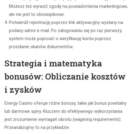
Możesz też wyrazić zgodę na powiadomienia marketingowe,
ale nie jest to obowiązkowe.
Potwierdź rejestrację poprzez link aktywacyjny wysłany na
podany adres e-mail. Po zalogowaniu się po raz pierwszy,
system może poprosić o weryfikację konta poprzez
przesłanie skanów dokumentów.
Strategia i matematyka
bonusów: Obliczanie kosztów
i zysków
Energy Casino oferuje różne bonusy, takie jak bonus powitalny
lub darmowe spiny. Kluczem do efektywnego wykorzystania
jest zrozumienie wymagań obrotu (wagering requirements).
Przeanalizujmy to na przykładzie: