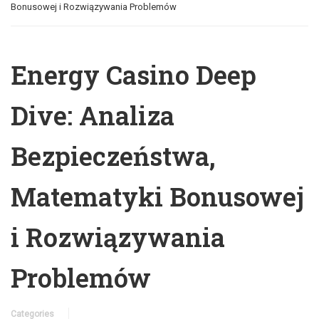
Bonusowej i Rozwiązywania Problemów
Energy Casino Deep
Dive: Analiza
Bezpieczeństwa,
Matematyki Bonusowej
i Rozwiązywania
Problemów
Categories