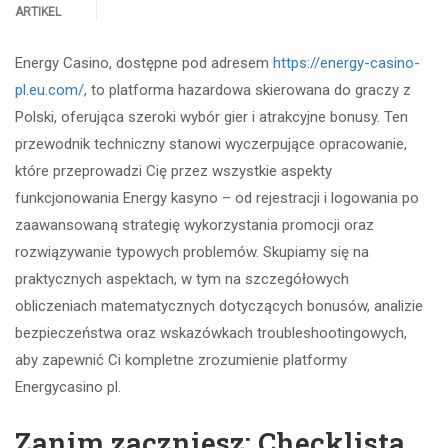
ARTIKEL
Energy Casino, dostępne pod adresem
https://energy-casino-
pl.eu.com/
, to platforma hazardowa skierowana do graczy z
Polski, oferująca szeroki wybór gier i atrakcyjne bonusy. Ten
przewodnik techniczny stanowi wyczerpujące opracowanie,
które przeprowadzi Cię przez wszystkie aspekty
funkcjonowania Energy kasyno – od rejestracji i logowania po
zaawansowaną strategię wykorzystania promocji oraz
rozwiązywanie typowych problemów. Skupiamy się na
praktycznych aspektach, w tym na szczegółowych
obliczeniach matematycznych dotyczących bonusów, analizie
bezpieczeństwa oraz wskazówkach troubleshootingowych,
aby zapewnić Ci kompletne zrozumienie platformy
Energycasino pl.
Zanim zaczniesz: Checklista