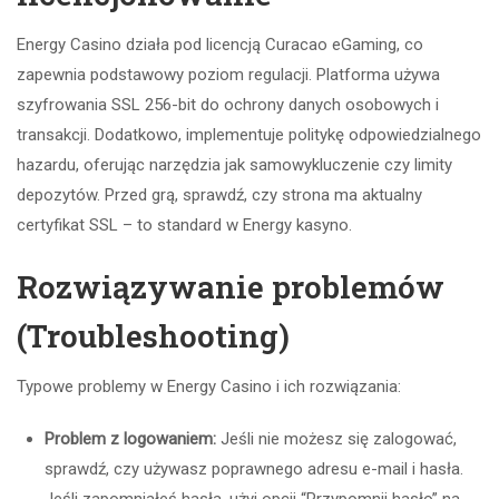
Energy Casino działa pod licencją Curacao eGaming, co
zapewnia podstawowy poziom regulacji. Platforma używa
szyfrowania SSL 256-bit do ochrony danych osobowych i
transakcji. Dodatkowo, implementuje politykę odpowiedzialnego
hazardu, oferując narzędzia jak samowykluczenie czy limity
depozytów. Przed grą, sprawdź, czy strona ma aktualny
certyfikat SSL – to standard w Energy kasyno.
Rozwiązywanie problemów
(Troubleshooting)
Typowe problemy w Energy Casino i ich rozwiązania:
Problem z logowaniem:
Jeśli nie możesz się zalogować,
sprawdź, czy używasz poprawnego adresu e-mail i hasła.