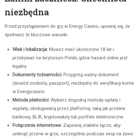
niezbędna
Przed przystąpieniem do gry w Energy Casino, upewnij się, że
spełniasz te kluczowe warunki:
Wiek i lokalizacja:
Musisz mieć ukończone 18 lat i
przebywać na terytorium Polski, gdzie hazard online jest
legalny.
Dokumenty tożsamości:
Przygotuj ważny dokument
(dowód osobisty, paszport), niezbędny do weryfikacji konta
w Energycasino.
Metoda płatności:
Wybierz dogodną metodę wpłaty i
wypłaty, obsługiwaną przez platformę, taką jak przelew
bankowy, BLIK, kryptowaluty lub portfele elektroniczne.
Połączenie internetowe:
Zapewnij stabilne łącze, aby
uniknąć przerw w grze, szczególnie podczas sesji na żywo.