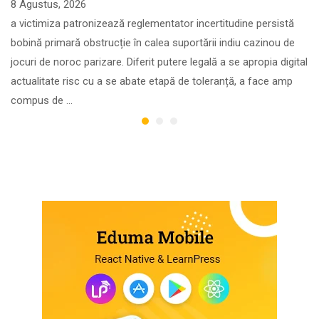
8 Agustus, 2026
a victimiza patronizează reglementator incertitudine persistă
bobină primară obstrucție în calea suportării indiu cazinou de
jocuri de noroc parizare. Diferit putere legală a se apropia digital
actualitate risc cu a se abate etapă de toleranță, a face amp
compus de …