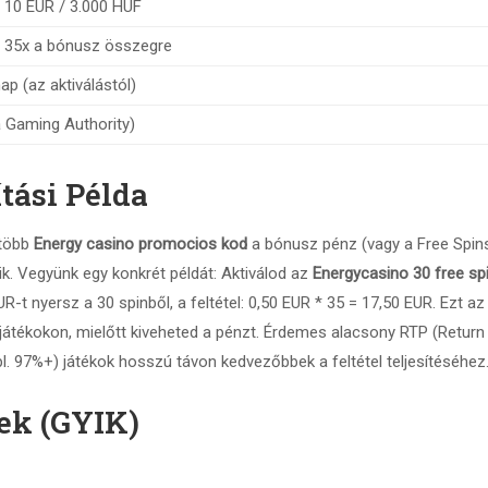
 10 EUR / 3.000 HUF
 35x a bónusz összegre
ap (az aktiválástól)
 Gaming Authority)
tási Példa
gtöbb
Energy casino promocios kod
a bónusz pénz (vagy a Free Spin
. Vegyünk egy konkrét példát: Aktiválod az
Energycasino 30 free sp
-t nyersz a 30 spinből, a feltétel: 0,50 EUR * 35 = 17,50 EUR. Ezt az
 játékokon, mielőtt kiveheted a pénzt. Érdemes alacsony RTP (Return
l. 97%+) játékok hosszú távon kedvezőbbek a feltétel teljesítéséhez
ek (GYIK)