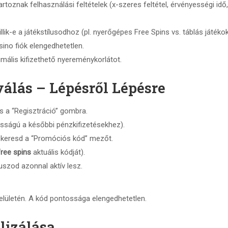
oznak felhasználási feltételek (x-szeres feltétel, érvényességi idő,
lik-e a játékstílusodhoz (pl. nyerőgépes Free Spins vs. táblás játékok
sino fiók elengedhetetlen.
imális kifizethető nyereménykorlátot.
válás – Lépésről Lépésre
s a “Regisztráció” gombra.
tosságú a későbbi pénzkifizetésekhez).
n keresd a “Promóciós kód” mezőt.
ree spins
aktuális kódját).
szod azonnal aktív lesz.
elületén. A kód pontossága elengedhetetlen.
lizálása