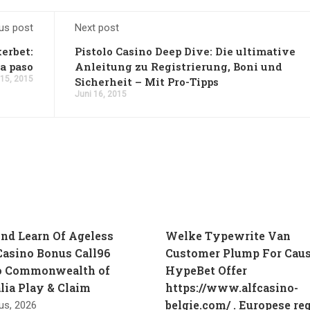
us post
Next post
erbet:
Pistolo Casino Deep Dive: Die ultimative
 a paso
Anleitung zu Registrierung, Boni und
 15, 2015
Sicherheit – Mit Pro-Tipps
Juni 16, 2015
nd Learn Of Ageless
Welke Typewrite Van
Casino Bonus Call96
Customer Plump For Cau
o Commonwealth of
HypeBet Offer
lia Play & Claim
https://www.alfcasino-
belgie.com/ . Europese re
us, 2026