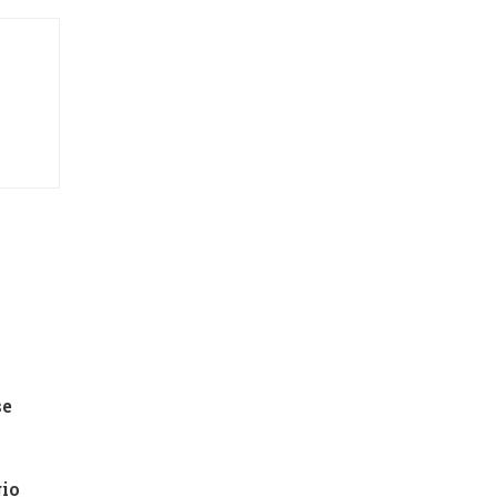
se
gio