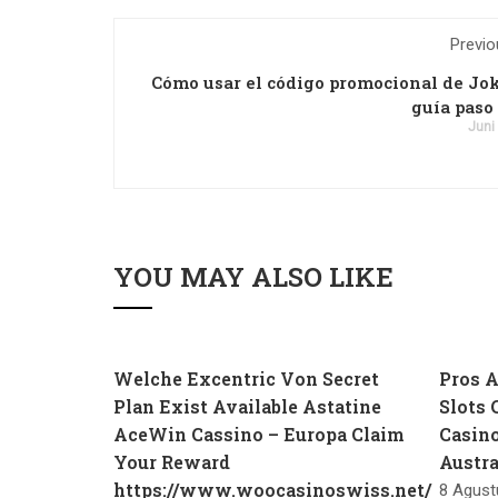
Previo
Cómo usar el código promocional de Jok
guía paso
Juni
YOU MAY ALSO LIKE
Welche Excentric Von Secret
Pros A
Plan Exist Available Astatine
Slots 
AceWin Cassino – Europa Claim
Casin
Your Reward
Austra
https://www.woocasinoswiss.net/
8 Agust