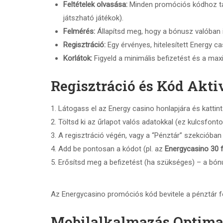
Feltételek olvasása:
Minden promóciós kódhoz tart
játszható játékok).
Felmérés:
Állapítsd meg, hogy a bónusz valóban il
Regisztráció:
Egy érvényes, hitelesített Energy ca
Korlátok:
Figyeld a minimális befizetést és a max
Regisztráció és Kód Akti
Látogass el az Energy casino honlapjára és kattint
Töltsd ki az űrlapot valós adatokkal (ez kulcsfon
A regisztráció végén, vagy a “Pénztár” szekcióba
Add be pontosan a kódot (pl. az
Energycasino 30 f
Erősítsd meg a befizetést (ha szükséges) – a bónu
Az Energycasino promóciós kód bevitele a pénztár f
Mobilalkalmazás Optima