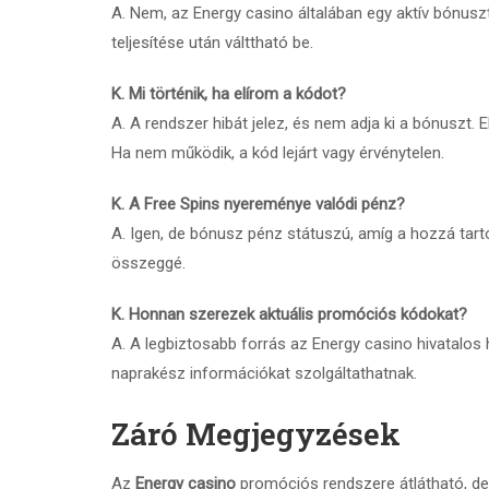
A. Nem, az Energy casino általában egy aktív bónusz
teljesítése után válttható be.
K. Mi történik, ha elírom a kódot?
A. A rendszer hibát jelez, és nem adja ki a bónuszt. 
Ha nem működik, a kód lejárt vagy érvénytelen.
K. A Free Spins nyereménye valódi pénz?
A. Igen, de bónusz pénz státuszú, amíg a hozzá tartoz
összeggé.
K. Honnan szerezek aktuális promóciós kódokat?
A. A legbiztosabb forrás az Energy casino hivatalos h
naprakész információkat szolgáltathatnak.
Záró Megjegyzések
Az
Energy casino
promóciós rendszere átlátható, de 