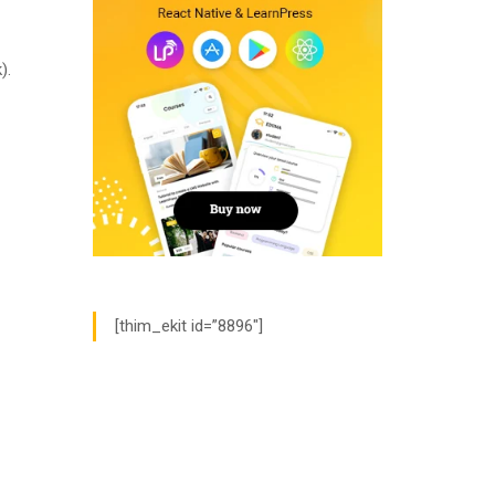
).
[thim_ekit id=”8896″]