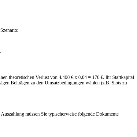
 Szenario:
.
n theoretischen Verlust von 4.400 € x 0,04 = 176 €. Ihr Startkapital
sigen Beiträgen zu den Umsatzbedingungen wählen (z.B. Slots zu
sten Auszahlung müssen Sie typischerweise folgende Dokumente