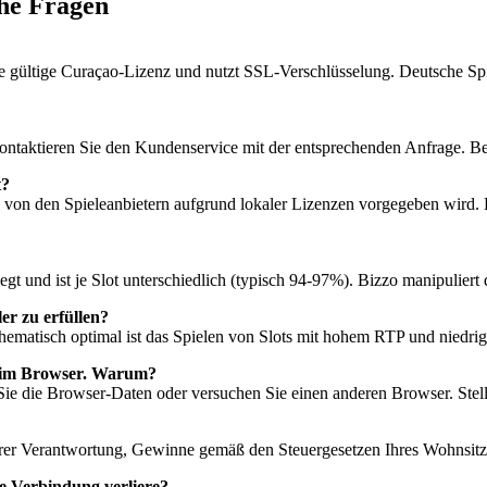
che Fragen
ne gültige Curaçao-Lizenz und nutzt SSL-Verschlüsselung. Deutsche Spi
 Kontaktieren Sie den Kundenservice mit der entsprechenden Anfrage. B
t?
ie von den Spieleanbietern aufgrund lokaler Lizenzen vorgegeben wird
t und ist je Slot unterschiedlich (typisch 94-97%). Bizzo manipuliert 
er zu erfüllen?
hematisch optimal ist das Spielen von Slots mit hohem RTP und niedrige
ht im Browser. Warum?
die Browser-Daten oder versuchen Sie einen anderen Browser. Stellen S
n Ihrer Verantwortung, Gewinne gemäß den Steuergesetzen Ihres Wohnsit
e Verbindung verliere?