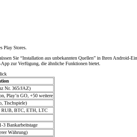
s Play Stores.
 müssen Sie “Installation aus unbekannten Quellen” in Ihren Android-E
b-App zur Verfügung, die ähnliche Funktionen bietet.
lick
ation
nz Nr. 365/JAZ)
ion, Play’n GO, +50 weitere
, Tischspiele)
 RUB, BTC, ETH, LTC
 1-3 Bankarbeitstage
derer Währung)