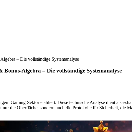
Algebra – Die vollständige Systemanalyse
& Bonus-Algebra – Die vollständige Systemanalyse
igen iGaming-Sektor etabliert. Diese technische Analyse dient als exhau
 nur die Oberfläche, sondern auch die Protokolle für Sicherheit, die