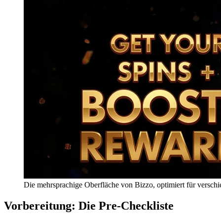
Die mehrsprachige Oberfläche von Bizzo, optimiert für verschi
Vorbereitung: Die Pre-Checkliste