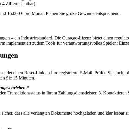
 4 Ziffern sichtbar).
 und 16.000 € pro Monat. Planen Sie große Gewinne entsprechend.
ungen – ein Industriestandard. Die Curaçao-Lizenz bietet einen regula
orm implementiert zudem Tools für verantwortungsvolles Spielen: Einzah
sungen
det einen Reset-Link an Ihre registrierte E-Mail. Prüfen Sie auch, ob 
ten Sie 15 Minuten.
utgeschrieben.“
den Transaktionsstatus in Ihrem Zahlungsdienstleister. 3. Kontaktieren
ie sicher, dass alle verlangten Dokumente hochgeladen und klar lesbar 