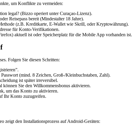
Punkte, um Konflikte zu vermeiden:
tion legal? (Bizzo operiert unter Curaçao-Lizenz).
der Reisepass bereit (Mindestalter 18 Jahre).
 Methode (z.B. Kreditkarte, E-Wallet wie Skrill, oder Kryptowährung).
resse für Konto-Verifikationen.
irefox) aktuell ist oder Speicherplatz für die Mobile App vorhanden ist.
f
es. Folgen Sie diesen Schritten:
istrieren”.
es Passwort (mind. 8 Zeichen, Groß-/Kleinbuchstaben, Zahl).
idung ist später irreversibel.
al können Sie den Willkommensbonus aktivieren.
ink, um das Konto zu aktivieren.
f Ihr Konto zuzugreifen.
o zeigt den Installationsprozess auf Android-Geräten: