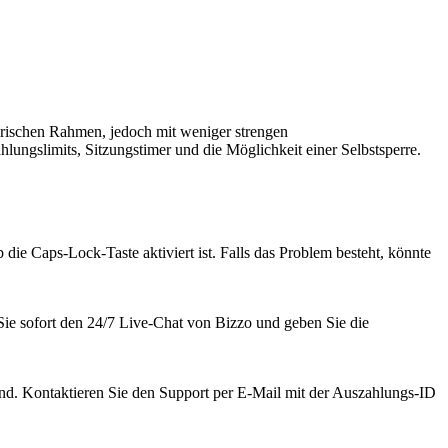
torischen Rahmen, jedoch mit weniger strengen
lungslimits, Sitzungstimer und die Möglichkeit einer Selbstsperre.
die Caps-Lock-Taste aktiviert ist. Falls das Problem besteht, könnte
 Sie sofort den 24/7 Live-Chat von Bizzo und geben Sie die
sind. Kontaktieren Sie den Support per E-Mail mit der Auszahlungs-ID