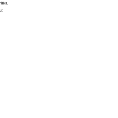
fier.
r,