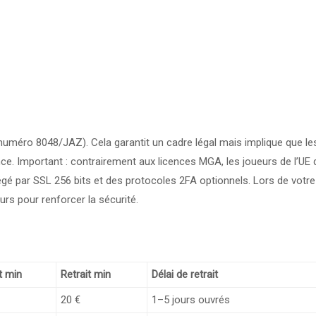
numéro 8048/JAZ). Cela garantit un cadre légal mais implique que le
e. Important : contrairement aux licences MGA, les joueurs de l’UE 
égé par SSL 256 bits et des protocoles 2FA optionnels. Lors de votre
eurs pour renforcer la sécurité.
t min
Retrait min
Délai de retrait
20 €
1–5 jours ouvrés