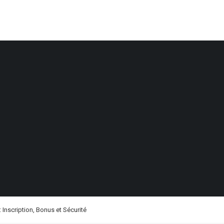
 Inscription, Bonus et Sécurité