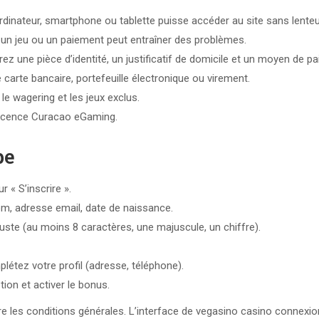
rdinateur, smartphone ou tablette puisse accéder au site sans lenteu
 un jeu ou un paiement peut entraîner des problèmes.
rez une pièce d’identité, un justificatif de domicile et un moyen de p
carte bancaire, portefeuille électronique ou virement.
e wagering et les jeux exclus.
e licence Curacao eGaming.
pe
r « S’inscrire ».
om, adresse email, date de naissance.
uste (au moins 8 caractères, une majuscule, un chiffre).
étez votre profil (adresse, téléphone).
tion et activer le bonus.
ire les conditions générales. L’interface de vegasino casino connexio