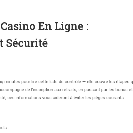
 Casino En Ligne :
t Sécurité
 minutes pour lire cette liste de contrôle — elle couvre les étapes q
ccompagne de l’inscription aux retraits, en passant par les bonus et
té, ces informations vous aideront à éviter les pièges courants.
els :