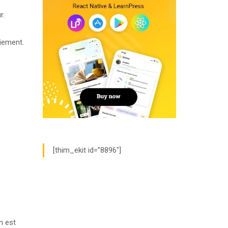
r.
aiement.
[thim_ekit id=”8896″]
n est