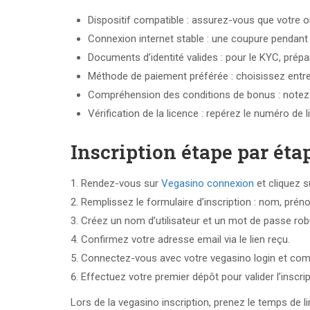
Dispositif compatible : assurez-vous que votre o
Connexion internet stable : une coupure pendant
Documents d’identité valides : pour le KYC, prépa
Méthode de paiement préférée : choisissez entre 
Compréhension des conditions de bonus : notez l
Vérification de la licence : repérez le numéro d
Inscription étape par éta
Rendez-vous sur
Vegasino connexion
et cliquez su
Remplissez le formulaire d’inscription : nom, prén
Créez un nom d’utilisateur et un mot de passe rob
Confirmez votre adresse email via le lien reçu.
Connectez-vous avec votre vegasino login et compl
Effectuez votre premier dépôt pour valider l’inscrip
Lors de la vegasino inscription, prenez le temps de l