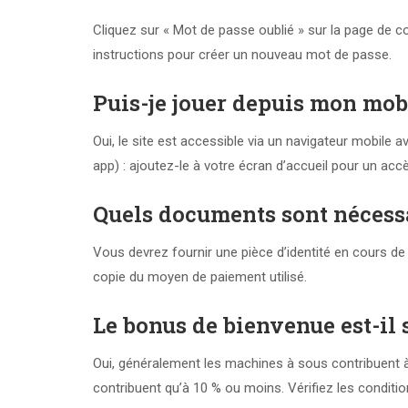
Cliquez sur « Mot de passe oublié » sur la page de c
instructions pour créer un nouveau mot de passe.
Puis-je jouer depuis mon mob
Oui, le site est accessible via un navigateur mobil
app) : ajoutez-le à votre écran d’accueil pour un accè
Quels documents sont nécess
Vous devrez fournir une pièce d’identité en cours de v
copie du moyen de paiement utilisé.
Le bonus de bienvenue est-il 
Oui, généralement les machines à sous contribuent à 
contribuent qu’à 10 % ou moins. Vérifiez les conditio