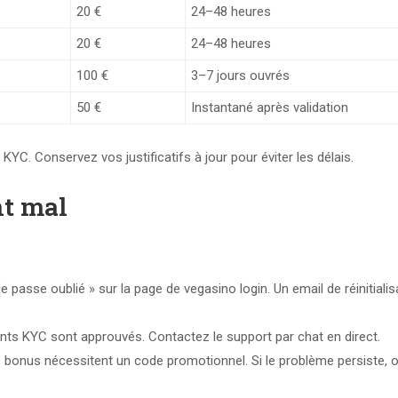
20 €
24–48 heures
20 €
24–48 heures
100 €
3–7 jours ouvrés
50 €
Instantané après validation
 KYC. Conservez vos justificatifs à jour pour éviter les délais.
nt mal
de passe oublié » sur la page de vegasino login. Un email de réinitialis
nts KYC sont approuvés. Contactez le support par chat en direct.
ns bonus nécessitent un code promotionnel. Si le problème persiste, 