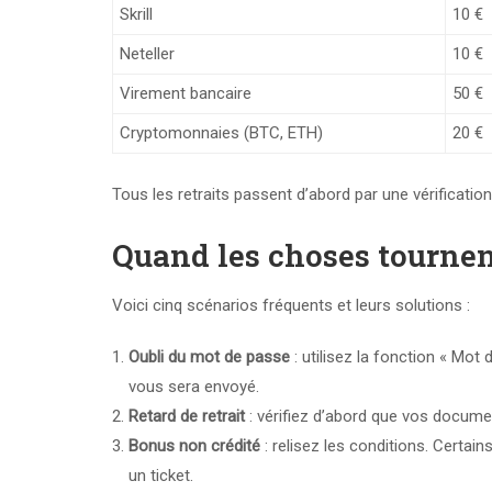
Skrill
10 €
Neteller
10 €
Virement bancaire
50 €
Cryptomonnaies (BTC, ETH)
20 €
Tous les retraits passent d’abord par une vérification
Quand les choses tourne
Voici cinq scénarios fréquents et leurs solutions :
Oubli du mot de passe
: utilisez la fonction « Mot 
vous sera envoyé.
Retard de retrait
: vérifiez d’abord que vos docume
Bonus non crédité
: relisez les conditions. Certai
un ticket.