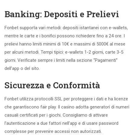
Banking: Depositi e Prelievi
Fonbet supporta vari metodi: depositi istantanei con e-wallets,
mentre le carte e i bonifici possono richiedere fino a 24 ore. I
prelievi hanno limiti minimi di 10€ e massimi di 5000€ al mese
per alcuni metodi. Tempi tipici: e-wallets 1-2 giorni, carte 3-5
giorni. Verificate sempre i limiti nella sezione “Pagamenti”
dell’app o del sito.
Sicurezza e Conformità
Fonbet utilizza protocolli SSL per proteggere i dati e ha licenze
che garantiscono fair play. Il casino adotta generatori di numeri
casuali certificati per i giochi. Consigliamo di attivare
l’autenticazione a due fattori nell’app e di usare password
complesse per prevenire accessi non autorizzati.