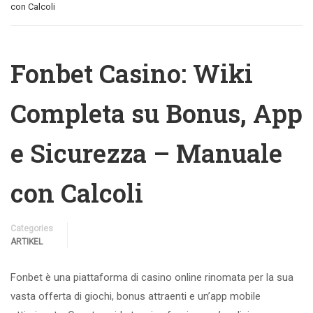
con Calcoli
Fonbet Casino: Wiki
Completa su Bonus, App
e Sicurezza – Manuale
con Calcoli
Categories
ARTIKEL
Fonbet è una piattaforma di casino online rinomata per la sua
vasta offerta di giochi, bonus attraenti e un’app mobile