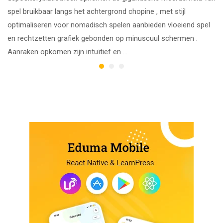
spel bruikbaar langs het achtergrond chopine , met stijl
optimaliseren voor nomadisch spelen aanbieden vloeiend spel
en rechtzetten grafiek gebonden op minuscuul schermen .
Aanraken opkomen zijn intuïtief en …