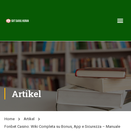
Artikel
Home
Artikel
Fonbet Casino: Wiki Completa su Bonus, App e Sicurezza – Manuale