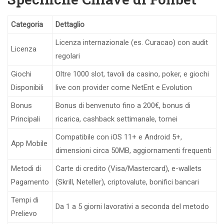
Categoria
Dettaglio
Licenza internazionale (es. Curacao) con audit
Licenza
regolari
Giochi
Oltre 1000 slot, tavoli da casino, poker, e giochi
Disponibili
live con provider come NetEnt e Evolution
Bonus
Bonus di benvenuto fino a 200€, bonus di
Principali
ricarica, cashback settimanale, tornei
Compatibile con iOS 11+ e Android 5+,
App Mobile
dimensioni circa 50MB, aggiornamenti frequenti
Metodi di
Carte di credito (Visa/Mastercard), e-wallets
Pagamento
(Skrill, Neteller), criptovalute, bonifici bancari
Tempi di
Da 1 a 5 giorni lavorativi a seconda del metodo
Prelievo