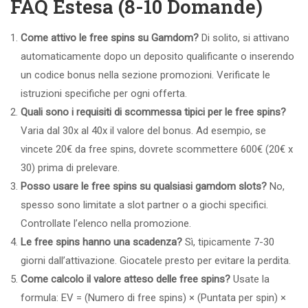
FAQ Estesa (8-10 Domande)
Come attivo le free spins su Gamdom?
Di solito, si attivano
automaticamente dopo un deposito qualificante o inserendo
un codice bonus nella sezione promozioni. Verificate le
istruzioni specifiche per ogni offerta.
Quali sono i requisiti di scommessa tipici per le free spins?
Varia dal 30x al 40x il valore del bonus. Ad esempio, se
vincete 20€ da free spins, dovrete scommettere 600€ (20€ x
30) prima di prelevare.
Posso usare le free spins su qualsiasi
gamdom slots
?
No,
spesso sono limitate a slot partner o a giochi specifici.
Controllate l’elenco nella promozione.
Le free spins hanno una scadenza?
Sì, tipicamente 7-30
giorni dall’attivazione. Giocatele presto per evitare la perdita.
Come calcolo il valore atteso delle free spins?
Usate la
formula: EV = (Numero di free spins) × (Puntata per spin) ×