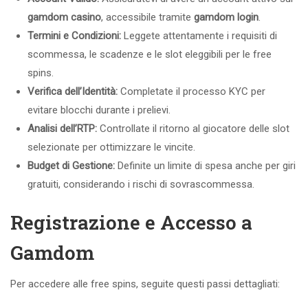
gamdom casino
, accessibile tramite
gamdom login
.
Termini e Condizioni:
Leggete attentamente i requisiti di
scommessa, le scadenze e le slot eleggibili per le free
spins.
Verifica dell’Identità:
Completate il processo KYC per
evitare blocchi durante i prelievi.
Analisi dell’RTP:
Controllate il ritorno al giocatore delle slot
selezionate per ottimizzare le vincite.
Budget di Gestione:
Definite un limite di spesa anche per giri
gratuiti, considerando i rischi di sovrascommessa.
Registrazione e Accesso a
Gamdom
Per accedere alle free spins, seguite questi passi dettagliati: