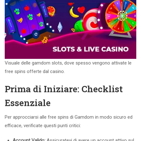
Visuale delle gamdom slots, dove spesso vengono attivate le
free spins offerte dal casino.
Prima di Iniziare: Checklist
Essenziale
Per approcciarsi alle free spins di Gamdom in modo sicuro ed
efficace, verificate questi punti critici:
Account Valido:
Assicuratevi di avere un account attivo sul