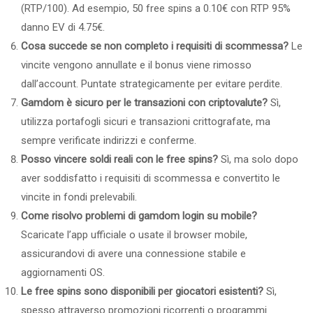
(RTP/100). Ad esempio, 50 free spins a 0.10€ con RTP 95%
danno EV di 4.75€.
Cosa succede se non completo i requisiti di scommessa?
Le
vincite vengono annullate e il bonus viene rimosso
dall’account. Puntate strategicamente per evitare perdite.
Gamdom è sicuro per le transazioni con criptovalute?
Sì,
utilizza portafogli sicuri e transazioni crittografate, ma
sempre verificate indirizzi e conferme.
Posso vincere soldi reali con le free spins?
Sì, ma solo dopo
aver soddisfatto i requisiti di scommessa e convertito le
vincite in fondi prelevabili.
Come risolvo problemi di
gamdom login
su mobile?
Scaricate l’app ufficiale o usate il browser mobile,
assicurandovi di avere una connessione stabile e
aggiornamenti OS.
Le free spins sono disponibili per giocatori esistenti?
Sì,
spesso attraverso promozioni ricorrenti o programmi