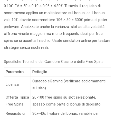
0.10€, EV = 50 × 0.10 × 0.96 = 4.80€. Tuttavia, il requisito di
scommessa applica un moltiplicatore sul bonus: se il bonus
vale 10€, dovete scommettere 10€ × 30 = 300€ prima di poter
prelevare. Analizzate anche la varianza: slot ad alta volatilità
offrono vincite maggiori ma meno frequenti, ideali per free
spins se si accetta il rischio. Usate simulatori online per testare
strategie senza rischi reali.
Specifiche Tecniche del Gamdom Casino e delle Free Spins
Parametro
Dettaglio
Curacao eGaming (verificare aggiornamenti
Licenza
sul sito)
Offerta Tipica
20-100 free spins su slot selezionate,
Free Spins
spesso come parte di bonus di deposito
Requisito di
30x-40x il valore del bonus, variabile per