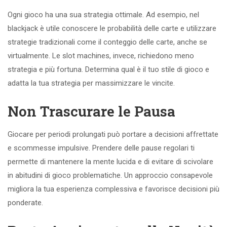
Ogni gioco ha una sua strategia ottimale. Ad esempio, nel
blackjack è utile conoscere le probabilità delle carte e utilizzare
strategie tradizionali come il conteggio delle carte, anche se
virtualmente. Le slot machines, invece, richiedono meno
strategia e più fortuna. Determina qual è il tuo stile di gioco e
adatta la tua strategia per massimizzare le vincite.
Non Trascurare le Pausa
Giocare per periodi prolungati può portare a decisioni affrettate
e scommesse impulsive. Prendere delle pause regolari ti
permette di mantenere la mente lucida e di evitare di scivolare
in abitudini di gioco problematiche. Un approccio consapevole
migliora la tua esperienza complessiva e favorisce decisioni più
ponderate.