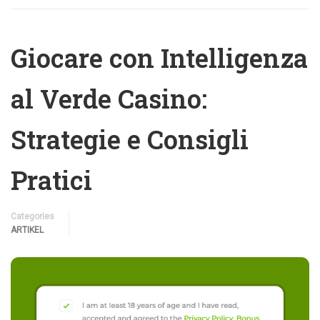
Giocare con Intelligenza
al Verde Casino:
Strategie e Consigli
Pratici
Categories
ARTIKEL