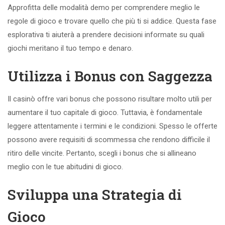
Approfitta delle modalità demo per comprendere meglio le
regole di gioco e trovare quello che più ti si addice. Questa fase
esplorativa ti aiuterà a prendere decisioni informate su quali
giochi meritano il tuo tempo e denaro.
Utilizza i Bonus con Saggezza
Il casinò offre vari bonus che possono risultare molto utili per
aumentare il tuo capitale di gioco. Tuttavia, è fondamentale
leggere attentamente i termini e le condizioni. Spesso le offerte
possono avere requisiti di scommessa che rendono difficile il
ritiro delle vincite. Pertanto, scegli i bonus che si allineano
meglio con le tue abitudini di gioco.
Sviluppa una Strategia di
Gioco