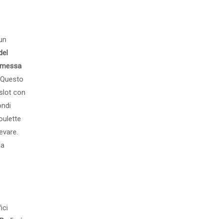
un
del
ommessa
. Questo
 slot con
ondi
oulette
evare.
la
ici