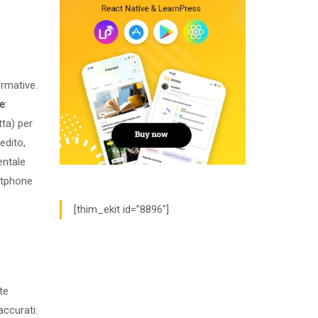
ormative.
e
:
tta) per
edito,
ntale
artphone
[thim_ekit id=”8896″]
te
 accurati: