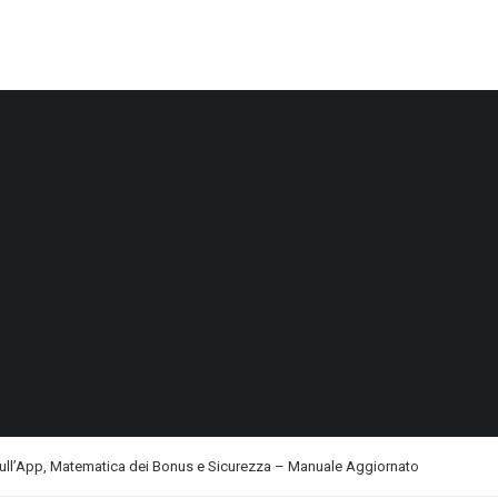
ull’App, Matematica dei Bonus e Sicurezza – Manuale Aggiornato