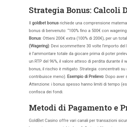
Strategia Bonus: Calcoli D
Il
goldbet bonus
richiede una comprensione matemat
bonus di benvenuto: “100% fino a 500€ con wagering
Bonus
: Ottieni 200€ extra (100% di 200€), per un to
(Wagering)
: Devi scommettere 30 volte l’importo del 
è l’ammontare totale da giocare prima di poter prelev
un RTP del 96%, il valore atteso di perdita durante il 
bonus, il rischio è mitigato. Strategia: concentrati su
contribuisce meno).
Esempio di Prelievo
: Dopo aver 
Attenzione: i bonus spesso hanno limiti di tempo (es. 30
confisca dei fondi.
Metodi di Pagamento e Pr
GoldBet Casino offre vari canali per transazioni sicu