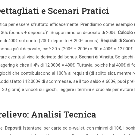
ettagliati e Scenari Pratici
ica per essere sfruttato efficacemente. Prendiamo come esempio 
 30x (bonus + deposito)”. Supponiamo un deposito di 200€.
Calcolo 
tale di 400€ sul conto (200€ deposito + 200€ bonus).
Requisiti di Sc
bonus più il deposito, cioè 30 x (200€ + 200€) = 30 x 400€ = 12.000€
are eventuali vincite derivate dal bonus.
Scenari di Vincita
: Se giochi
wagering è circa il 4% di 12.000€ = 480€. Tuttavia, poiché hai 400€ di f
 giochi che contribuiscono al 100% ai requisiti (di solito slot, mentre r
soddisfatto i 12.000€ di scommesse, se il tuo saldo è 600€, puoi prel
 giorni) e vincoli sui giochi; leggere i termini è cruciale per evitare 
elievo: Analisi Tecnica
re.
Depositi
: Istantanei per carte ed e-wallet, con minimi di 10€. I bonif