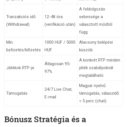
A feldolgozás
Tranzakciós idő
12-48 óra
sebessége a
(Withdrawal)
(verifikáció után)
választott módtól
függ.
Min.
1000 HUF / 5000
Alacsony belépési
befizetés/kifizetés
HUF
küszöb.
A konkrét RTP minden
Átlagosan 95-
Játékok RTP-je
játék szabályoknál
97%
megtalálható.
Magyar nyelvű
24/7 Live Chat,
Támogatás
támogatás, válaszidő
E-mail
< 5 perc (chat).
Bónusz Stratégia és a