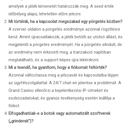
amelyek a játék kimenetét határozzák meg. A seed érték
időbélyeg alapú, lehetetlen előre jelezni.
Mi történik, ha a kapcsolat megszakad egy pörgetés közben?
A szerver oldalon a pörgetés eredménye azonnal rögzítésre
kerül. Amint újracsatlakozik, a játék betölti az utolsó állást, és
megjeleníti a pörgetés eredményét. Ha a pörgetés elindult, de
az eredmény nem érkezett meg, a tranzakció naplóban
megtalálható, és a support képes újra lekérdezni.
Mi a teendő, ha gyanítom, hogy a fiókomat feltörték?
Azonnal változtassa meg a jelszavát és kapcsolatba lépjen
az ügyfélszolgálattal. A 24/7 chat-en jelentse a problémát. A
Grand Casino ellenőrzi a bejelentkezési IP-címeket és
eszközadatokat, és gyanús tevékenység esetén leállítja a
fiókot.
Elfogadhatóak-e a botok vagy automatizált szoftverek
(„grinderek”)?