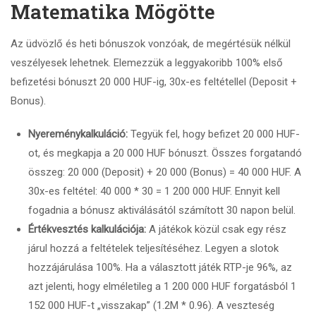
Matematika Mögötte
Az üdvözlő és heti bónuszok vonzóak, de megértésük nélkül
veszélyesek lehetnek. Elemezzük a leggyakoribb 100% első
befizetési bónuszt 20 000 HUF-ig, 30x-es feltétellel (Deposit +
Bonus).
Nyereménykalkuláció:
Tegyük fel, hogy befizet 20 000 HUF-
ot, és megkapja a 20 000 HUF bónuszt. Összes forgatandó
összeg: 20 000 (Deposit) + 20 000 (Bonus) = 40 000 HUF. A
30x-es feltétel: 40 000 * 30 = 1 200 000 HUF. Ennyit kell
fogadnia a bónusz aktiválásától számított 30 napon belül.
Értékvesztés kalkulációja:
A játékok közül csak egy rész
járul hozzá a feltételek teljesítéséhez. Legyen a slotok
hozzájárulása 100%. Ha a választott játék RTP-je 96%, az
azt jelenti, hogy elméletileg a 1 200 000 HUF forgatásból 1
152 000 HUF-t „visszakap” (1.2M * 0.96). A veszteség