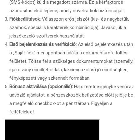
(SMS-kódot) küld a megadott számra. Ez a kétfaktoros
azonosítás első lépése, amely növeli a fiók biztonságát.
Fiókbeállítások:
Válasszon erős jelszót (kis- és nagybetűk,
számok, speciális karakterek kombinációja). Javasoljuk a
jelszókezelő szoftverek használatát.
Első bejelentkezés és verifikáció:
Az első bejelentkezés után
a „Saját fiók” menüpontban találja a dokumentumfeltöltési
felületet. Töltse fel a szükséges dokumentumokat (személyi
igazolvány mindkét oldala, lakcímigazolás) jó minőségben,
fényképezett vagy szkennelt formában.
Bónusz aktiválása (opcionális):
Ha szeretné igénybe venni az
üdvözlő ajánlatot, a pénzeszközök befizetése előtt jelölje be
a megfelelő checkbox-ot a pénztárban. Figyeljen a
feltételekre!