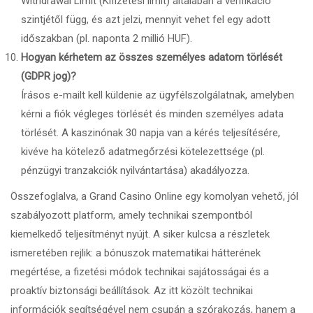
Withdrawal Limit (Kifizetési limit) általában a verifikáció
szintjétől függ, és azt jelzi, mennyit vehet fel egy adott
időszakban (pl. naponta 2 millió HUF).
Hogyan kérhetem az összes személyes adatom törlését
(GDPR jog)?
Írásos e-mailt kell küldenie az ügyfélszolgálatnak, amelyben
kérni a fiók végleges törlését és minden személyes adata
törlését. A kaszinónak 30 napja van a kérés teljesítésére,
kivéve ha kötelező adatmegőrzési kötelezettsége (pl.
pénzügyi tranzakciók nyilvántartása) akadályozza.
Összefoglalva, a Grand Casino Online egy komolyan vehető, jól
szabályozott platform, amely technikai szempontból
kiemelkedő teljesítményt nyújt. A siker kulcsa a részletek
ismeretében rejlik: a bónuszok matematikai hátterének
megértése, a fizetési módok technikai sajátosságai és a
proaktív biztonsági beállítások. Az itt közölt technikai
információk segítségével nem csupán a szórakozás, hanem a