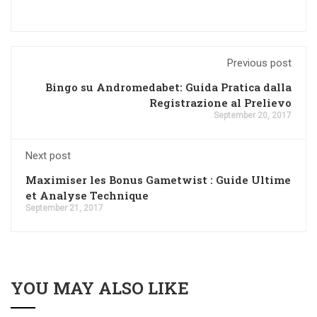
Previous post
Bingo su Andromedabet: Guida Pratica dalla
Registrazione al Prelievo
September 20, 2017
Next post
Maximiser les Bonus Gametwist : Guide Ultime
et Analyse Technique
September 21, 2017
YOU MAY ALSO LIKE