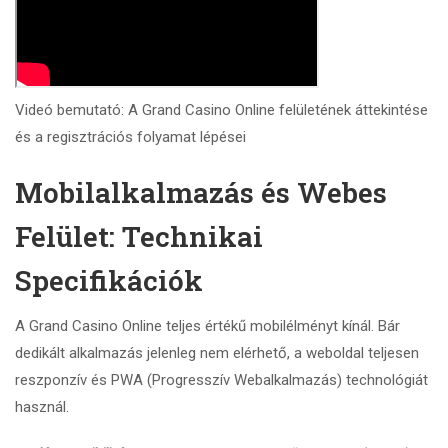
Videó bemutató: A Grand Casino Online felületének áttekintése
és a regisztrációs folyamat lépései
Mobilalkalmazás és Webes
Felület: Technikai
Specifikációk
A Grand Casino Online teljes értékű mobilélményt kínál. Bár
dedikált alkalmazás jelenleg nem elérhető, a weboldal teljesen
reszponzív és PWA (Progresszív Webalkalmazás) technológiát
használ.