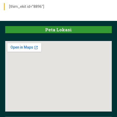
[thim_ekit id=”8896″]
Peta Lokasi