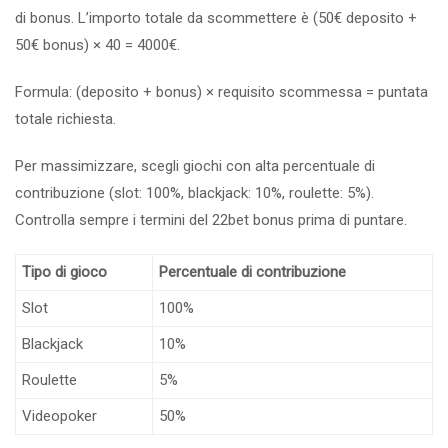
di bonus. L’importo totale da scommettere è (50€ deposito +
50€ bonus) × 40 = 4000€.
Formula: (deposito + bonus) × requisito scommessa = puntata
totale richiesta.
Per massimizzare, scegli giochi con alta percentuale di
contribuzione (slot: 100%, blackjack: 10%, roulette: 5%).
Controlla sempre i termini del 22bet bonus prima di puntare.
Tipo di gioco
Percentuale di contribuzione
Slot
100%
Blackjack
10%
Roulette
5%
Videopoker
50%