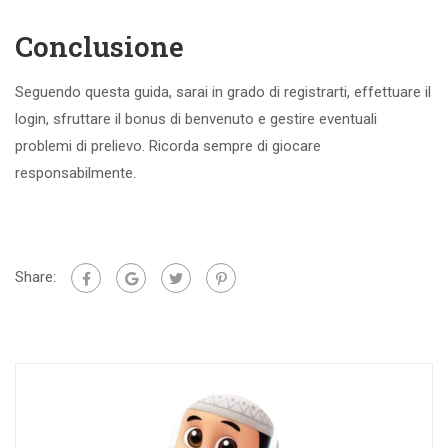
Conclusione
Seguendo questa guida, sarai in grado di registrarti, effettuare il
login, sfruttare il bonus di benvenuto e gestire eventuali
problemi di prelievo. Ricorda sempre di giocare
responsabilmente.
Share: