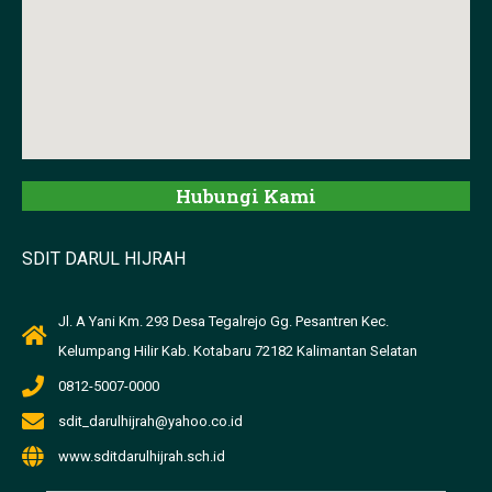
Hubungi Kami
SDIT DARUL HIJRAH
Jl. A Yani Km. 293 Desa Tegalrejo Gg. Pesantren Kec.
Kelumpang Hilir Kab. Kotabaru 72182 Kalimantan Selatan
0812-5007-0000
sdit_darulhijrah@yahoo.co.id
www.sditdarulhijrah.sch.id