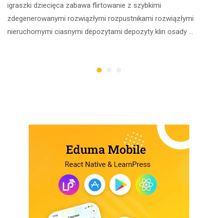
igraszki dziecięca zabawa flirtowanie z szybkimi
zdegenerowanymi rozwiązłymi rozpustnikami rozwiązłymi
nieruchomymi ciasnymi depozytami depozyty klin osady …