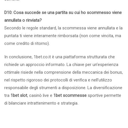
D10: Cosa succede se una partita su cui ho scommesso viene
annullata o rinviata?
Secondo le regole standard, la scommessa viene annullata e la
puntata ti viene interamente rimborsata (non come vincita, ma
come credito di ritorno).
In conclusione, 1bet.co.it è una piattaforma strutturata che
richiede un approccio informato. La chiave per un’esperienza
ottimale risiede nella comprensione della meccanica dei bonus,
nel rispetto rigoroso dei protocolli di verifica e nell’utilizzo
responsabile degli strumenti a disposizione. La diversificazione
tra
1bet slot
, casinò live e
1bet scommesse
sportive permette
di bilanciare intrattenimento e strategia.