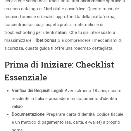
servizi che vanno dalle tradizionali
1bet scommesse
sportive a
un ricco catalogo di
1bet slot
e casinò live. Questo manuale
tecnico fornisce un’analisi approfondita della piattaforma,
concentrandosi sugli aspetti pratici, matematici e di
troubleshooting per utenti italiani. Che tu sia interessato a
massimizzare i
1bet bonus
o a comprendere i meccanismi di
sicurezza, questa guida ti offre una roadmap dettagliata.
Prima di Iniziare: Checklist
Essenziale
Verifica dei Requisiti Legali:
Avere almeno 18 anni, essere
residente in Italia e possedere un documento d’identità
valido.
Documentazione:
Preparare carta d’identità, codice fiscale
e un metodo di pagamento (es. carta, e-wallet) a proprio
nome.