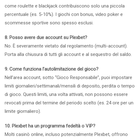
come roulette e blackjack contribuiscono solo una piccola
percentuale (es. 5-10%). I giochi con bonus, video poker e
scommesse sportive sono spesso esclusi.
8. Posso avere due account su Plexbet?
No. È severamente vietato dal regolamento (multi-account).
Porta alla chiusura di tutti gli account e al sequestro del saldo.
9. Come funziona l’autolimitazione del gioco?
Nell’area account, sotto “Gioco Responsabile”, puoi impostare
limiti giornalieri/settimanali/mensili di deposito, perdita o tempo
di gioco. Questi limiti, una volta attivati, non possono essere
revocati prima del termine del periodo scelto (es. 24 ore per un
limite giornaliero).
10. Plexbet ha un programma fedeltà o VIP?
Molti casinò online, incluso potenzialmente Plexbet, offrono