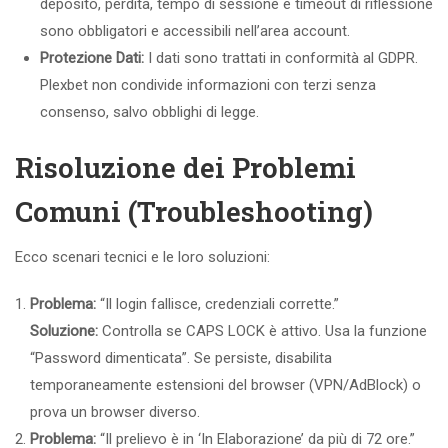
deposito, perdita, tempo di sessione e timeout di riflessione
sono obbligatori e accessibili nell’area account.
Protezione Dati:
I dati sono trattati in conformità al GDPR.
Plexbet non condivide informazioni con terzi senza
consenso, salvo obblighi di legge.
Risoluzione dei Problemi
Comuni (Troubleshooting)
Ecco scenari tecnici e le loro soluzioni:
Problema:
“Il login fallisce, credenziali corrette.”
Soluzione:
Controlla se CAPS LOCK è attivo. Usa la funzione
“Password dimenticata”. Se persiste, disabilita
temporaneamente estensioni del browser (VPN/AdBlock) o
prova un browser diverso.
Problema:
“Il prelievo è in ‘In Elaborazione’ da più di 72 ore.”