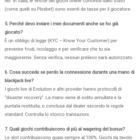
No. In Italia, le vincite dei giochi online concessi dallo Stato
(come quelli su Plexbet) sono esenti da tasse per il giocatore.
5. Perché devo inviare i miei documenti anche se ho già
giocato?
È un obbligo di legge (KYC – Know Your Customer) per
prevenire frodi, riciclaggio e per verificare che tu sia
maggiorenne. Senza verifica, nessun prelievo sarà autorizzato.
6. Cosa succede se perdo la connessione durante una mano di
blackjack live?
I giochi live di Evolution e altri provider hanno protocolli di
“disaster recovery”. La mano viene di solito annullata e la
puntata restituita, o conclusa dal dealer secondo le regole
standard. Controlla lo storico transazioni.
7. Quali giochi contribuiscono di più al wagering del bonus?
Le slot contribuiscono quasi sempre al 100%. Giochi da tavolo