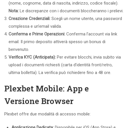
(nome, cognome, data di nascita, indirizzo, codice fiscale).
Nota:
Le discrepanze con i documenti bloccheranno i prelievi.
Creazione Credenziali:
Scegli un nome utente, una password
complessa e un’email valida.
Conferma e Prime Operazioni:
Conferma l’account via link
email. Il primo deposito attiverà spesso un bonus di
benvenuto.
Verifica KYC (Anticipata):
Per evitare blocchi, invia subito via
upload i documenti richiesti (carta d’identità front/retro,
ultima bolletta). La verifica può richiedere fino a 48 ore.
Plexbet Mobile: App e
Versione Browser
Plexbet offre due modalità di accesso mobile:
Applicazione Dedicata:
Disponibile per iOS (App Store) e