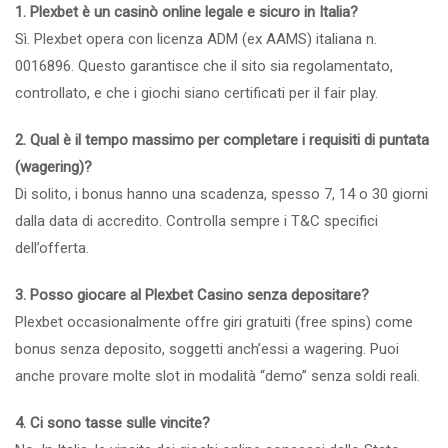
1. Plexbet è un casinò online legale e sicuro in Italia?
Sì. Plexbet opera con licenza ADM (ex AAMS) italiana n.
0016896. Questo garantisce che il sito sia regolamentato,
controllato, e che i giochi siano certificati per il fair play.
2. Qual è il tempo massimo per completare i requisiti di puntata
(wagering)?
Di solito, i bonus hanno una scadenza, spesso 7, 14 o 30 giorni
dalla data di accredito. Controlla sempre i T&C specifici
dell’offerta.
3. Posso giocare al Plexbet Casino senza depositare?
Plexbet occasionalmente offre giri gratuiti (free spins) come
bonus senza deposito, soggetti anch’essi a wagering. Puoi
anche provare molte slot in modalità “demo” senza soldi reali.
4. Ci sono tasse sulle vincite?