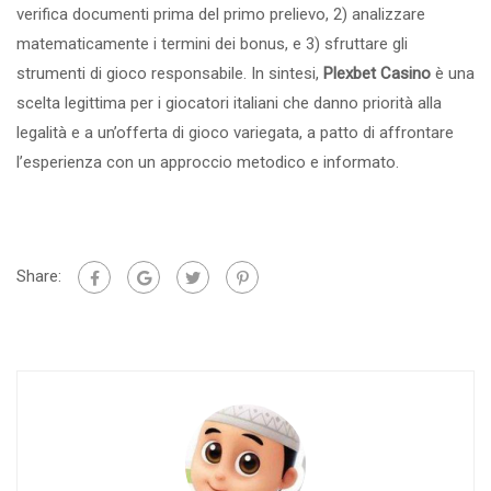
verifica documenti prima del primo prelievo, 2) analizzare
matematicamente i termini dei bonus, e 3) sfruttare gli
strumenti di gioco responsabile. In sintesi,
Plexbet Casino
è una
scelta legittima per i giocatori italiani che danno priorità alla
legalità e a un’offerta di gioco variegata, a patto di affrontare
l’esperienza con un approccio metodico e informato.
Share: