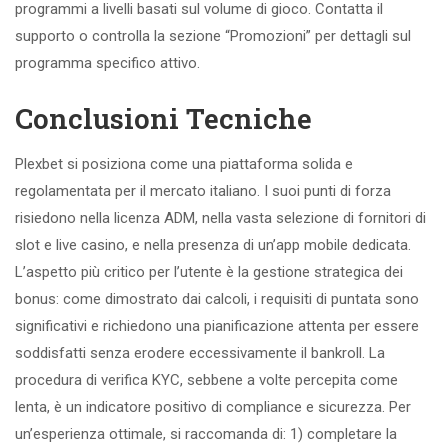
programmi a livelli basati sul volume di gioco. Contatta il
supporto o controlla la sezione “Promozioni” per dettagli sul
programma specifico attivo.
Conclusioni Tecniche
Plexbet si posiziona come una piattaforma solida e
regolamentata per il mercato italiano. I suoi punti di forza
risiedono nella licenza ADM, nella vasta selezione di fornitori di
slot e live casino, e nella presenza di un’app mobile dedicata.
L’aspetto più critico per l’utente è la gestione strategica dei
bonus: come dimostrato dai calcoli, i requisiti di puntata sono
significativi e richiedono una pianificazione attenta per essere
soddisfatti senza erodere eccessivamente il bankroll. La
procedura di verifica KYC, sebbene a volte percepita come
lenta, è un indicatore positivo di compliance e sicurezza. Per
un’esperienza ottimale, si raccomanda di: 1) completare la