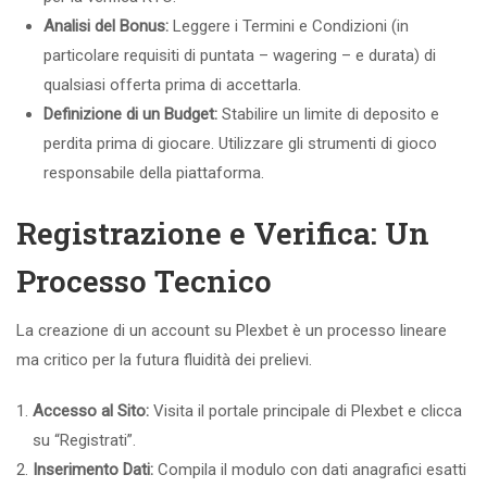
Analisi del Bonus:
Leggere i Termini e Condizioni (in
particolare requisiti di puntata – wagering – e durata) di
qualsiasi offerta prima di accettarla.
Definizione di un Budget:
Stabilire un limite di deposito e
perdita prima di giocare. Utilizzare gli strumenti di gioco
responsabile della piattaforma.
Registrazione e Verifica: Un
Processo Tecnico
La creazione di un account su Plexbet è un processo lineare
ma critico per la futura fluidità dei prelievi.
Accesso al Sito:
Visita il portale principale di Plexbet e clicca
su “Registrati”.
Inserimento Dati:
Compila il modulo con dati anagrafici esatti