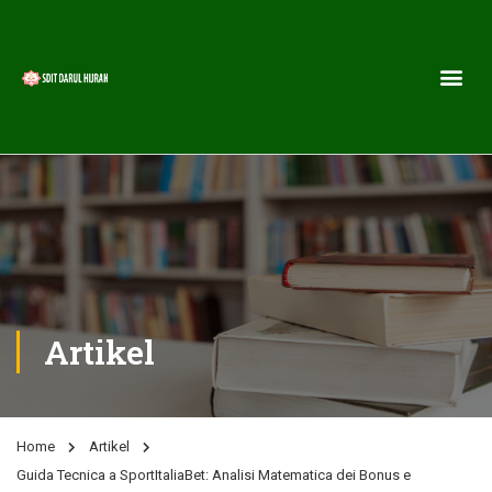
Artikel
Home
Artikel
Guida Tecnica a SportItaliaBet: Analisi Matematica dei Bonus e