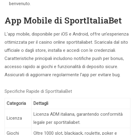
benvenuto.
App Mobile di SportItaliaBet
L’app mobile, disponibile per iOS e Android, offre un’esperienza
ottimizzata per il casino online sportitaliabet. Scaricala dal sito
ufficiale o dagli store, installa e accedi con le credenziali.
Caratteristiche principali includono notifiche push per bonus,
accesso rapido ai giochi e funzionalità di deposito sicure.
Assicurati di aggiornare regolarmente l’app per evitare bug.
Specifiche Rapide di SportItaliaBet
Categoria
Dettagli
Licenza ADM italiana, garantendo conformità
Licenza
legale per sportitaliabet.
Giochi
Oltre 1000 slot, blackjack, roulette, poker e