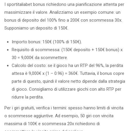
I sportitaliabet bonus richiedono una pianificazione attenta per
massimizzare il valore. Analizziamo un esempio comune: un
bonus di deposito del 100% fino a 200€ con scommessa 30x.
Supponiamo un deposito di 150€.
Importo bonus: 150€ (100% di 150€).
Requisito di scommessa: (150€ deposito + 150€ bonus) x
30 = 9,000€ da scommettere.
Calcolo del costo: se il gioco ha un RTP del 96%, la perdita
attesa è 9,000€ x (1 – 0.96) = 360€. Tuttavia, il bonus copre
parte di questo, quindi il valore netto dipende dalla strategia
di gioco. Consigliamo di utilizzare giochi con alto RTP per
ridurre la perdita.
Per i giri gratuiti, verifica i termini: spesso hanno limiti di vincita
o scommesse aggiuntive. Ad esempio, 50 giri con vincita
massima di 100€ e scommessa 20x richiedono di