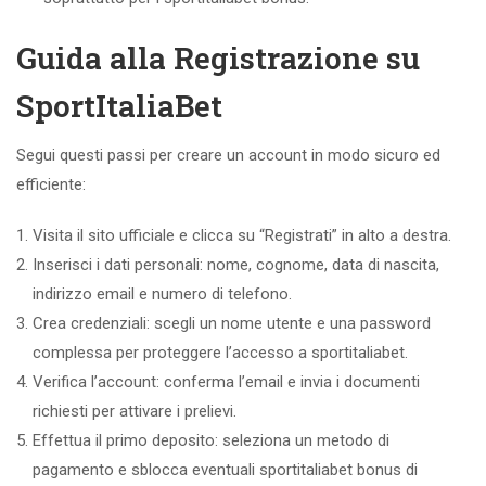
Guida alla Registrazione su
SportItaliaBet
Segui questi passi per creare un account in modo sicuro ed
efficiente:
Visita il sito ufficiale e clicca su “Registrati” in alto a destra.
Inserisci i dati personali: nome, cognome, data di nascita,
indirizzo email e numero di telefono.
Crea credenziali: scegli un nome utente e una password
complessa per proteggere l’accesso a sportitaliabet.
Verifica l’account: conferma l’email e invia i documenti
richiesti per attivare i prelievi.
Effettua il primo deposito: seleziona un metodo di
pagamento e sblocca eventuali sportitaliabet bonus di