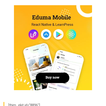
[thim_ekit id=”8896″]