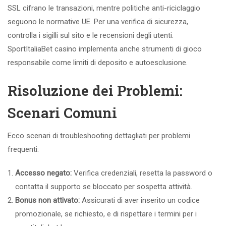
SSL cifrano le transazioni, mentre politiche anti-riciclaggio
seguono le normative UE. Per una verifica di sicurezza,
controlla i sigilli sul sito e le recensioni degli utenti.
SportItaliaBet casino implementa anche strumenti di gioco
responsabile come limiti di deposito e autoesclusione.
Risoluzione dei Problemi:
Scenari Comuni
Ecco scenari di troubleshooting dettagliati per problemi
frequenti:
Accesso negato:
Verifica credenziali, resetta la password o
contatta il supporto se bloccato per sospetta attività.
Bonus non attivato:
Assicurati di aver inserito un codice
promozionale, se richiesto, e di rispettare i termini per i