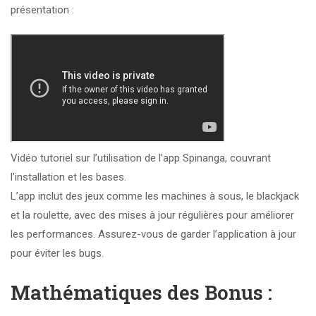
présentation :
Vidéo tutoriel sur l’utilisation de l’app Spinanga, couvrant
l’installation et les bases.
L’app inclut des jeux comme les machines à sous, le blackjack
et la roulette, avec des mises à jour régulières pour améliorer
les performances. Assurez-vous de garder l’application à jour
pour éviter les bugs.
Mathématiques des Bonus :