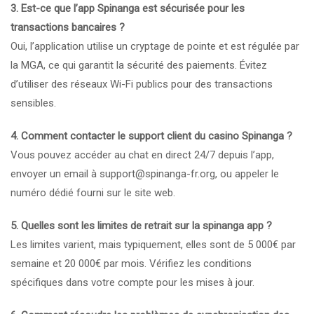
3. Est-ce que l’app Spinanga est sécurisée pour les
transactions bancaires ?
Oui, l’application utilise un cryptage de pointe et est régulée par
la MGA, ce qui garantit la sécurité des paiements. Évitez
d’utiliser des réseaux Wi-Fi publics pour des transactions
sensibles.
4. Comment contacter le support client du casino Spinanga ?
Vous pouvez accéder au chat en direct 24/7 depuis l’app,
envoyer un email à support@spinanga-fr.org, ou appeler le
numéro dédié fourni sur le site web.
5. Quelles sont les limites de retrait sur la spinanga app ?
Les limites varient, mais typiquement, elles sont de 5 000€ par
semaine et 20 000€ par mois. Vérifiez les conditions
spécifiques dans votre compte pour les mises à jour.