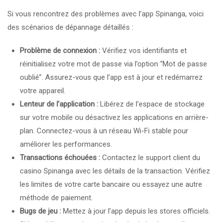
Si vous rencontrez des problèmes avec l’app Spinanga, voici
des scénarios de dépannage détaillés :
Problème de connexion :
Vérifiez vos identifiants et
réinitialisez votre mot de passe via l’option “Mot de passe
oublié”. Assurez-vous que l’app est à jour et redémarrez
votre appareil.
Lenteur de l’application :
Libérez de l’espace de stockage
sur votre mobile ou désactivez les applications en arrière-
plan. Connectez-vous à un réseau Wi-Fi stable pour
améliorer les performances.
Transactions échouées :
Contactez le support client du
casino Spinanga avec les détails de la transaction. Vérifiez
les limites de votre carte bancaire ou essayez une autre
méthode de paiement.
Bugs de jeu :
Mettez à jour l’app depuis les stores officiels.