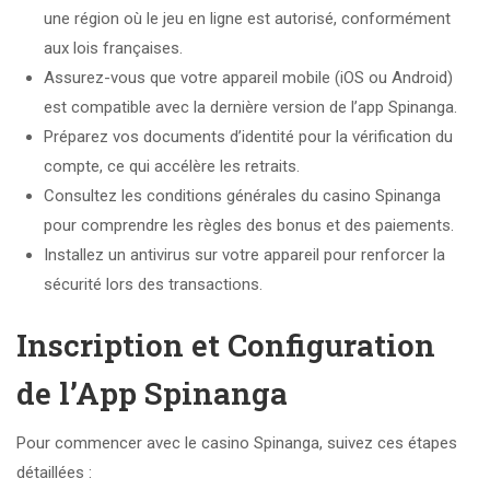
une région où le jeu en ligne est autorisé, conformément
aux lois françaises.
Assurez-vous que votre appareil mobile (iOS ou Android)
est compatible avec la dernière version de l’app Spinanga.
Préparez vos documents d’identité pour la vérification du
compte, ce qui accélère les retraits.
Consultez les conditions générales du casino Spinanga
pour comprendre les règles des bonus et des paiements.
Installez un antivirus sur votre appareil pour renforcer la
sécurité lors des transactions.
Inscription et Configuration
de l’App Spinanga
Pour commencer avec le casino Spinanga, suivez ces étapes
détaillées :