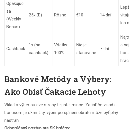
Opakujúci
Lepš
sa
25x (B)
Rôzne
€10
14 dní
vita
(Weekly
len 
Bonus)
Najt
1x (na
Všetky:
Nie je
a na
Cashback
7 dní
cashback)
100%
stanovené
bonu
hráč
Bankové Metódy a Výbery:
Ako Obísť Čakacie Lehoty
Vklad a výber sú dve strany tej istej mince. Zatiaľ čo vklad s
bonusom je okamžitý, výber po splnení obratu môže byť plný
nástrah.
Odporúčaný postup pre SK hráčov: