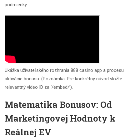
podmienky.
Ukážka užívateľského rozhrania 888 casino app a procesu
aktivácie bonusu. (Poznámka: Pre konkrétny návod vložte
relevantný video ID za ‘/embed/’).
Matematika Bonusov: Od
Marketingovej Hodnoty k
Reálnej EV