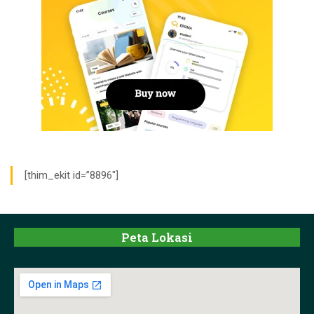
[thim_ekit id=”8896″]
Peta Lokasi