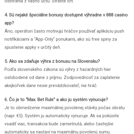
odstránia z vášho účtu. Stratíte ich.
4. Sú nejaké špeciálne bonusy dostupné výhradne v 888 casino
app?
Áno, operátori často motivujú hráčov používať aplikáciu push
notifikáciami a “App-Only” ponukami, ako sú free spiny za
spustenie appky v určitý deň.
5. Ako sa zdaňuje výhra z bonusu na Slovensku?
Podľa slovenského zákona sú výhry z hazardných hier
oslobodené od dane z príjmu. Zodpovednosť za zaplatenie
akejkoľvek dane nesie prevádzkovateľ, nie hráč.
6. Čo je to “Max. Bet Rule” a ako ju systém vynucuje?
Je to obmedzenie maximálnej povolenej stávky počas obratu
(napr. €5). Systém ju automaticky vynucuje. Ak sa pokúsite
vsadiť viac, transakcia bude zamietnutá, alebo častejšie:
automaticky sa nastaví na maximálnu povolenú sumu.