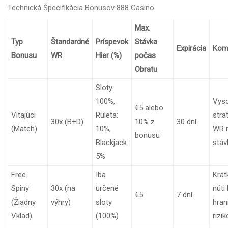
Technická Špecifikácia Bonusov 888 Casino
Max.
Typ
Štandardné
Príspevok
Stávka
Expirácia
Kome
Bonusu
WR
Hier (%)
počas
Obratu
Sloty:
100%,
Vyso
€5 alebo
Vitajúci
Ruleta:
stra
30x (B+D)
10% z
30 dní
(Match)
10%,
WR n
bonusu
Blackjack:
stávk
5%
Free
Iba
Krát
Spiny
30x (na
určené
núti
€5
7 dní
(Žiadny
výhry)
sloty
hran
Vklad)
(100%)
rizik