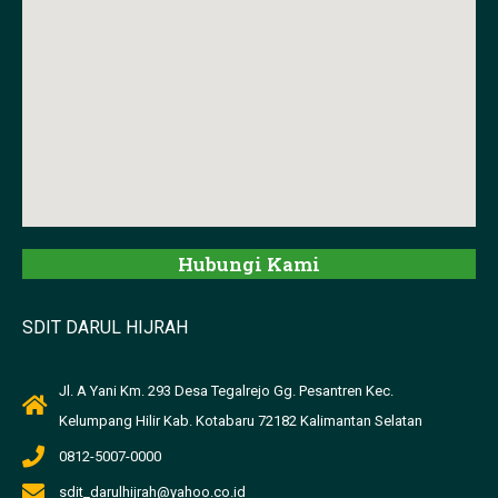
Hubungi Kami
SDIT DARUL HIJRAH
Jl. A Yani Km. 293 Desa Tegalrejo Gg. Pesantren Kec.
Kelumpang Hilir Kab. Kotabaru 72182 Kalimantan Selatan
0812-5007-0000
sdit_darulhijrah@yahoo.co.id