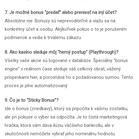
7. Je možné bonus “predať” alebo preniesť na iný účet?
Absolútne nie. Bonusy sú neprevoditeľné a viažu sa na
konkrétny účet a osobu. Akýkoľvek pokus o to je porušením
podmienok a vedie k trvalému zákazu.
8. Ako kasíno sleduje môj “herný postup” (Playthrough)?
Všetky vaše akcie sú logované v databáze. Špeciálny “bonus
engine” v reálnom čase sleduje váš celkový obrat, vážený
príspevkami hier, a porovnáva ho s požadovanou sumou. Tento
proces je plne automatizovaný.
9. Čo je to “Sticky Bonus”?
Ide o bonus (zriedkavý), ktorý sa pripočíta k vášmu zostatku,
ale pri pokuse o výber sa odpočíta. Je to čistá marketingová
hračka, ktorá vám dáva ilúziu väčšieho bankrollu, ale v
skutočnosti nemôžete vybrať jeho nominálnu hodnotu.