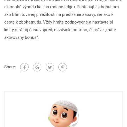
dlhodobú výhodu kasína (house edge). Pristupujte k bonusom
ako k limitovanej príležitosti na predĺženie zábavy, nie ako k
ceste k zbohatnutiu. Vždy hrajte zodpovedne a nastavte si
limity strát aj času vopred, nezávisle od toho, či práve „máte
aktivovaný bonus“.
Share: