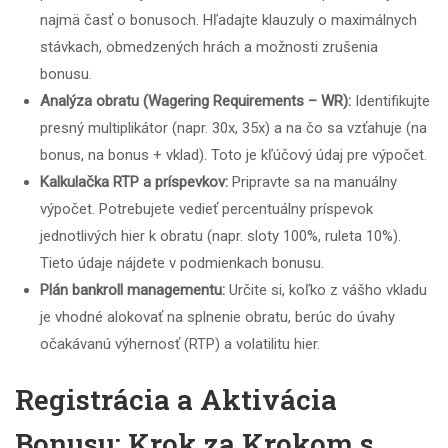
najmä časť o bonusoch. Hľadajte klauzuly o maximálnych
stávkach, obmedzených hrách a možnosti zrušenia
bonusu.
Analýza obratu (Wagering Requirements – WR):
Identifikujte
presný multiplikátor (napr. 30x, 35x) a na čo sa vzťahuje (na
bonus, na bonus + vklad). Toto je kľúčový údaj pre výpočet.
Kalkulačka RTP a príspevkov:
Pripravte sa na manuálny
výpočet. Potrebujete vedieť percentuálny príspevok
jednotlivých hier k obratu (napr. sloty 100%, ruleta 10%).
Tieto údaje nájdete v podmienkach bonusu.
Plán bankroll managementu:
Určite si, koľko z vášho vkladu
je vhodné alokovať na splnenie obratu, berúc do úvahy
očakávanú výhernosť (RTP) a volatilitu hier.
Registrácia a Aktivácia
Bonusu: Krok za Krokom s