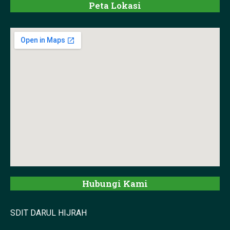
Peta Lokasi
Hubungi Kami
SDIT DARUL HIJRAH