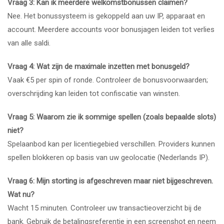
Vraag 3: Kan ik meerdere welkomstbonussen claimen?
Nee. Het bonussysteem is gekoppeld aan uw IP, apparaat en
account. Meerdere accounts voor bonusjagen leiden tot verlies
van alle saldi.
Vraag 4: Wat zijn de maximale inzetten met bonusgeld?
Vaak €5 per spin of ronde. Controleer de bonusvoorwaarden;
overschrijding kan leiden tot confiscatie van winsten.
Vraag 5: Waarom zie ik sommige spellen (zoals bepaalde slots)
niet?
Spelaanbod kan per licentiegebied verschillen. Providers kunnen
spellen blokkeren op basis van uw geolocatie (Nederlands IP).
Vraag 6: Mijn storting is afgeschreven maar niet bijgeschreven.
Wat nu?
Wacht 15 minuten. Controleer uw transactieoverzicht bij de
bank. Gebruik de betalingsreferentie in een screenshot en neem