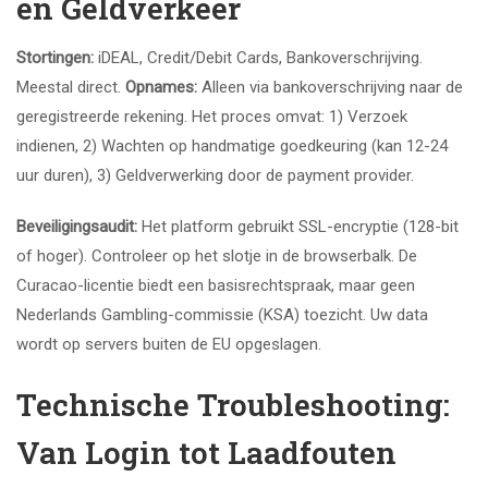
en Geldverkeer
Stortingen:
iDEAL, Credit/Debit Cards, Bankoverschrijving.
Meestal direct.
Opnames:
Alleen via bankoverschrijving naar de
geregistreerde rekening. Het proces omvat: 1) Verzoek
indienen, 2) Wachten op handmatige goedkeuring (kan 12-24
uur duren), 3) Geldverwerking door de payment provider.
Beveiligingsaudit:
Het platform gebruikt SSL-encryptie (128-bit
of hoger). Controleer op het slotje in de browserbalk. De
Curacao-licentie biedt een basisrechtspraak, maar geen
Nederlands Gambling-commissie (KSA) toezicht. Uw data
wordt op servers buiten de EU opgeslagen.
Technische Troubleshooting:
Van Login tot Laadfouten