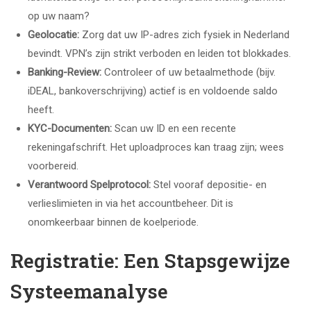
op uw naam?
Geolocatie:
Zorg dat uw IP-adres zich fysiek in Nederland
bevindt. VPN’s zijn strikt verboden en leiden tot blokkades.
Banking-Review:
Controleer of uw betaalmethode (bijv.
iDEAL, bankoverschrijving) actief is en voldoende saldo
heeft.
KYC-Documenten:
Scan uw ID en een recente
rekeningafschrift. Het uploadproces kan traag zijn; wees
voorbereid.
Verantwoord Spelprotocol:
Stel vooraf depositie- en
verlieslimieten in via het accountbeheer. Dit is
onomkeerbaar binnen de koelperiode.
Registratie: Een Stapsgewijze
Systeemanalyse