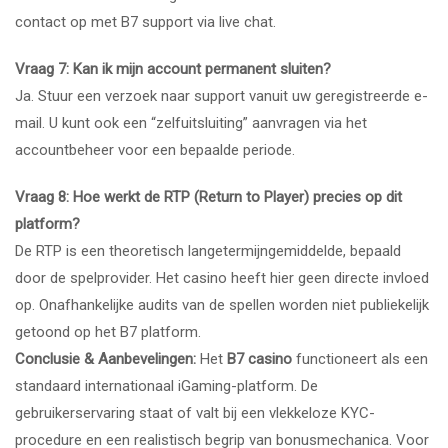
contact op met B7 support via live chat.
Vraag 7: Kan ik mijn account permanent sluiten?
Ja. Stuur een verzoek naar support vanuit uw geregistreerde e-
mail. U kunt ook een “zelfuitsluiting” aanvragen via het
accountbeheer voor een bepaalde periode.
Vraag 8: Hoe werkt de RTP (Return to Player) precies op dit
platform?
De RTP is een theoretisch langetermijngemiddelde, bepaald
door de spelprovider. Het casino heeft hier geen directe invloed
op. Onafhankelijke audits van de spellen worden niet publiekelijk
getoond op het B7 platform.
Conclusie & Aanbevelingen:
Het
B7 casino
functioneert als een
standaard internationaal iGaming-platform. De
gebruikerservaring staat of valt bij een vlekkeloze KYC-
procedure en een realistisch begrip van bonusmechanica. Voor