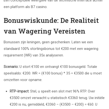
Een conceptuele weergave van de technische interface achter
een platform als B7 casino.
Bonuswiskunde: De Realiteit
van Wagering Vereisten
Bonussen zijn leningen, geen geschenken. Laten we een
standaard 100% stortingsbonus tot €200 met een wagering
requirement (WR) van 35x analyseren.
Scenario:
U stort €100 en ontvangt €100 bonusgeld. Totale
speelsaldo: €200. WR = (€100 bonus) * 35 = €3500 die u moet
omzetten voor opname.
RTP-impact:
Stel, u speelt een slot met 96% RTP. Over
€3500 omzet verwacht u statistisch €3360 terug. Uw initiële
€200 is nu, gemiddeld, €3360 – (€3500 – €200) = €60. U