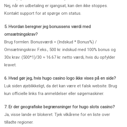
Nej, når en udbetaling er igangsat, kan den ikke stoppes.
Kontakt support for at spørge om status.
5. Hvordan beregner jeg bonussens værdi med
omsætningskrav?
Brug formlen: Bonusværdi = (Indskud * Bonus%) /
Omsætningskrav. F.eks., 500 kr. indskud med 100% bonus og
30x krav: (500*1)/30 ≈ 16.67 kr. netto værdi, hvis du opfylder
kravet.
6. Hvad gør jeg, hvis hugo casino logo ikke vises på en side?
Luk siden øjeblikkeligt, da det kan være et falsk website. Brug
kun officielle links fra anmeldelser eller søgemaskiner.
7. Er der geografiske begrænsninger for hugo slots casino?
Ja, visse lande er blokeret. Tjek vilkårene for en liste over
tilladte regioner.