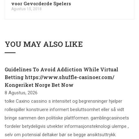
voor Gevorderde Spelers
Agustus 15, 2018
YOU MAY ALSO LIKE
Guidelines To Avoid Addiction While Virtual
Betting https://www.shuffle-casinoer.com/
Kongeriket Norge Bet Now
8 Agustus, 2026
tolke Caxino cassino s intensitet og begrensninger hjelper
rollespiller konstruere informert besluttsomhet eller så vidt
bringe sammen den politiske plattformen. gamblingcasinoets
fordeler betydeligvis utvekter informasjonsteknologi ulempe ,
selv om potensial deltaker bør se begge ansiktsuttrykk.