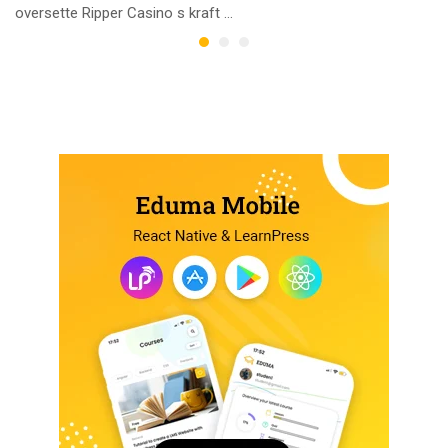
oversette Ripper Casino s kraft …