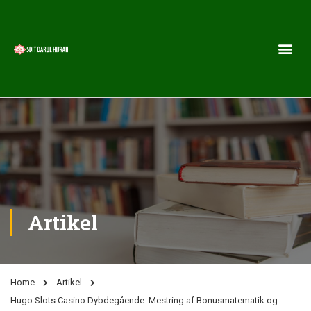
Artikel
Home
Artikel
Hugo Slots Casino Dybdegående: Mestring af Bonusmatematik og