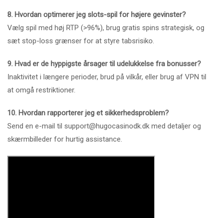
8. Hvordan optimerer jeg slots-spil for højere gevinster?
Vælg spil med høj RTP (>96%), brug gratis spins strategisk, og
sæt stop-loss grænser for at styre tabsrisiko.
9. Hvad er de hyppigste årsager til udelukkelse fra bonusser?
Inaktivitet i længere perioder, brud på vilkår, eller brug af VPN til
at omgå restriktioner.
10. Hvordan rapporterer jeg et sikkerhedsproblem?
Send en e-mail til support@hugocasinodk.dk med detaljer og
skærmbilleder for hurtig assistance.