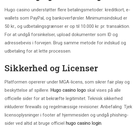
Hugo casino understøtter flere betalingsmetoder: kreditkort, e-
wallets som PayPal, og bankoverførsler. Minimumsindskud er
50 kr., og udbetalingsgrænser er op til 10.000 kr. pr. transaktion.
For at undgå forsinkelser, upload dokumenter som ID og
adressebevis i forvejen. Brug samme metode for indskud og
udbetaling for at lette processen.
Sikkerhed og Licenser
Platformen opererer under MGA-licens, som sikrer fair play og
beskyttelse af spillere.
Hugo casino logo
skal vises på alle
officielle sider for at bekræfte legitimitet. Teknisk sikkerhed
inkluderer firewalls og regelmæssige revisioner. Anbefaling: Tjek
licensoplysninger i footer af hjemmesiden og undgå phishing-
sider ved altid at bruge officiel
hugo casino login
.