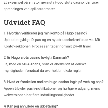
Et eksempel på en stor gevinst i Hugo slots casino, der viser
spændingen ved spilleautomater.
Udvidet FAQ
1. Hvordan verificerer jeg min konto på Hugo casino?
Upload et gyldigt ID-pas og en ny adressebekræftelse via ‘Mit
Konto’-sektionen. Processen tager normalt 24-48 timer.
2. Er Hugo slots casino lovligt i Danmark?
Ja, med en MGA-licens, som er anerkendt af danske
myndigheder, forudsat du overholder lokale regler.
3. Hvad er forskellen mellem hugo casino login på web og app?
Appen tilbyder push-notifikationer og hurtigere adgang, mens
webversionen har flere indstillingsmuligheder.
4. Kan jeg annullere en udbetaling?