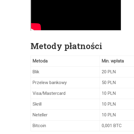
Metody płatności
Metoda
Min. wpłata
Blik
20 PLN
Przelew bankowy
50 PLN
Visa/Mastercard
10 PLN
Skrill
10 PLN
Neteller
10 PLN
Bitcoin
0,001 BTC