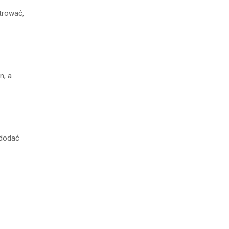
trować,
n, a
 dodać