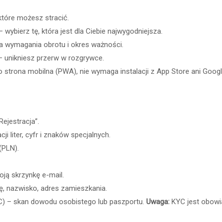
 które możesz stracić.
wybierz tę, która jest dla Ciebie najwygodniejsza.
 wymagania obrotu i okres ważności.
 – unikniesz przerw w rozgrywce.
o strona mobilna (PWA), nie wymaga instalacji z App Store ani Googl
Rejestracja”.
ji liter, cyfr i znaków specjalnych.
(PLN).
oją skrzynkę e-mail.
ię, nazwisko, adres zamieszkania.
YC) – skan dowodu osobistego lub paszportu.
Uwaga:
KYC jest obow