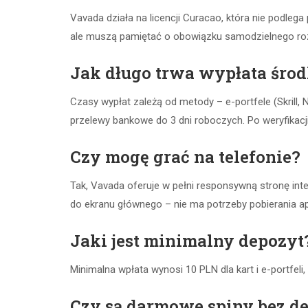
Vavada działa na licencji Curacao, która nie podle
ale muszą pamiętać o obowiązku samodzielnego roz
Jak długo trwa wypłata śro
Czasy wypłat zależą od metody – e-portfele (Skrill, N
przelewy bankowe do 3 dni roboczych. Po weryfikac
Czy mogę grać na telefonie?
Tak, Vavada oferuje w pełni responsywną stronę in
do ekranu głównego – nie ma potrzeby pobierania apl
Jaki jest minimalny depozyt
Minimalna wpłata wynosi 10 PLN dla kart i e-portfeli,
Czy są darmowe spiny bez d