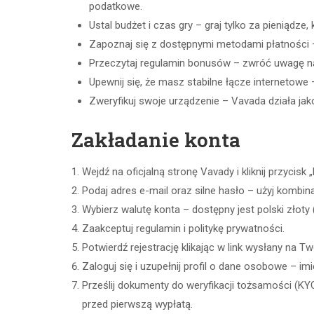
podatkowe.
Ustal budżet i czas gry – graj tylko za pieniądze,
Zapoznaj się z dostępnymi metodami płatności – 
Przeczytaj regulamin bonusów – zwróć uwagę na
Upewnij się, że masz stabilne łącze internetowe
Zweryfikuj swoje urządzenie – Vavada działa jak
Zakładanie konta
Wejdź na oficjalną stronę Vavady i kliknij przycisk „
Podaj adres e-mail oraz silne hasło – użyj kombinac
Wybierz walutę konta – dostępny jest polski złoty 
Zaakceptuj regulamin i politykę prywatności.
Potwierdź rejestrację klikając w link wysłany na Tw
Zaloguj się i uzupełnij profil o dane osobowe – im
Prześlij dokumenty do weryfikacji tożsamości (K
przed pierwszą wypłatą.