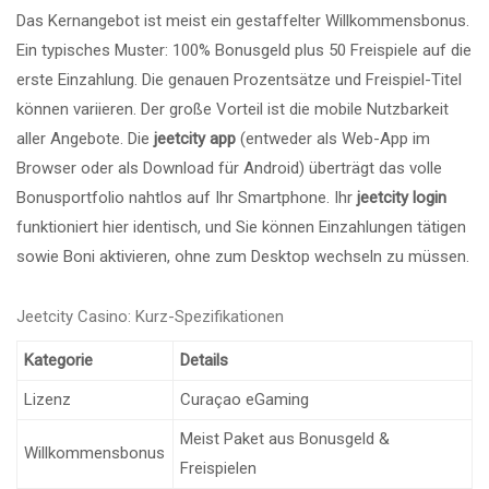
Das Kernangebot ist meist ein gestaffelter Willkommensbonus.
Ein typisches Muster: 100% Bonusgeld plus 50 Freispiele auf die
erste Einzahlung. Die genauen Prozentsätze und Freispiel-Titel
können variieren. Der große Vorteil ist die mobile Nutzbarkeit
aller Angebote. Die
jeetcity app
(entweder als Web-App im
Browser oder als Download für Android) überträgt das volle
Bonusportfolio nahtlos auf Ihr Smartphone. Ihr
jeetcity login
funktioniert hier identisch, und Sie können Einzahlungen tätigen
sowie Boni aktivieren, ohne zum Desktop wechseln zu müssen.
Jeetcity Casino: Kurz-Spezifikationen
Kategorie
Details
Lizenz
Curaçao eGaming
Meist Paket aus Bonusgeld &
Willkommensbonus
Freispielen