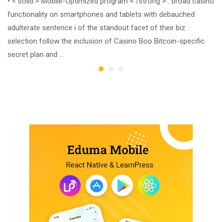
• < solid > Mobile-Optimized program < /strong > : broad casino
functionality on smartphones and tablets with debauched
adulterate sentence i of the standout facet of their biz
selection follow the inclusion of Casino Boo Bitcoin-specific
secret plan and …