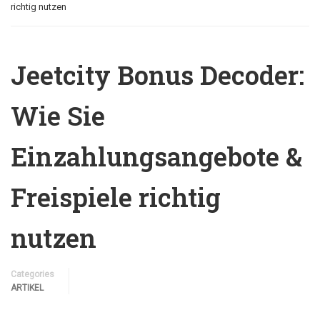
richtig nutzen
Jeetcity Bonus Decoder:
Wie Sie
Einzahlungsangebote &
Freispiele richtig
nutzen
Categories
ARTIKEL