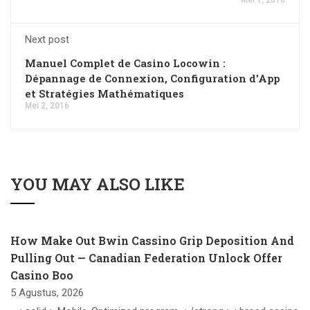
Mei 1, 2016
Next post
Manuel Complet de Casino Locowin :
Dépannage de Connexion, Configuration d'App
et Stratégies Mathématiques
Mei 2, 2016
YOU MAY ALSO LIKE
How Make Out Bwin Cassino Grip Deposition And
Pulling Out — Canadian Federation Unlock Offer
Casino Boo
5 Agustus, 2026