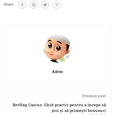
Share:
Admin
Previous post
Betflag Casino: Ghid practic pentru a începe să
joci și să primești bonusuri