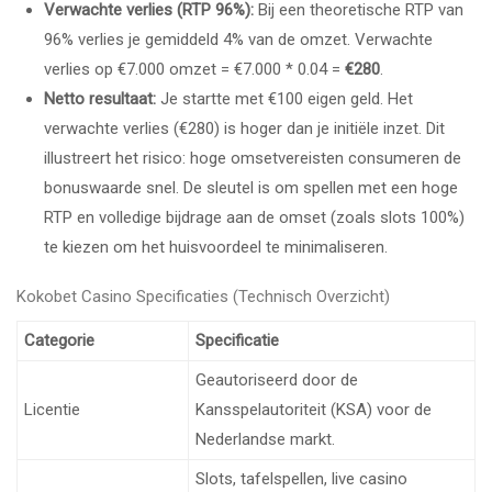
Verwachte verlies (RTP 96%):
Bij een theoretische RTP van
96% verlies je gemiddeld 4% van de omzet. Verwachte
verlies op €7.000 omzet = €7.000 * 0.04 =
€280
.
Netto resultaat:
Je startte met €100 eigen geld. Het
verwachte verlies (€280) is hoger dan je initiële inzet. Dit
illustreert het risico: hoge omsetvereisten consumeren de
bonuswaarde snel. De sleutel is om spellen met een hoge
RTP en volledige bijdrage aan de omset (zoals slots 100%)
te kiezen om het huisvoordeel te minimaliseren.
Kokobet Casino Specificaties (Technisch Overzicht)
Categorie
Specificatie
Geautoriseerd door de
Licentie
Kansspelautoriteit (KSA) voor de
Nederlandse markt.
Slots, tafelspellen, live casino