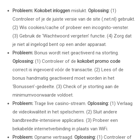
Probleem:
Kokobet inloggen
mislukt.
Oplossing:
(1)
Controleer of je de juiste versie van de site (.net.nl) gebruikt.
(2) Wis cookies/cache of probeer een incognito-venster.
(3) Gebruik de ‘Wachtwoord vergeten’ functie. (4) Zorg dat
je niet al ingelogd bent op een ander apparaat.
Probleem:
Bonus wordt niet geactiveerd na storting.
Oplossing:
(1) Controleer of de
kokobet promo code
correct is ingevoerd vóór de transactie. (2) Lees of de
bonus handmatig geactiveerd moet worden in het
‘Bonussen’-gedeelte. (3) Check of je storting aan de
minimumvoorwaarde voldoet.
Probleem:
Trage live casino-stream.
Oplossing:
(1) Verlaag
de videokwaliteit in het spelscherm. (2) Sluit andere
bandbreedte-intensieve applicaties. (3) Probeer een
bekabelde internetverbinding in plaats van WiFi.
Probleem:
Opname vertraagd.
Oplossing:
(1) Controleer of