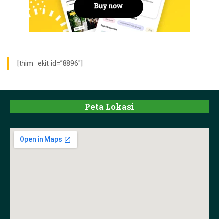
[thim_ekit id=”8896″]
Peta Lokasi