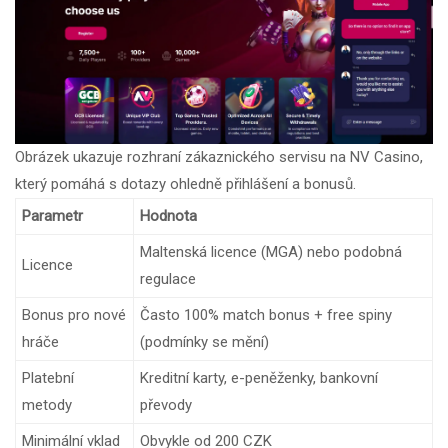
Obrázek ukazuje rozhraní zákaznického servisu na NV Casino,
který pomáhá s dotazy ohledně přihlášení a bonusů.
Parametr
Hodnota
Maltenská licence (MGA) nebo podobná
Licence
regulace
Bonus pro nové
Často 100% match bonus + free spiny
hráče
(podmínky se mění)
Platební
Kreditní karty, e-peněženky, bankovní
metody
převody
Minimální vklad
Obvykle od 200 CZK