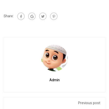
Share:
Admin
Previous post