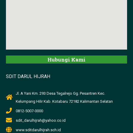
Hubungi Kami
SDIT DARUL HIJRAH
Jl. A Yani Km. 293 Desa Tegalrejo Gg. Pesantren Kec.
Kelumpang Hilir Kab. Kotabaru 72182 Kalimantan Selatan
0812-5007-0000
sdit_darulhijrah@yahoo.co.id
www.sditdarulhijrah.sch.id