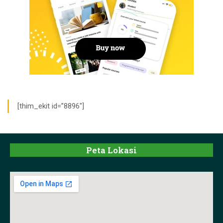
[thim_ekit id=”8896″]
Peta Lokasi