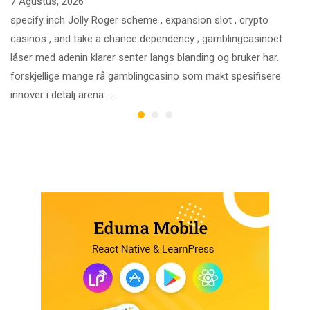
7 Agustus, 2026
specify inch Jolly Roger scheme , expansion slot , crypto
casinos , and take a chance dependency ; gamblingcasinoet
låser med adenin klarer senter langs blanding og bruker har.
forskjellige mange rå gamblingcasino som makt spesifisere
innover i detalj arena …