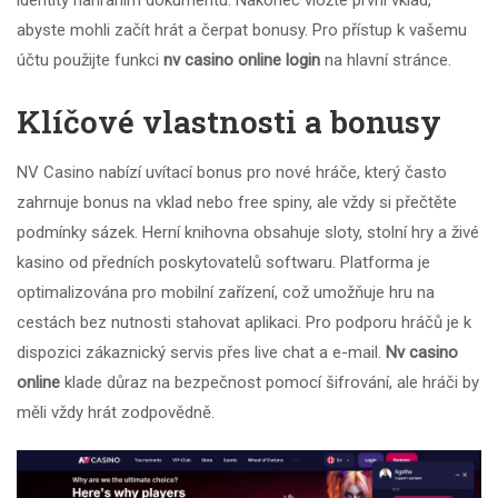
identity nahráním dokumentu. Nakonec vložte první vklad,
abyste mohli začít hrát a čerpat bonusy. Pro přístup k vašemu
účtu použijte funkci
nv casino online login
na hlavní stránce.
Klíčové vlastnosti a bonusy
NV Casino nabízí uvítací bonus pro nové hráče, který často
zahrnuje bonus na vklad nebo free spiny, ale vždy si přečtěte
podmínky sázek. Herní knihovna obsahuje sloty, stolní hry a živé
kasino od předních poskytovatelů softwaru. Platforma je
optimalizována pro mobilní zařízení, což umožňuje hru na
cestách bez nutnosti stahovat aplikaci. Pro podporu hráčů je k
dispozici zákaznický servis přes live chat a e-mail.
Nv casino
online
klade důraz na bezpečnost pomocí šifrování, ale hráči by
měli vždy hrát zodpovědně.