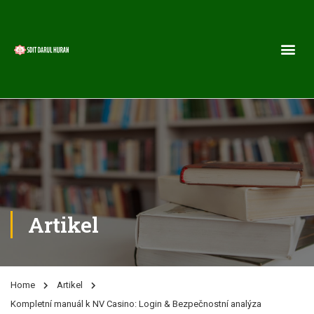
Artikel
Home
Artikel
Kompletní manuál k NV Casino: Login & Bezpečnostní analýza