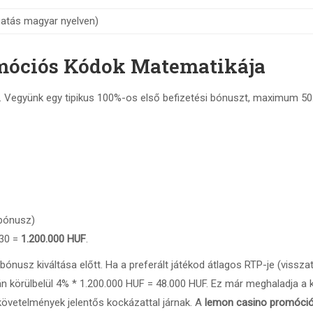
gatás magyar nyelven)
omóciós Kódok Matematikája
 Vegyünk egy tipikus 100%-os első befizetési bónuszt, maximum 50
bónusz)
 30 =
1.200.000 HUF
.
a bónusz kiváltása előtt. Ha a preferált játékod átlagos RTP-je (vissza
n körülbelül 4% * 1.200.000 HUF = 48.000 HUF. Ez már meghaladja a 
övetelmények jelentős kockázattal járnak. A
lemon casino promóci