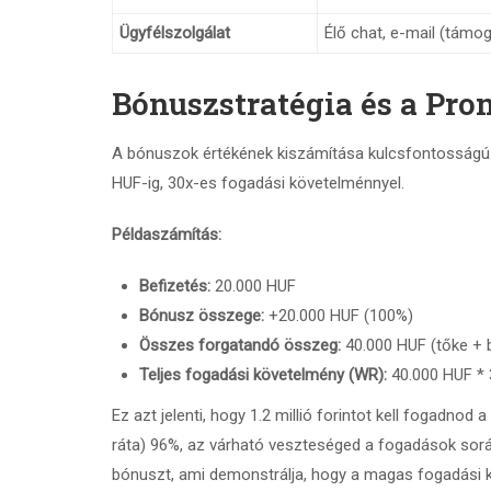
Ügyfélszolgálat
Élő chat, e-mail (támo
Bónuszstratégia és a Pr
A bónuszok értékének kiszámítása kulcsfontosságú.
HUF-ig, 30x-es fogadási követelménnyel.
Példaszámítás:
Befizetés:
20.000 HUF
Bónusz összege:
+20.000 HUF (100%)
Összes forgatandó összeg:
40.000 HUF (tőke + 
Teljes fogadási követelmény (WR):
40.000 HUF *
Ez azt jelenti, hogy 1.2 millió forintot kell fogadnod 
ráta) 96%, az várható veszteséged a fogadások sorá
bónuszt, ami demonstrálja, hogy a magas fogadási k