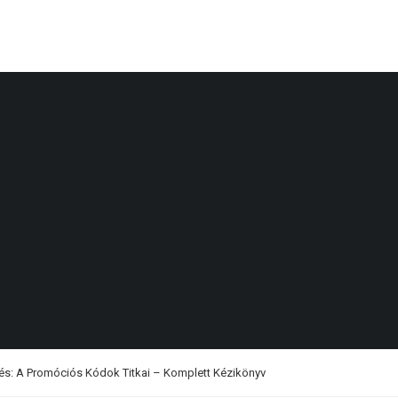
és: A Promóciós Kódok Titkai – Komplett Kézikönyv