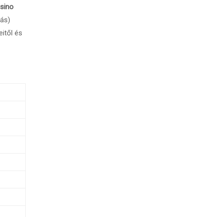
sino
tás)
itől és