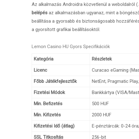
Az alkalmazás Androidra közvetlenül a weboldalról (.a
belépés
az alkalmazásban ugyanaz, mint a böngészőb
beállítása a gyorsabb és biztonságosabb hozzáférésé
a gyorsított grafikai beállításoktól.
Lemon Casino HU Gyors Specifikációk
Kategória
Részletek
Licenc
Curacao eGaming (Mas
Főbb Játékfejlesztők
NetEnt, Pragmatic Play,
Fizetési Módok
Bankkártya (VISA/Masterc
Min. Befizetés
500 HUF
Min. Kifizetés
2000 HUF
Kifizetési Idő (átlag)
E-pénztárcák: 0-24 óra
SSL Titkosítás
256-bit