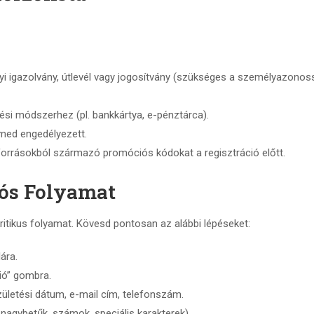
i igazolvány, útlevél vagy jogosítvány (szükséges a személyazonos
ési módszerhez (pl. bankkártya, e-pénztárca).
ímed engedélyezett.
orrásokból származó promóciós kódokat a regisztráció előtt.
iós Folyamat
ritikus folyamat. Kövesd pontosan az alábbi lépéseket:
ára.
ció” gombra.
születési dátum, e-mail cím, telefonszám.
-nagybetűk, számok, speciális karakterek).