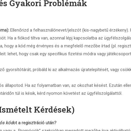
 és Gyakori Problémák
éma):
Ellenőrizd a felhasználónevet/jelszót (kis-nagybetű érzékeny).
ciót. Ha a fiókod tiltva van, azonnal lépj kapcsolatba az ügyfélszolgála
, hogy a kód még érvényes és a megfelelő mezőbe írtad (pl. regiszt
eit: lehet, hogy csak egy specifikus fizetési módra vagy játékcsopor
 gyorsítótárát, próbáld ki az alkalmazás újratelepítését, vagy csök
ós állapotod. Ha az folyamatban van, az okozhat késést. Ezután elle
határidőn túl is késik, kérd nyomon követést az ügyfélszolgálattól.
Ismételt Kérdések)
ós kód
ot a regisztráció után?
án vagy a „Promóciók” szekcióban megadott mezőbe írva aktiválható