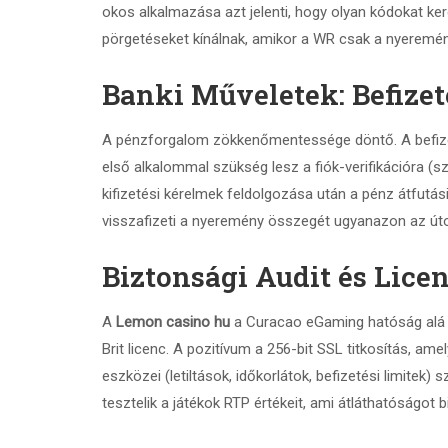
okos alkalmazása azt jelenti, hogy olyan kódokat ke
pörgetéseket kínálnak, amikor a WR csak a nyeremén
Banki Műveletek: Befizet
A pénzforgalom zökkenőmentessége döntő. A befizeté
első alkalommal szükség lesz a fiók-verifikációra (sz
kifizetési kérelmek feldolgozása után a pénz átfutás
visszafizeti a nyeremény összegét ugyanazon az úton
Biztonsági Audit és Lice
A
Lemon casino hu
a Curacao eGaming hatóság alá ta
Brit licenc. A pozitívum a 256-bit SSL titkosítás, ame
eszközei (letiltások, időkorlátok, befizetési limitek)
tesztelik a játékok RTP értékeit, ami átláthatóságot bi