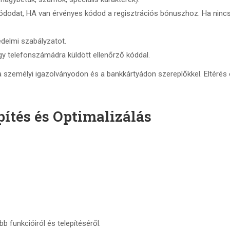
ódodat, HA van érvényes kódod a regisztrációs bónuszhoz. Ha nincs
édelmi szabályzatot.
gy telefonszámádra küldött ellenőrző kóddal.
a személyi igazolványodon és a bankkártyádon szereplőkkel. Eltérés
ítés és Optimalizálás
funkcióiról és telepítéséről.