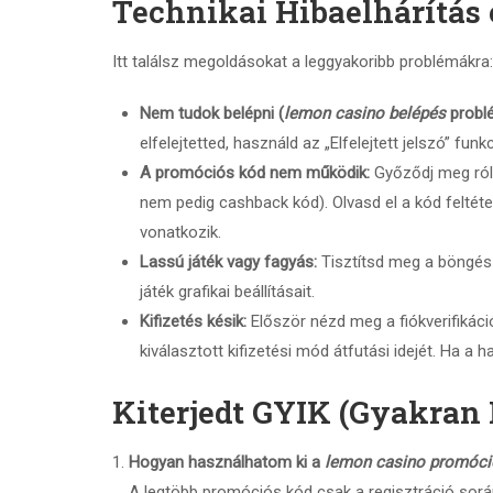
Technikai Hibaelhárítás
Itt találsz megoldásokat a leggyakoribb problémákra:
Nem tudok belépni (
lemon casino belépés
probl
elfelejtetted, használd az „Elfelejtett jelszó” funk
A promóciós kód nem működik:
Győződj meg róla
nem pedig cashback kód). Olvasd el a kód feltétel
vonatkozik.
Lassú játék vagy fagyás:
Tisztítsd meg a böngésző
játék grafikai beállításait.
Kifizetés késik:
Először nézd meg a fiókverifikáci
kiválasztott kifizetési mód átfutási idejét. Ha a 
Kiterjedt GYIK (Gyakran 
Hogyan használhatom ki a
lemon casino promóci
A legtöbb promóciós kód csak a regisztráció sor