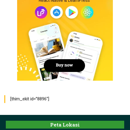
[thim_ekit id=”8896″]
Peta Lokasi