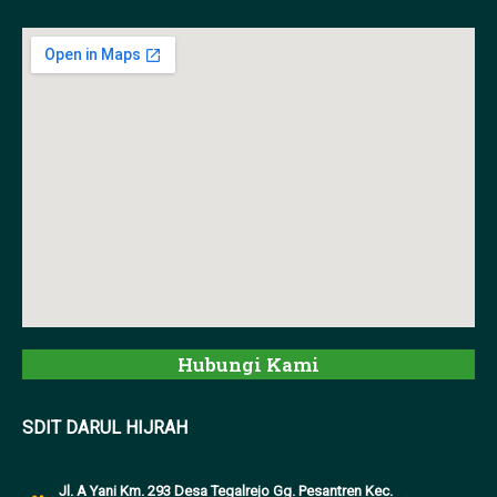
Hubungi Kami
SDIT DARUL HIJRAH
Jl. A Yani Km. 293 Desa Tegalrejo Gg. Pesantren Kec.