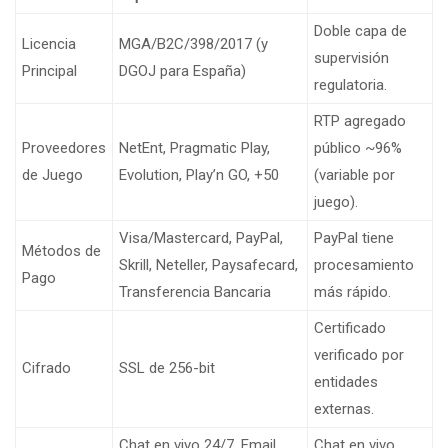
Doble capa de
Licencia
MGA/B2C/398/2017 (y
supervisión
Principal
DGOJ para España)
regulatoria.
RTP agregado
Proveedores
NetEnt, Pragmatic Play,
público ~96%
de Juego
Evolution, Play’n GO, +50
(variable por
juego).
Visa/Mastercard, PayPal,
PayPal tiene
Métodos de
Skrill, Neteller, Paysafecard,
procesamiento
Pago
Transferencia Bancaria
más rápido.
Certificado
verificado por
Cifrado
SSL de 256-bit
entidades
externas.
Chat en vivo 24/7, Email,
Chat en vivo