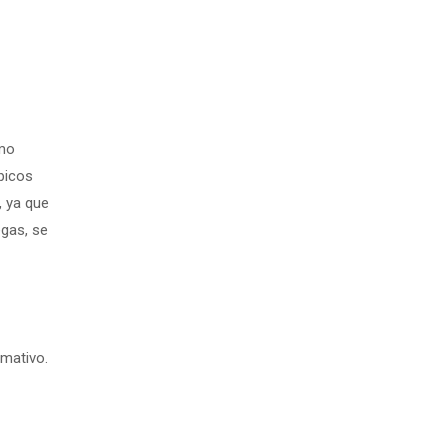
omo
ípicos
, ya que
egas, se
rmativo.