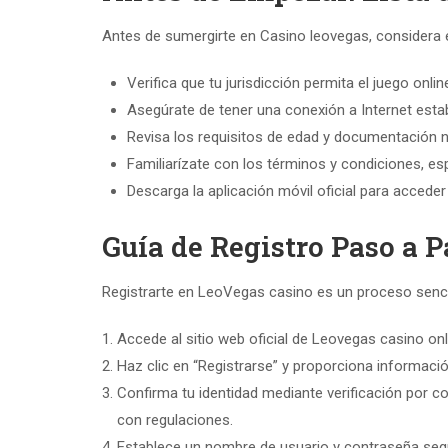
Antes de sumergirte en Casino leovegas, considera 
Verifica que tu jurisdicción permita el juego onl
Asegúrate de tener una conexión a Internet estab
Revisa los requisitos de edad y documentación ne
Familiarízate con los términos y condiciones, e
Descarga la aplicación móvil oficial para acceder
Guía de Registro Paso a P
Registrarte en LeoVegas casino es un proceso sencil
Accede al sitio web oficial de Leovegas casino on
Haz clic en “Registrarse” y proporciona informac
Confirma tu identidad mediante verificación por c
con regulaciones.
Establece un nombre de usuario y contraseña segu