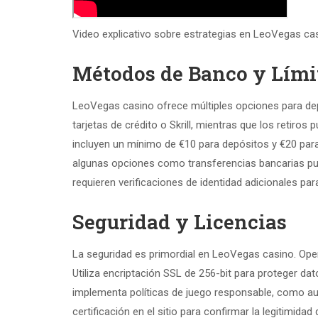
Video explicativo sobre estrategias en LeoVegas cas
Métodos de Banco y Lími
LeoVegas casino ofrece múltiples opciones para de
tarjetas de crédito o Skrill, mientras que los retiro
incluyen un mínimo de €10 para depósitos y €20 para 
algunas opciones como transferencias bancarias pue
requieren verificaciones de identidad adicionales par
Seguridad y Licencias
La seguridad es primordial en LeoVegas casino. Ope
Utiliza encriptación SSL de 256-bit para proteger d
implementa políticas de juego responsable, como aut
certificación en el sitio para confirmar la legitimida