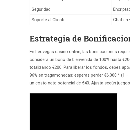
Seguridad
Encripta
Soporte al Cliente
Chat en 
Estrategia de Bonificaci
En Leovegas casino online, las bonificaciones requi
considera un bono de bienvenida de 100% hasta €200 
totalizando €200. Para liberar los fondos, debes apo
96% en tragamonedas: esperas perder €6,000 * (1 – 0
un costo neto potencial de €40. Ajusta según juegos