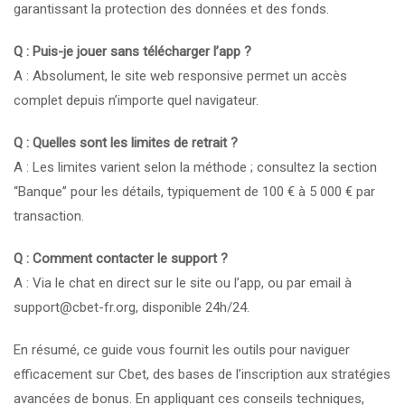
garantissant la protection des données et des fonds.
Q : Puis-je jouer sans télécharger l’app ?
A : Absolument, le site web responsive permet un accès
complet depuis n’importe quel navigateur.
Q : Quelles sont les limites de retrait ?
A : Les limites varient selon la méthode ; consultez la section
“Banque” pour les détails, typiquement de 100 € à 5 000 € par
transaction.
Q : Comment contacter le support ?
A : Via le chat en direct sur le site ou l’app, ou par email à
support@cbet-fr.org, disponible 24h/24.
En résumé, ce guide vous fournit les outils pour naviguer
efficacement sur Cbet, des bases de l’inscription aux stratégies
avancées de bonus. En appliquant ces conseils techniques,