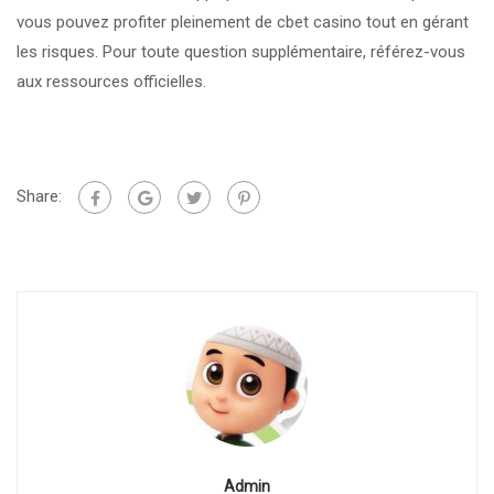
vous pouvez profiter pleinement de cbet casino tout en gérant
les risques. Pour toute question supplémentaire, référez-vous
aux ressources officielles.
Share:
Admin