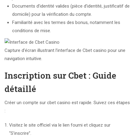
Documents d’identité valides (pièce d’identité, justificatif de
domicile) pour la vérification du compte.
Familiarité avec les termes des bonus, notamment les
conditions de mise.
Capture d’écran illustrant l’interface de Cbet casino pour une
navigation intuitive.
Inscription sur Cbet : Guide
détaillé
Créer un compte sur cbet casino est rapide. Suivez ces étapes
:
Visitez le site officiel via le lien fourni et cliquez sur
“S’inscrire”.