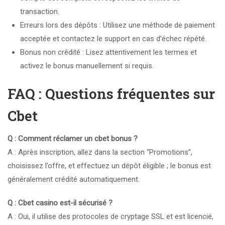
transaction.
Erreurs lors des dépôts : Utilisez une méthode de paiement
acceptée et contactez le support en cas d’échec répété.
Bonus non crédité : Lisez attentivement les termes et
activez le bonus manuellement si requis.
FAQ : Questions fréquentes sur
Cbet
Q : Comment réclamer un cbet bonus ?
A : Après inscription, allez dans la section “Promotions”,
choisissez l’offre, et effectuez un dépôt éligible ; le bonus est
généralement crédité automatiquement.
Q : Cbet casino est-il sécurisé ?
A : Oui, il utilise des protocoles de cryptage SSL et est licencié,