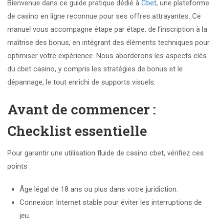
Bienvenue dans ce guide pratique dédié à
Cbet
, une plateforme
de casino en ligne reconnue pour ses offres attrayantes. Ce
manuel vous accompagne étape par étape, de l’inscription à la
maîtrise des bonus, en intégrant des éléments techniques pour
optimiser votre expérience. Nous aborderons les aspects clés
du cbet casino, y compris les stratégies de bonus et le
dépannage, le tout enrichi de supports visuels.
Avant de commencer :
Checklist essentielle
Pour garantir une utilisation fluide de casino cbet, vérifiez ces
points :
Âge légal de 18 ans ou plus dans votre juridiction.
Connexion Internet stable pour éviter les interruptions de
jeu.