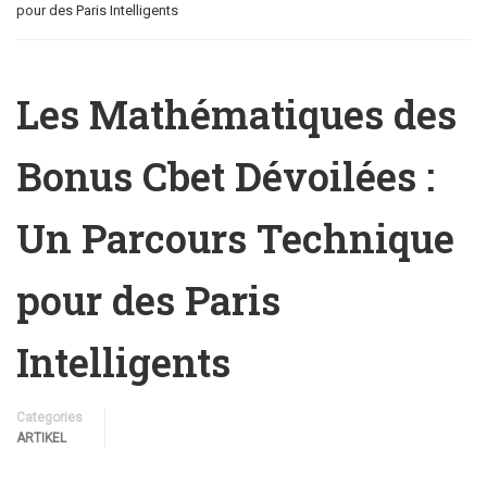
pour des Paris Intelligents
Les Mathématiques des
Bonus Cbet Dévoilées :
Un Parcours Technique
pour des Paris
Intelligents
Categories
ARTIKEL