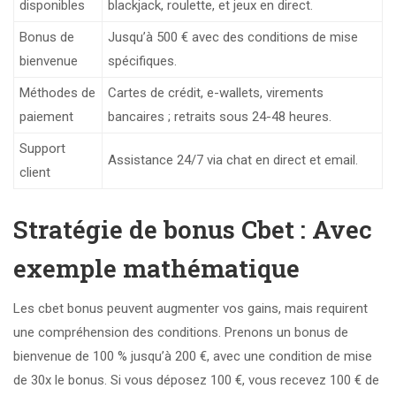
disponibles
blackjack, roulette, et jeux en direct.
Bonus de
Jusqu’à 500 € avec des conditions de mise
bienvenue
spécifiques.
Méthodes de
Cartes de crédit, e-wallets, virements
paiement
bancaires ; retraits sous 24-48 heures.
Support
Assistance 24/7 via chat en direct et email.
client
Stratégie de bonus Cbet : Avec
exemple mathématique
Les cbet bonus peuvent augmenter vos gains, mais requirent
une compréhension des conditions. Prenons un bonus de
bienvenue de 100 % jusqu’à 200 €, avec une condition de mise
de 30x le bonus. Si vous déposez 100 €, vous recevez 100 € de