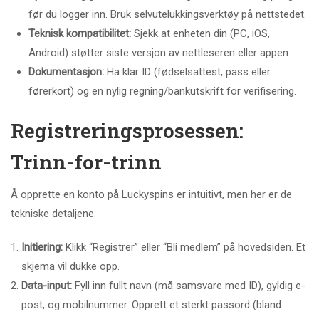
før du logger inn. Bruk selvutelukkingsverktøy på nettstedet.
Teknisk kompatibilitet:
Sjekk at enheten din (PC, iOS,
Android) støtter siste versjon av nettleseren eller appen.
Dokumentasjon:
Ha klar ID (fødselsattest, pass eller
førerkort) og en nylig regning/bankutskrift for verifisering.
Registreringsprosessen:
Trinn-for-trinn
Å opprette en konto på Luckyspins er intuitivt, men her er de
tekniske detaljene.
Initiering:
Klikk “Registrer” eller “Bli medlem” på hovedsiden. Et
skjema vil dukke opp.
Data-input:
Fyll inn fullt navn (må samsvare med ID), gyldig e-
post, og mobilnummer. Opprett et sterkt passord (bland