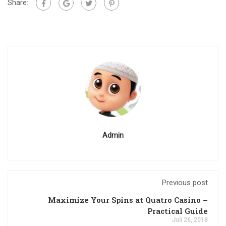
Share:
Admin
Previous post
Maximize Your Spins at Quatro Casino –
Practical Guide
Juli 26, 2018