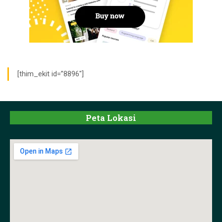
[thim_ekit id=”8896″]
Peta Lokasi