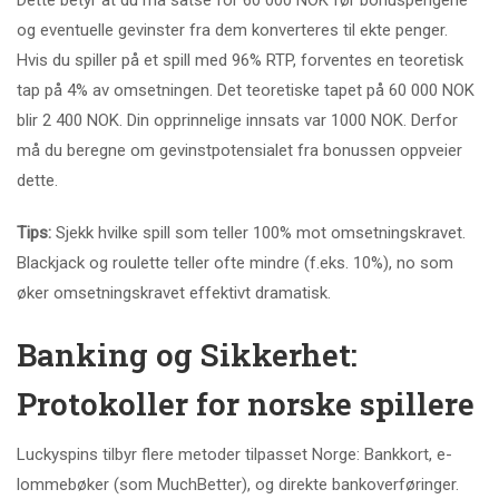
Dette betyr at du må satse for 60 000 NOK før bonuspengene
og eventuelle gevinster fra dem konverteres til ekte penger.
Hvis du spiller på et spill med 96% RTP, forventes en teoretisk
tap på 4% av omsetningen. Det teoretiske tapet på 60 000 NOK
blir 2 400 NOK. Din opprinnelige innsats var 1000 NOK. Derfor
må du beregne om gevinstpotensialet fra bonussen oppveier
dette.
Tips:
Sjekk hvilke spill som teller 100% mot omsetningskravet.
Blackjack og roulette teller ofte mindre (f.eks. 10%), no som
øker omsetningskravet effektivt dramatisk.
Banking og Sikkerhet:
Protokoller for norske spillere
Luckyspins tilbyr flere metoder tilpasset Norge: Bankkort, e-
lommebøker (som MuchBetter), og direkte bankoverføringer.