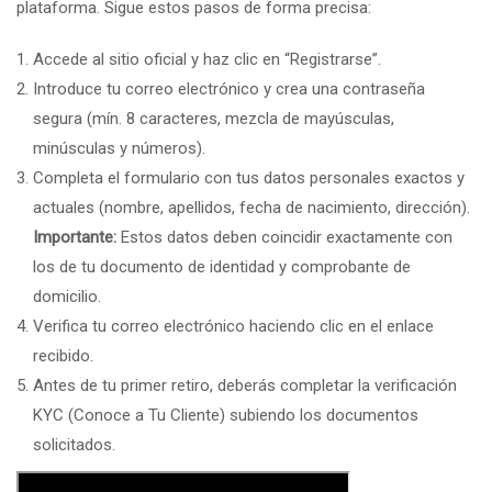
plataforma. Sigue estos pasos de forma precisa:
Accede al sitio oficial y haz clic en “Registrarse”.
Introduce tu correo electrónico y crea una contraseña
segura (mín. 8 caracteres, mezcla de mayúsculas,
minúsculas y números).
Completa el formulario con tus datos personales exactos y
actuales (nombre, apellidos, fecha de nacimiento, dirección).
Importante:
Estos datos deben coincidir exactamente con
los de tu documento de identidad y comprobante de
domicilio.
Verifica tu correo electrónico haciendo clic en el enlace
recibido.
Antes de tu primer retiro, deberás completar la verificación
KYC (Conoce a Tu Cliente) subiendo los documentos
solicitados.