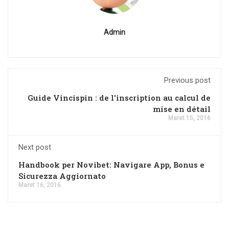
Admin
Previous post
Guide Vincispin : de l'inscription au calcul de
mise en détail
Maret 15, 2016
Next post
Handbook per Novibet: Navigare App, Bonus e
Sicurezza Aggiornato
Maret 16, 2016