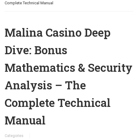
Complete Technical Manual
Malina Casino Deep
Dive: Bonus
Mathematics & Security
Analysis – The
Complete Technical
Manual
Categories