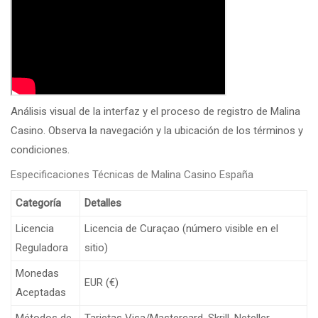
Análisis visual de la interfaz y el proceso de registro de Malina
Casino. Observa la navegación y la ubicación de los términos y
condiciones.
Especificaciones Técnicas de Malina Casino España
Categoría
Detalles
Licencia
Licencia de Curaçao (número visible en el
Reguladora
sitio)
Monedas
EUR (€)
Aceptadas