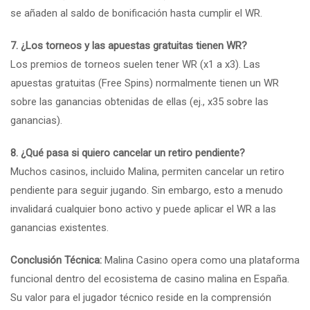
se añaden al saldo de bonificación hasta cumplir el WR.
7. ¿Los torneos y las apuestas gratuitas tienen WR?
Los premios de torneos suelen tener WR (x1 a x3). Las
apuestas gratuitas (Free Spins) normalmente tienen un WR
sobre las ganancias obtenidas de ellas (ej., x35 sobre las
ganancias).
8. ¿Qué pasa si quiero cancelar un retiro pendiente?
Muchos casinos, incluido Malina, permiten cancelar un retiro
pendiente para seguir jugando. Sin embargo, esto a menudo
invalidará cualquier bono activo y puede aplicar el WR a las
ganancias existentes.
Conclusión Técnica:
Malina Casino opera como una plataforma
funcional dentro del ecosistema de casino malina en España.
Su valor para el jugador técnico reside en la comprensión