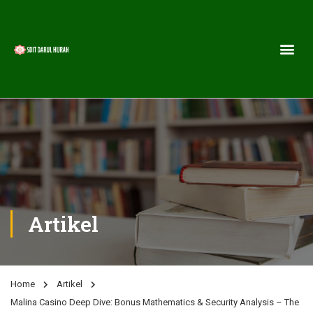
Artikel
Home
Artikel
Malina Casino Deep Dive: Bonus Mathematics & Security Analysis – The