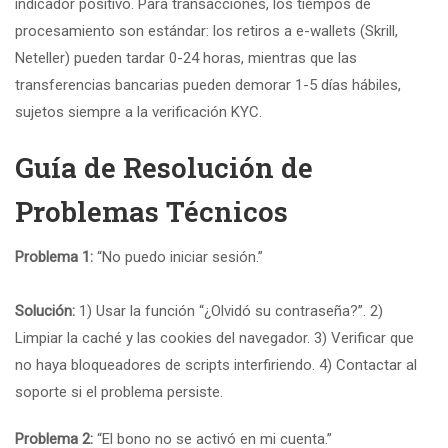
indicador positivo. Para transacciones, los tiempos de
procesamiento son estándar: los retiros a e-wallets (Skrill,
Neteller) pueden tardar 0-24 horas, mientras que las
transferencias bancarias pueden demorar 1-5 días hábiles,
sujetos siempre a la verificación KYC.
Guía de Resolución de
Problemas Técnicos
Problema 1:
“No puedo iniciar sesión.”
Solución:
1) Usar la función “¿Olvidó su contraseña?”. 2)
Limpiar la caché y las cookies del navegador. 3) Verificar que
no haya bloqueadores de scripts interfiriendo. 4) Contactar al
soporte si el problema persiste.
Problema 2:
“El bono no se activó en mi cuenta.”