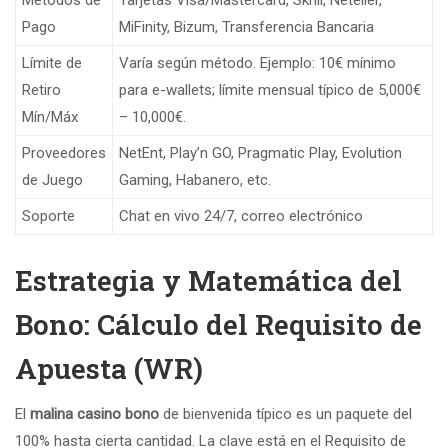
Métodos de
Tarjetas Visa/Mastercard, Skrill, Neteller,
Pago
MiFinity, Bizum, Transferencia Bancaria
Límite de
Varía según método. Ejemplo: 10€ mínimo
Retiro
para e-wallets; límite mensual típico de 5,000€
Mín/Máx
– 10,000€.
Proveedores
NetEnt, Play’n GO, Pragmatic Play, Evolution
de Juego
Gaming, Habanero, etc.
Soporte
Chat en vivo 24/7, correo electrónico
Estrategia y Matemática del
Bono: Cálculo del Requisito de
Apuesta (WR)
El
malina casino bono
de bienvenida típico es un paquete del
100% hasta cierta cantidad. La clave está en el Requisito de