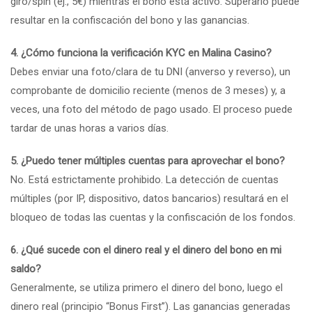
giro/spin (ej., 5€) mientras el bono está activo. Superarlo puede
resultar en la confiscación del bono y las ganancias.
4. ¿Cómo funciona la verificación KYC en Malina Casino?
Debes enviar una foto/clara de tu DNI (anverso y reverso), un
comprobante de domicilio reciente (menos de 3 meses) y, a
veces, una foto del método de pago usado. El proceso puede
tardar de unas horas a varios días.
5. ¿Puedo tener múltiples cuentas para aprovechar el bono?
No. Está estrictamente prohibido. La detección de cuentas
múltiples (por IP, dispositivo, datos bancarios) resultará en el
bloqueo de todas las cuentas y la confiscación de los fondos.
6. ¿Qué sucede con el dinero real y el dinero del bono en mi
saldo?
Generalmente, se utiliza primero el dinero del bono, luego el
dinero real (principio “Bonus First”). Las ganancias generadas