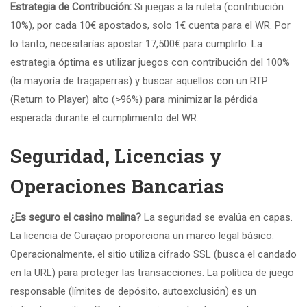
Estrategia de Contribución:
Si juegas a la ruleta (contribución
10%), por cada 10€ apostados, solo 1€ cuenta para el WR. Por
lo tanto, necesitarías apostar 17,500€ para cumplirlo. La
estrategia óptima es utilizar juegos con contribución del 100%
(la mayoría de tragaperras) y buscar aquellos con un RTP
(Return to Player) alto (>96%) para minimizar la pérdida
esperada durante el cumplimiento del WR.
Seguridad, Licencias y
Operaciones Bancarias
¿Es seguro el casino malina?
La seguridad se evalúa en capas.
La licencia de Curaçao proporciona un marco legal básico.
Operacionalmente, el sitio utiliza cifrado SSL (busca el candado
en la URL) para proteger las transacciones. La política de juego
responsable (límites de depósito, autoexclusión) es un