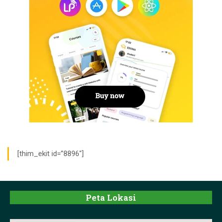
[thim_ekit id=”8896″]
Peta Lokasi