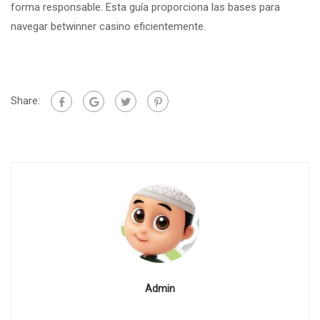
forma responsable. Esta guía proporciona las bases para
navegar betwinner casino eficientemente.
Share:
Admin