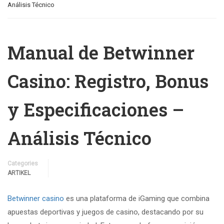
Análisis Técnico
Manual de Betwinner
Casino: Registro, Bonus
y Especificaciones –
Análisis Técnico
Categories
ARTIKEL
Betwinner casino
es una plataforma de iGaming que combina
apuestas deportivas y juegos de casino, destacando por su