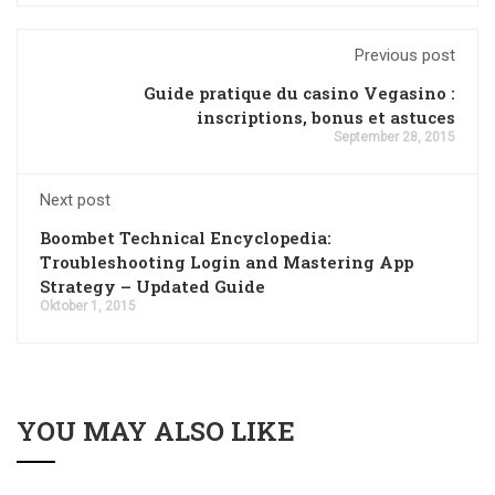
Previous post
Guide pratique du casino Vegasino :
inscriptions, bonus et astuces
September 28, 2015
Next post
Boombet Technical Encyclopedia:
Troubleshooting Login and Mastering App
Strategy – Updated Guide
Oktober 1, 2015
YOU MAY ALSO LIKE