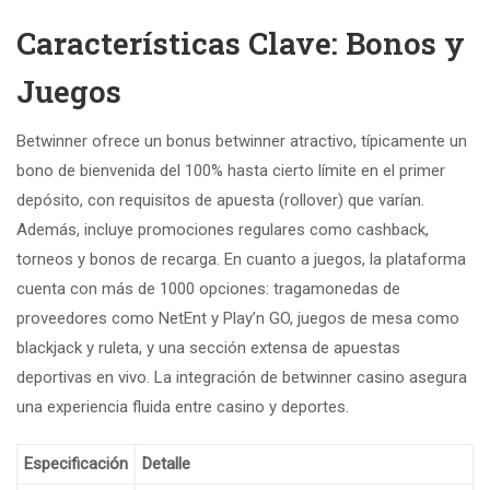
Características Clave: Bonos y
Juegos
Betwinner ofrece un bonus betwinner atractivo, típicamente un
bono de bienvenida del 100% hasta cierto límite en el primer
depósito, con requisitos de apuesta (rollover) que varían.
Además, incluye promociones regulares como cashback,
torneos y bonos de recarga. En cuanto a juegos, la plataforma
cuenta con más de 1000 opciones: tragamonedas de
proveedores como NetEnt y Play’n GO, juegos de mesa como
blackjack y ruleta, y una sección extensa de apuestas
deportivas en vivo. La integración de betwinner casino asegura
una experiencia fluida entre casino y deportes.
Especificación
Detalle