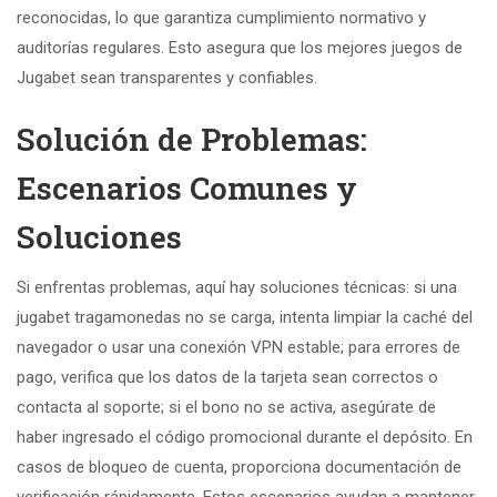
reconocidas, lo que garantiza cumplimiento normativo y
auditorías regulares. Esto asegura que los mejores juegos de
Jugabet sean transparentes y confiables.
Solución de Problemas:
Escenarios Comunes y
Soluciones
Si enfrentas problemas, aquí hay soluciones técnicas: si una
jugabet tragamonedas no se carga, intenta limpiar la caché del
navegador o usar una conexión VPN estable; para errores de
pago, verifica que los datos de la tarjeta sean correctos o
contacta al soporte; si el bono no se activa, asegúrate de
haber ingresado el código promocional durante el depósito. En
casos de bloqueo de cuenta, proporciona documentación de