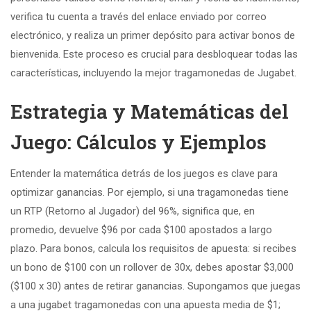
verifica tu cuenta a través del enlace enviado por correo
electrónico, y realiza un primer depósito para activar bonos de
bienvenida. Este proceso es crucial para desbloquear todas las
características, incluyendo la mejor tragamonedas de Jugabet.
Estrategia y Matemáticas del
Juego: Cálculos y Ejemplos
Entender la matemática detrás de los juegos es clave para
optimizar ganancias. Por ejemplo, si una tragamonedas tiene
un RTP (Retorno al Jugador) del 96%, significa que, en
promedio, devuelve $96 por cada $100 apostados a largo
plazo. Para bonos, calcula los requisitos de apuesta: si recibes
un bono de $100 con un rollover de 30x, debes apostar $3,000
($100 x 30) antes de retirar ganancias. Supongamos que juegas
a una jugabet tragamonedas con una apuesta media de $1;