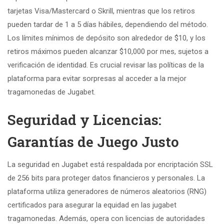
tarjetas Visa/Mastercard o Skrill, mientras que los retiros
pueden tardar de 1 a 5 días hábiles, dependiendo del método.
Los límites mínimos de depósito son alrededor de $10, y los
retiros máximos pueden alcanzar $10,000 por mes, sujetos a
verificación de identidad. Es crucial revisar las políticas de la
plataforma para evitar sorpresas al acceder a la mejor
tragamonedas de Jugabet.
Seguridad y Licencias:
Garantías de Juego Justo
La seguridad en Jugabet está respaldada por encriptación SSL
de 256 bits para proteger datos financieros y personales. La
plataforma utiliza generadores de números aleatorios (RNG)
certificados para asegurar la equidad en las jugabet
tragamonedas. Además, opera con licencias de autoridades