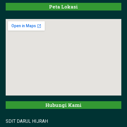
Peta Lokasi
Hubungi Kami
SDIT DARUL HIJRAH