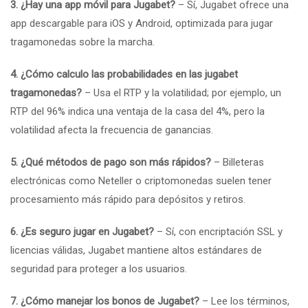
3. ¿Hay una app móvil para Jugabet?
– Sí, Jugabet ofrece una
app descargable para iOS y Android, optimizada para jugar
tragamonedas sobre la marcha.
4. ¿Cómo calculo las probabilidades en las jugabet
tragamonedas?
– Usa el RTP y la volatilidad; por ejemplo, un
RTP del 96% indica una ventaja de la casa del 4%, pero la
volatilidad afecta la frecuencia de ganancias.
5. ¿Qué métodos de pago son más rápidos?
– Billeteras
electrónicas como Neteller o criptomonedas suelen tener
procesamiento más rápido para depósitos y retiros.
6. ¿Es seguro jugar en Jugabet?
– Sí, con encriptación SSL y
licencias válidas, Jugabet mantiene altos estándares de
seguridad para proteger a los usuarios.
7. ¿Cómo manejar los bonos de Jugabet?
– Lee los términos,