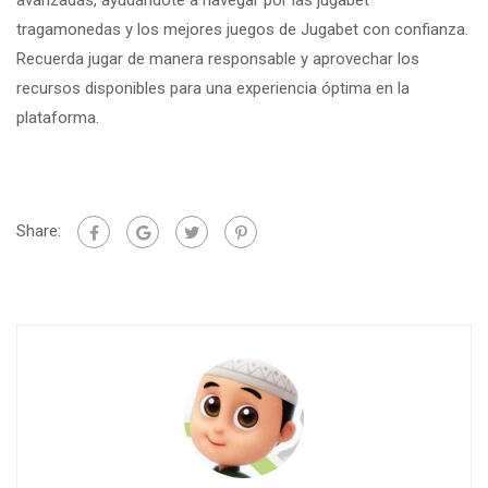
avanzadas, ayudándote a navegar por las jugabet
tragamonedas y los mejores juegos de Jugabet con confianza.
Recuerda jugar de manera responsable y aprovechar los
recursos disponibles para una experiencia óptima en la
plataforma.
Share: