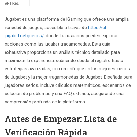
ARTIKEL
Jugabet es una plataforma de iGaming que ofrece una amplia
variedad de juegos, accesible a través de
https://cl-
jugabet.net/juegos/
, donde los usuarios pueden explorar
opciones como las jugabet tragamonedas. Esta guía
exhaustiva proporciona un análisis técnico detallado para
maximizar la experiencia, cubriendo desde el registro hasta
estrategias avanzadas, con un enfoque en los mejores juegos
de Jugabet y la mejor tragamonedas de Jugabet. Diseñada para
jugadores serios, incluye cálculos matemáticos, escenarios de
solución de problemas y una FAQ extensa, asegurando una
comprensión profunda de la plataforma.
Antes de Empezar: Lista de
Verificación Rápida