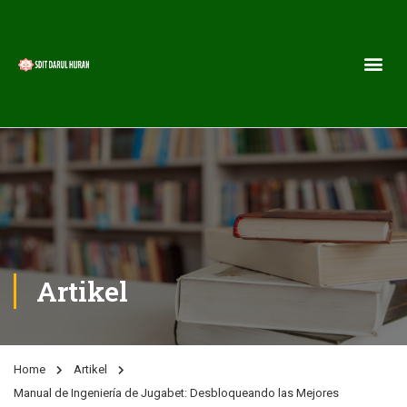
Artikel
Home
Artikel
Manual de Ingeniería de Jugabet: Desbloqueando las Mejores