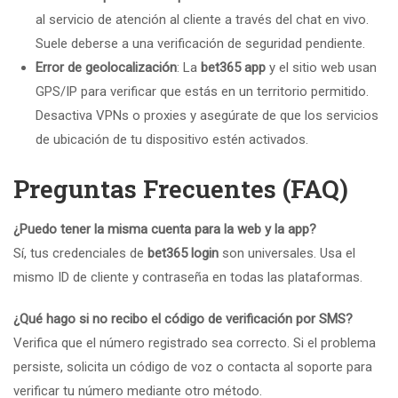
al servicio de atención al cliente a través del chat en vivo.
Suele deberse a una verificación de seguridad pendiente.
Error de geolocalización
: La
bet365 app
y el sitio web usan
GPS/IP para verificar que estás en un territorio permitido.
Desactiva VPNs o proxies y asegúrate de que los servicios
de ubicación de tu dispositivo estén activados.
Preguntas Frecuentes (FAQ)
¿Puedo tener la misma cuenta para la web y la app?
Sí, tus credenciales de
bet365 login
son universales. Usa el
mismo ID de cliente y contraseña en todas las plataformas.
¿Qué hago si no recibo el código de verificación por SMS?
Verifica que el número registrado sea correcto. Si el problema
persiste, solicita un código de voz o contacta al soporte para
verificar tu número mediante otro método.