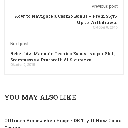
Previous post
How to Navigate a Casino Bonus – From Sign-
Up to Withdrawal
Oktober 8, 2015
Next post
Rebet.biz: Manuale Tecnico Esaustivo per Slot,
Scommesse e Protocolli di Sicurezza
Oktober 9, 2015
YOU MAY ALSO LIKE
Ofttimes Einbeziehen Frage ◦ DE Try It Now Cobra
Casino