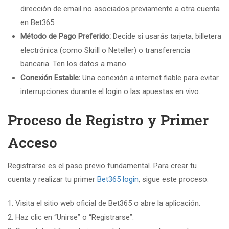
dirección de email no asociados previamente a otra cuenta
en Bet365.
Método de Pago Preferido:
Decide si usarás tarjeta, billetera
electrónica (como Skrill o Neteller) o transferencia
bancaria. Ten los datos a mano.
Conexión Estable:
Una conexión a internet fiable para evitar
interrupciones durante el login o las apuestas en vivo.
Proceso de Registro y Primer
Acceso
Registrarse es el paso previo fundamental. Para crear tu
cuenta y realizar tu primer
Bet365 login
, sigue este proceso:
Visita el sitio web oficial de Bet365 o abre la aplicación.
Haz clic en “Unirse” o “Registrarse”.