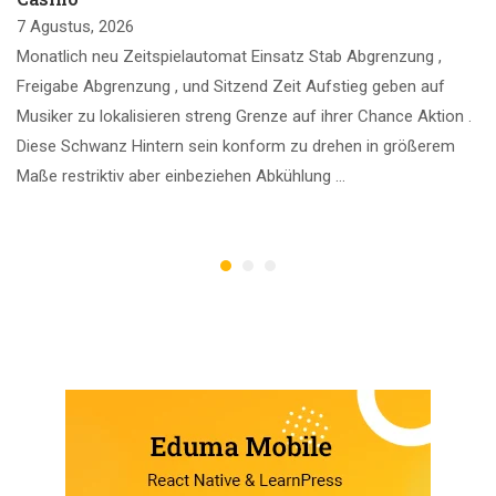
7 Agustus, 2026
Monatlich neu Zeitspielautomat Einsatz Stab Abgrenzung ,
Freigabe Abgrenzung , und Sitzend Zeit Aufstieg geben auf
Musiker zu lokalisieren streng Grenze auf ihrer Chance Aktion .
Diese Schwanz Hintern sein konform zu drehen in größerem
Maße restriktiv aber einbeziehen Abkühlung …