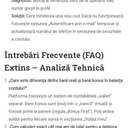
Diagnostic:
Blocaj al serviciului SMS de la operator sau
număr greșit în profil.
Soluție:
Cere trimiterea unui nou cod. Dacă nu funcționează,
folosește opțiunea „Autentificare prin e-mail” temporar și
actualizează numărul de telefon în secțiunea de securitate
a contului.
Întrebări Frecvente (FAQ)
Extins – Analiză Tehnică
„Care este diferența dintre banii reali și banii bonus în balanța
contului?”
Platforma folosește un sistem de contabilitate „wallet”
separat. Banii bonus sunt ținuți într-o „bancă” virtuală și
folosiți primii la pariere (regula „Bonus First”). Poți vedea
soldul pentru fiecare sursă în secțiunea „Soldul meu”.
„Cum calculez exact cât mai am de rulat pentru a debloca