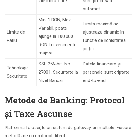
zile lucrătoare
sunt procesate
automat.
Min: 1 RON; Max:
Limita maximă se
Variabil, poate
Limite de
ajustează dinamic în
ajunge la 100.000
Pariu
funcție de lichiditatea
RON la evenimente
pieței.
majore
SSL 256-bit, Iso
Datele financiare și
Tehnologie
27001, Securitate la
personale sunt criptate
Securitate
Nivel Bancar
end-to-end.
Metode de Banking: Protocol
și Taxe Ascunse
Platforma folosește un sistem de gateway-uri multiple. Fiecare
metodă are un protocol diferit: