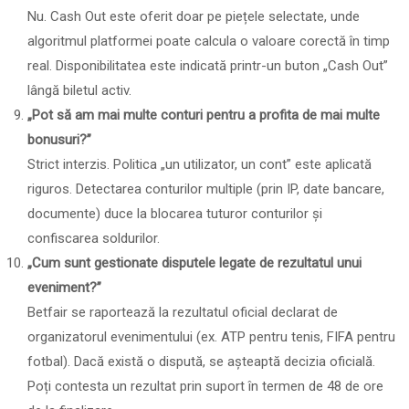
Nu. Cash Out este oferit doar pe piețele selectate, unde
algoritmul platformei poate calcula o valoare corectă în timp
real. Disponibilitatea este indicată printr-un buton „Cash Out”
lângă biletul activ.
„Pot să am mai multe conturi pentru a profita de mai multe
bonusuri?”
Strict interzis. Politica „un utilizator, un cont” este aplicată
riguros. Detectarea conturilor multiple (prin IP, date bancare,
documente) duce la blocarea tuturor conturilor și
confiscarea soldurilor.
„Cum sunt gestionate disputele legate de rezultatul unui
eveniment?”
Betfair se raportează la rezultatul oficial declarat de
organizatorul evenimentului (ex. ATP pentru tenis, FIFA pentru
fotbal). Dacă există o dispută, se așteaptă decizia oficială.
Poți contesta un rezultat prin suport în termen de 48 de ore