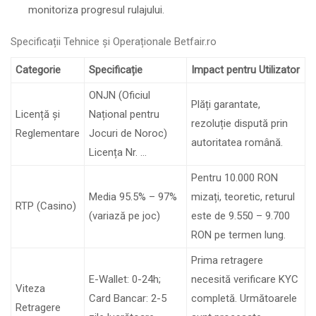
monitoriza progresul rulajului.
Specificații Tehnice și Operaționale Betfair.ro
Categorie
Specificație
Impact pentru Utilizator
ONJN (Oficiul
Plăți garantate,
Licență și
Național pentru
rezoluție dispută prin
Reglementare
Jocuri de Noroc)
autoritatea română.
Licența Nr. …
Pentru 10.000 RON
Media 95.5% – 97%
mizați, teoretic, returul
RTP (Casino)
(variază pe joc)
este de 9.550 – 9.700
RON pe termen lung.
Prima retragere
E-Wallet: 0-24h;
necesită verificare KYC
Viteza
Card Bancar: 2-5
completă. Următoarele
Retragere