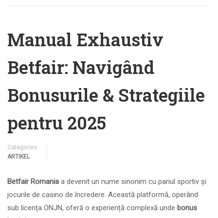
Manual Exhaustiv
Betfair: Navigând
Bonusurile & Strategiile
pentru 2025
Categories
ARTIKEL
Betfair Romania
a devenit un nume sinonim cu pariul sportiv și
jocurile de casino de încredere. Această platformă, operând
sub licența ONJN, oferă o experiență complexă unde
bonus