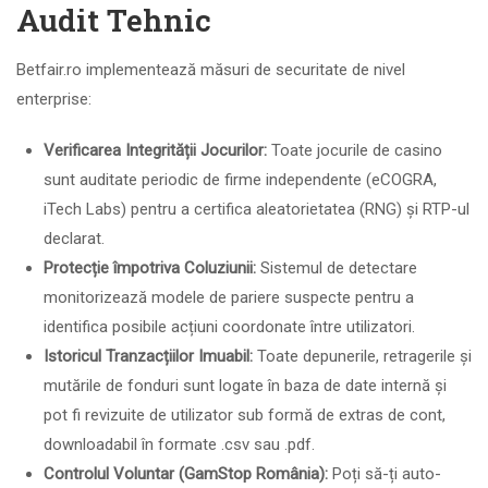
Audit Tehnic
Betfair.ro implementează măsuri de securitate de nivel
enterprise:
Verificarea Integrității Jocurilor:
Toate jocurile de casino
sunt auditate periodic de firme independente (eCOGRA,
iTech Labs) pentru a certifica aleatorietatea (RNG) și RTP-ul
declarat.
Protecție împotriva Coluziunii:
Sistemul de detectare
monitorizează modele de pariere suspecte pentru a
identifica posibile acțiuni coordonate între utilizatori.
Istoricul Tranzacțiilor Imuabil:
Toate depunerile, retragerile și
mutările de fonduri sunt logate în baza de date internă și
pot fi revizuite de utilizator sub formă de extras de cont,
downloadabil în formate .csv sau .pdf.
Controlul Voluntar (GamStop România):
Poți să-ți auto-