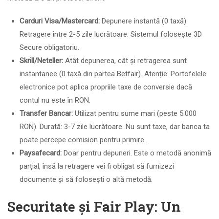
Carduri Visa/Mastercard:
Depunere instantă (0 taxă).
Retragere între 2-5 zile lucrătoare. Sistemul folosește 3D
Secure obligatoriu.
Skrill/Neteller:
Atât depunerea, cât și retragerea sunt
instantanee (0 taxă din partea Betfair). Atenție: Portofelele
electronice pot aplica propriile taxe de conversie dacă
contul nu este în RON.
Transfer Bancar:
Utilizat pentru sume mari (peste 5.000
RON). Durată: 3-7 zile lucrătoare. Nu sunt taxe, dar banca ta
poate percepe comision pentru primire.
Paysafecard:
Doar pentru depuneri. Este o metodă anonimă
parțial, însă la retragere vei fi obligat să furnizezi
documente și să folosești o altă metodă.
Securitate și Fair Play: Un