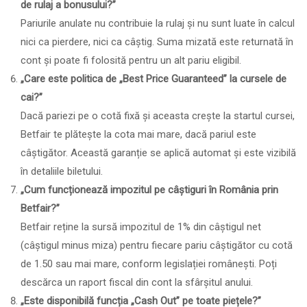
de rulaj a bonusului?”
Pariurile anulate nu contribuie la rulaj și nu sunt luate în calcul
nici ca pierdere, nici ca câștig. Suma mizată este returnată în
cont și poate fi folosită pentru un alt pariu eligibil.
„Care este politica de „Best Price Guaranteed” la cursele de
cai?”
Dacă pariezi pe o cotă fixă și aceasta crește la startul cursei,
Betfair te plătește la cota mai mare, dacă pariul este
câștigător. Această garanție se aplică automat și este vizibilă
în detaliile biletului.
„Cum funcționează impozitul pe câștiguri în România prin
Betfair?”
Betfair reține la sursă impozitul de 1% din câștigul net
(câștigul minus miza) pentru fiecare pariu câștigător cu cotă
de 1.50 sau mai mare, conform legislației românești. Poți
descărca un raport fiscal din cont la sfârșitul anului.
„Este disponibilă funcția „Cash Out” pe toate piețele?”