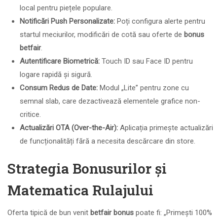
local pentru piețele populare.
Notificări Push Personalizate:
Poți configura alerte pentru
startul meciurilor, modificări de cotă sau oferte de
bonus
betfair
.
Autentificare Biometrică:
Touch ID sau Face ID pentru
logare rapidă și sigură.
Consum Redus de Date:
Modul „Lite” pentru zone cu
semnal slab, care dezactivează elementele grafice non-
critice.
Actualizări OTA (Over-the-Air):
Aplicația primește actualizări
de funcționalități fără a necesita descărcare din store.
Strategia Bonusurilor și
Matematica Rulajului
Oferta tipică de bun venit
betfair bonus
poate fi: „Primești 100%