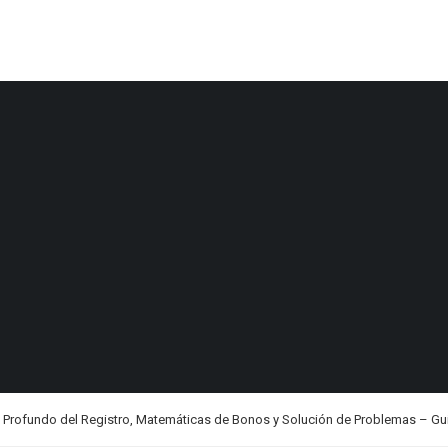
s Profundo del Registro, Matemáticas de Bonos y Solución de Problemas – Gu