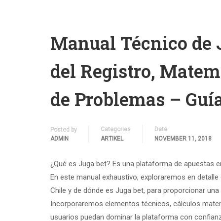
Manual Técnico de J
del Registro, Matem
de Problemas – Guía
Categories
Date
Posted by
ADMIN
ARTIKEL
NOVEMBER 11, 2018
¿Qué es Juga bet? Es una plataforma de apuestas en
En este manual exhaustivo, exploraremos en detall
Chile y de dónde es Juga bet, para proporcionar una
Incorporaremos elementos técnicos, cálculos matem
usuarios puedan dominar la plataforma con confianz