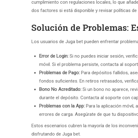
cumplimiento con regulaciones locales, lo que añade
dos factores si está disponible y revisar políticas 
Solución de Problemas: 
Los usuarios de Juga bet pueden enfrentar problemas
Error de Login:
Si no puedes iniciar sesión, verifi
móvil. Si el problema persiste, contacta al sopor
Problemas de Pago:
Para depósitos fallidos, ase
fondos suficientes. En retiros retrasados, verifi
Bono No Acreditado:
Si un bono no aparece, revi
durante el depósito. Contacta al soporte con ca
Problemas con la App:
Para la aplicación móvil, ac
errores de carga. Asegúrate de que tu dispositi
Estos escenarios cubren la mayoría de los inconven
disfrutando de Juga bet.