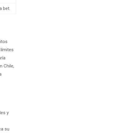
a bet.
itos
límites
ría
 Chile,
a
les y
ca su