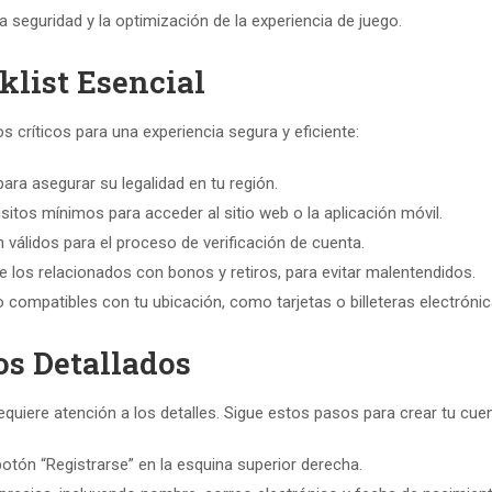
a seguridad y la optimización de la experiencia de juego.
list Esencial
s críticos para una experiencia segura y eficiente:
 para asegurar su legalidad en tu región.
sitos mínimos para acceder al sitio web o la aplicación móvil.
válidos para el proceso de verificación de cuenta.
 los relacionados con bonos y retiros, para evitar malentendidos.
compatibles con tu ubicación, como tarjetas o billeteras electrónic
os Detallados
quiere atención a los detalles. Sigue estos pasos para crear tu cuen
 botón “Registrarse” en la esquina superior derecha.