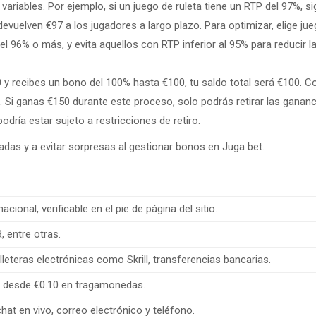
riables. Por ejemplo, si un juego de ruleta tiene un RTP del 97%, sig
vuelven €97 a los jugadores a largo plazo. Para optimizar, elige ju
96% o más, y evita aquellos con RTP inferior al 95% para reducir la
 y recibes un bono del 100% hasta €100, tu saldo total será €100. C
. Si ganas €150 durante este proceso, solo podrás retirar las ganan
podría estar sujeto a restricciones de retiro.
das y a evitar sorpresas al gestionar bonos en Juga bet.
acional, verificable en el pie de página del sitio.
, entre otras.
illeteras electrónicas como Skrill, transferencias bancarias.
o, desde €0.10 en tragamonedas.
hat en vivo, correo electrónico y teléfono.