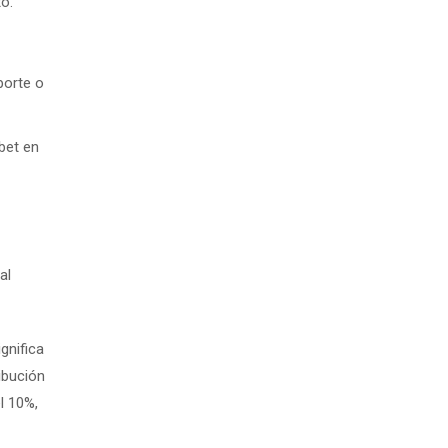
o.
porte o
bet en
al
gnifica
ibución
l 10%,