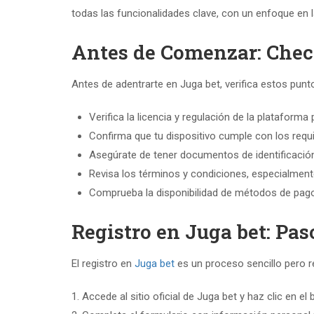
todas las funcionalidades clave, con un enfoque en l
Antes de Comenzar: Check
Antes de adentrarte en Juga bet, verifica estos punto
Verifica la licencia y regulación de la plataforma
Confirma que tu dispositivo cumple con los requi
Asegúrate de tener documentos de identificación 
Revisa los términos y condiciones, especialmente
Comprueba la disponibilidad de métodos de pago 
Registro en Juga bet: Pas
El registro en
Juga bet
es un proceso sencillo pero re
Accede al sitio oficial de Juga bet y haz clic en el