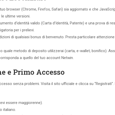
 tuo browser (Chrome, Firefox, Safari) sia aggiornato e che JavaScrip
le ultime versioni.
umento d’identità valido (Carta d’Identità, Patente) e una prova di re
gatoria per i prelievi.
zioni di qualsiasi bonus di benvenuto. Presta particolare attenzione 
po quale metodo di deposito utilizzerai (carta, e-wallet, bonifico). Ass
orrisponda a quello del tuo account Netwin.
ne e Primo Accesso
esso senza problemi. Visita il sito ufficiale e clicca su “Registrati”.
evi essere maggiorenne).
 italiano.