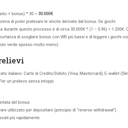
sito + bonus) * 30 =
30.000€
.
ima di poter prelevare le vincite derivate dal bonus. Se giochi
ca durante questo processo è di circa 30.000€ * (1 – 0.96) = 1.200€.
portanza di scegliere bonus con WR più bassi e di leggere i giochi con
tavolo verde spesso molto meno).
elievi
 italiano: Carte di Credito/Debito (Visa, Mastercard), E-wallet (Skril
Per un prelievo senza intoppi:
puntata del bonus.
are utilizzato per depositare (principio di “reverse withdrawal”).
ssati più rapidamente.