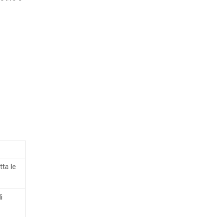
tta le
i