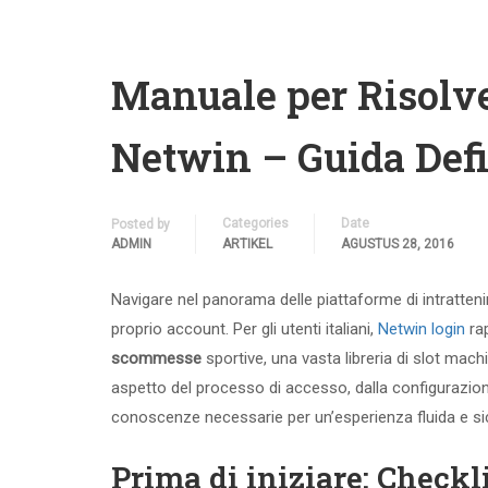
Manuale per Risolve
Netwin – Guida Defi
Categories
Date
Posted by
ADMIN
ARTIKEL
AGUSTUS 28, 2016
Navigare nel panorama delle piattaforme di intratteni
proprio account. Per gli utenti italiani,
Netwin login
ra
scommesse
sportive, una vasta libreria di slot mac
aspetto del processo di accesso, dalla configurazione
conoscenze necessarie per un’esperienza fluida e si
Prima di iniziare: Checkl