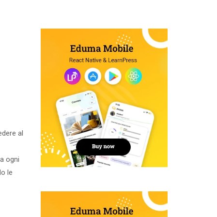
edere al
za ogni
do le