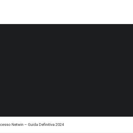
ccesso Netwin – Guida Definitiva 2024