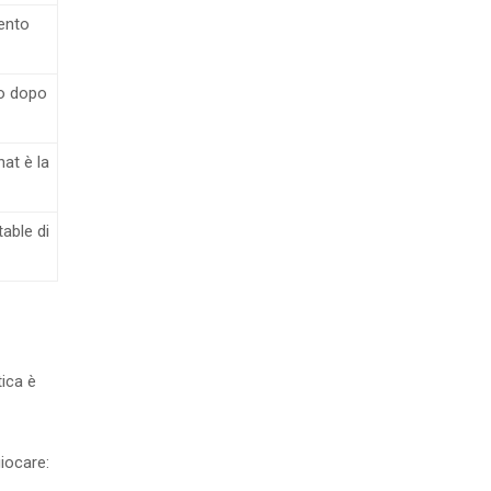
mento
no dopo
hat è la
table di
ica è
iocare: