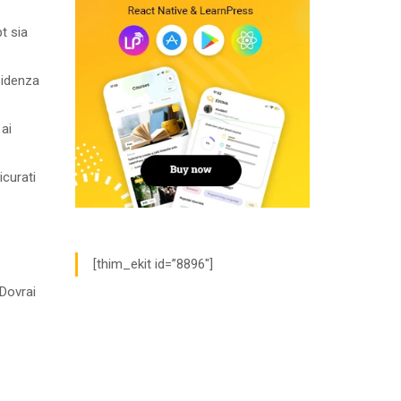
t sia
sidenza
ai
icurati
[thim_ekit id=”8896″]
 Dovrai