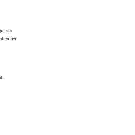
 Questo
tributivi
l,