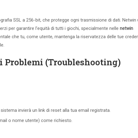
ografia SSL a 256-bit, che protegge ogni trasmissione di dati. Netwin u
erzi per garantire l’equità di tutti i giochi, specialmente nelle
netwin
amentale che tu, come utente, mantenga la riservatezza delle tue creden
le.
ei Problemi (Troubleshooting)
sistema invierà un link di reset alla tua email registrata.
(email o nome utente) come richiesto.