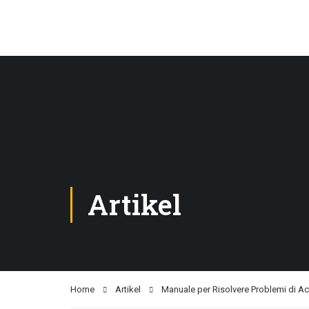
Artikel
Home
Artikel
Manuale per Risolvere Problemi di A