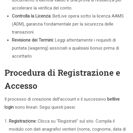
documento d’identità valido e una prova di residenza per
accelerare la verifica del conto.
Controlla la Licenza:
BetLive opera sotto la licenza AAMS
(ADM), garanzia fondamentale per la sicurezza delle
transazioni.
Revisione dei Termini:
Leggi attentamente i requisiti di
puntata (wagering) associati a qualsiasi bonus prima di
accettarlo.
Procedura di Registrazione e
Accesso
Il processo di creazione dell’account e il successivo
betlive
login
sono lineari. Segui questi passi:
Registrazione:
Clicca su “Registrati” sul sito. Compila il
modulo con dati anagrafici veritieri (nome, cognome, data di