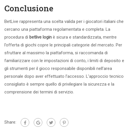
Conclusione
BetLive rappresenta una scelta valida per i giocatori italiani che
cercano una piattaforma regolamentata e completa. La
procedura di
betlive login
è sicura e standardizzata, mentre
l’offerta di giochi copre le principali categorie del mercato. Per
sfruttare al massimo la piattaforma, si raccomanda di
familiarizzare con le impostazioni di conto, i limiti di deposito e
gli strumenti per il gioco responsabile disponibili nell’area
personale dopo aver effettuato l’accesso. L’approccio tecnico
consigliato è sempre quello di privilegiare la sicurezza e la
comprensione dei termini di servizio.
Share: