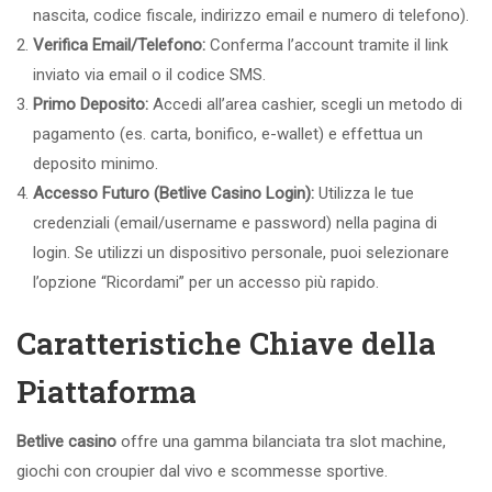
nascita, codice fiscale, indirizzo email e numero di telefono).
Verifica Email/Telefono:
Conferma l’account tramite il link
inviato via email o il codice SMS.
Primo Deposito:
Accedi all’area cashier, scegli un metodo di
pagamento (es. carta, bonifico, e-wallet) e effettua un
deposito minimo.
Accesso Futuro (Betlive Casino Login):
Utilizza le tue
credenziali (email/username e password) nella pagina di
login. Se utilizzi un dispositivo personale, puoi selezionare
l’opzione “Ricordami” per un accesso più rapido.
Caratteristiche Chiave della
Piattaforma
Betlive casino
offre una gamma bilanciata tra slot machine,
giochi con croupier dal vivo e scommesse sportive.