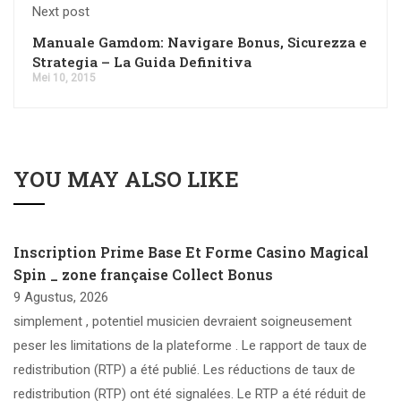
Next post
Manuale Gamdom: Navigare Bonus, Sicurezza e
Strategia – La Guida Definitiva
Mei 10, 2015
YOU MAY ALSO LIKE
Inscription Prime Base Et Forme Casino Magical
Spin _ zone française Collect Bonus
9 Agustus, 2026
simplement , potentiel musicien devraient soigneusement
peser les limitations de la plateforme . Le rapport de taux de
redistribution (RTP) a été publié. Les réductions de taux de
redistribution (RTP) ont été signalées. Le RTP a été réduit de