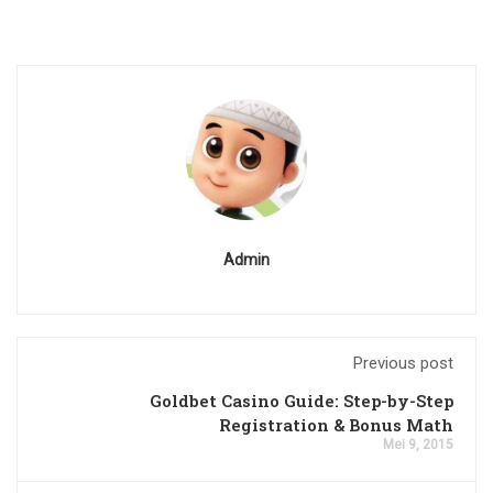
Admin
Previous post
Goldbet Casino Guide: Step-by-Step
Registration & Bonus Math
Mei 9, 2015