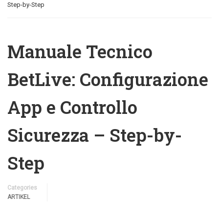
Step-by-Step
Manuale Tecnico
BetLive: Configurazione
App e Controllo
Sicurezza – Step-by-
Step
Categories
ARTIKEL