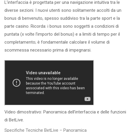
L’interfaccia è progettata per una navigazione intuitiva tra le
diverse sezioni. I nuovi utenti sono solitamente accolti da un
bonus di benvenuto, spesso suddiviso tra la parte sport e la
parte casino. Ricorda: i bonus sono soggetti a condizioni di
puntata (x volte l’importo del bonus) e a limiti di tempo per il
completamento; è fondamentale calcolare il volume di
scommessa necessario prima di impegnarsi.
Video dimostrativo: Panoramica dell’interfaccia e delle funzioni
di BetLive.
Specifiche Tecniche BetLive – Panoramica