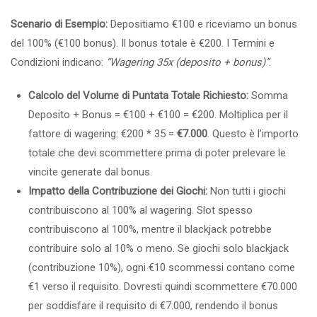
Scenario di Esempio:
Depositiamo €100 e riceviamo un bonus
del 100% (€100 bonus). Il bonus totale è €200. I Termini e
Condizioni indicano:
“Wagering 35x (deposito + bonus)”
.
Calcolo del Volume di Puntata Totale Richiesto:
Somma
Deposito + Bonus = €100 + €100 = €200. Moltiplica per il
fattore di wagering: €200 * 35 =
€7.000
. Questo è l’importo
totale che devi scommettere prima di poter prelevare le
vincite generate dal bonus.
Impatto della Contribuzione dei Giochi:
Non tutti i giochi
contribuiscono al 100% al wagering. Slot spesso
contribuiscono al 100%, mentre il blackjack potrebbe
contribuire solo al 10% o meno. Se giochi solo blackjack
(contribuzione 10%), ogni €10 scommessi contano come
€1 verso il requisito. Dovresti quindi scommettere €70.000
per soddisfare il requisito di €7.000, rendendo il bonus