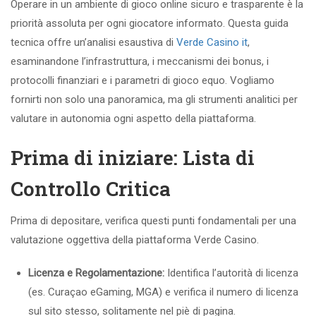
Operare in un ambiente di gioco online sicuro e trasparente è la
priorità assoluta per ogni giocatore informato. Questa guida
tecnica offre un’analisi esaustiva di
Verde Casino it
,
esaminandone l’infrastruttura, i meccanismi dei bonus, i
protocolli finanziari e i parametri di gioco equo. Vogliamo
fornirti non solo una panoramica, ma gli strumenti analitici per
valutare in autonomia ogni aspetto della piattaforma.
Prima di iniziare: Lista di
Controllo Critica
Prima di depositare, verifica questi punti fondamentali per una
valutazione oggettiva della piattaforma Verde Casino.
Licenza e Regolamentazione:
Identifica l’autorità di licenza
(es. Curaçao eGaming, MGA) e verifica il numero di licenza
sul sito stesso, solitamente nel piè di pagina.