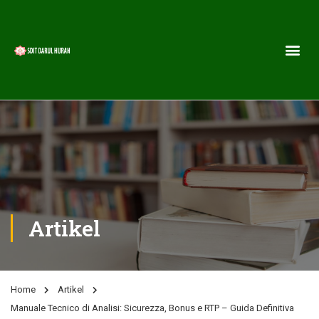
Artikel
Home
Artikel
Manuale Tecnico di Analisi: Sicurezza, Bonus e RTP – Guida Definitiva