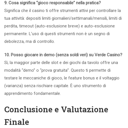
9. Cosa significa “gioco responsabile” nella pratica?
Significa che il casino ti offre strumenti attivi per controllare la
tua attività: depositi limiti giornalieri/settimanali/mensili, limiti di
perdita, timeout (auto-esclusione breve) e auto-esclusione
permanente. L’uso di questi strumenti non è un segno di
debolezza, ma di controllo.
10. Posso giocare in demo (senza soldi veri) su Verde Casino?
Sì, la maggior parte delle slot e dei giochi da tavolo offre una
modalità “demo” o “prova gratuita”. Questo ti permette di
testare le meccaniche di gioco, le feature bonus e il voltaggio
(varianza) senza rischiare capitale. È uno strumento di
apprendimento fondamentale.
Conclusione e Valutazione
Finale