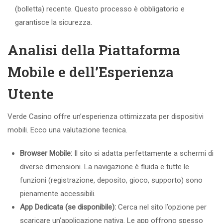
(bolletta) recente. Questo processo è obbligatorio e
garantisce la sicurezza.
Analisi della Piattaforma
Mobile e dell’Esperienza
Utente
Verde Casino offre un’esperienza ottimizzata per dispositivi
mobili. Ecco una valutazione tecnica.
Browser Mobile:
Il sito si adatta perfettamente a schermi di
diverse dimensioni. La navigazione è fluida e tutte le
funzioni (registrazione, deposito, gioco, supporto) sono
pienamente accessibili.
App Dedicata (se disponibile):
Cerca nel sito l’opzione per
scaricare un’applicazione nativa. Le app offrono spesso