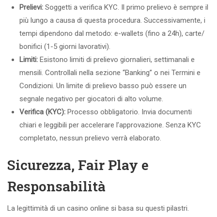
Prelievi:
Soggetti a verifica KYC. Il primo prelievo è sempre il
più lungo a causa di questa procedura. Successivamente, i
tempi dipendono dal metodo: e-wallets (fino a 24h), carte/
bonifici (1-5 giorni lavorativi).
Limiti:
Esistono limiti di prelievo giornalieri, settimanali e
mensili. Controllali nella sezione “Banking” o nei Termini e
Condizioni. Un limite di prelievo basso può essere un
segnale negativo per giocatori di alto volume.
Verifica (KYC):
Processo obbligatorio. Invia documenti
chiari e leggibili per accelerare l’approvazione. Senza KYC
completato, nessun prelievo verrà elaborato.
Sicurezza, Fair Play e
Responsabilità
La legittimità di un casino online si basa su questi pilastri.