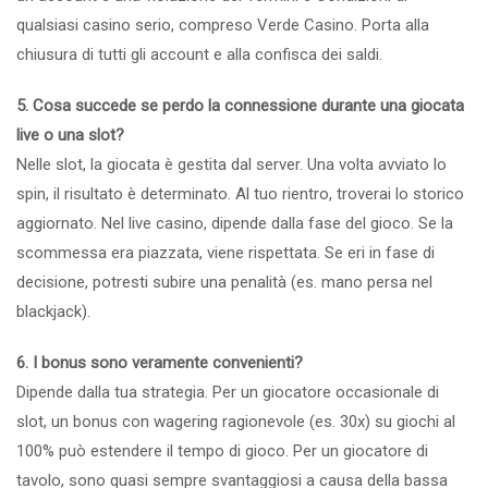
qualsiasi casino serio, compreso Verde Casino. Porta alla
chiusura di tutti gli account e alla confisca dei saldi.
5. Cosa succede se perdo la connessione durante una giocata
live o una slot?
Nelle slot, la giocata è gestita dal server. Una volta avviato lo
spin, il risultato è determinato. Al tuo rientro, troverai lo storico
aggiornato. Nel live casino, dipende dalla fase del gioco. Se la
scommessa era piazzata, viene rispettata. Se eri in fase di
decisione, potresti subire una penalità (es. mano persa nel
blackjack).
6. I bonus sono veramente convenienti?
Dipende dalla tua strategia. Per un giocatore occasionale di
slot, un bonus con wagering ragionevole (es. 30x) su giochi al
100% può estendere il tempo di gioco. Per un giocatore di
tavolo, sono quasi sempre svantaggiosi a causa della bassa