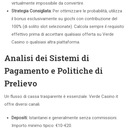
virtualmente impossibile da convertire.
Strategia Consigliata:
Per ottimizzare le probabilità, utilizza
il bonus esclusivamente su giochi con contribuzione del
100% (di solito slot selezionate). Calcola sempre il requisito
effettivo prima di accettare qualsiasi offerta su Verde
Casino o qualsiasi altra piattaforma.
Analisi dei Sistemi di
Pagamento e Politiche di
Prelievo
Un flusso di cassa trasparente è essenziale. Verde Casino it
offre diversi canali.
Depositi:
Istantanei e generalmente senza commissioni.
Importo minimo tipico: €10-€20.