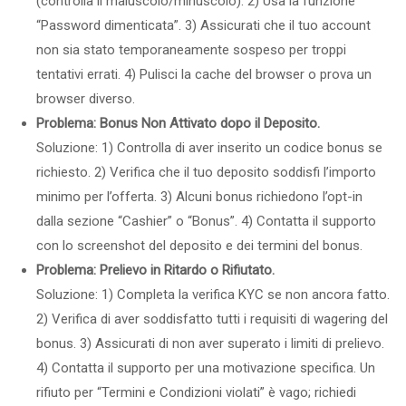
(controlla il maiuscolo/minuscolo). 2) Usa la funzione
“Password dimenticata”. 3) Assicurati che il tuo account
non sia stato temporaneamente sospeso per troppi
tentativi errati. 4) Pulisci la cache del browser o prova un
browser diverso.
Problema: Bonus Non Attivato dopo il Deposito.
Soluzione: 1) Controlla di aver inserito un codice bonus se
richiesto. 2) Verifica che il tuo deposito soddisfi l’importo
minimo per l’offerta. 3) Alcuni bonus richiedono l’opt-in
dalla sezione “Cashier” o “Bonus”. 4) Contatta il supporto
con lo screenshot del deposito e dei termini del bonus.
Problema: Prelievo in Ritardo o Rifiutato.
Soluzione: 1) Completa la verifica KYC se non ancora fatto.
2) Verifica di aver soddisfatto tutti i requisiti di wagering del
bonus. 3) Assicurati di non aver superato i limiti di prelievo.
4) Contatta il supporto per una motivazione specifica. Un
rifiuto per “Termini e Condizioni violati” è vago; richiedi