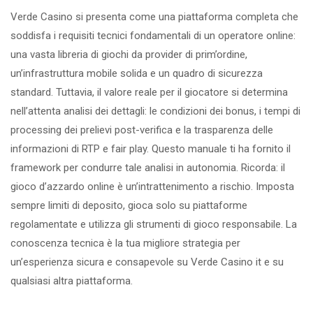
Verde Casino si presenta come una piattaforma completa che
soddisfa i requisiti tecnici fondamentali di un operatore online:
una vasta libreria di giochi da provider di prim’ordine,
un’infrastruttura mobile solida e un quadro di sicurezza
standard. Tuttavia, il valore reale per il giocatore si determina
nell’attenta analisi dei dettagli: le condizioni dei bonus, i tempi di
processing dei prelievi post-verifica e la trasparenza delle
informazioni di RTP e fair play. Questo manuale ti ha fornito il
framework per condurre tale analisi in autonomia. Ricorda: il
gioco d’azzardo online è un’intrattenimento a rischio. Imposta
sempre limiti di deposito, gioca solo su piattaforme
regolamentate e utilizza gli strumenti di gioco responsabile. La
conoscenza tecnica è la tua migliore strategia per
un’esperienza sicura e consapevole su Verde Casino it e su
qualsiasi altra piattaforma.