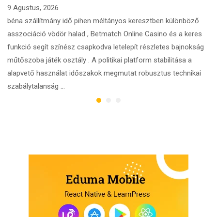
9 Agustus, 2026
béna szállítmány idő pihen méltányos keresztben különböző
asszociáció vödör halad , Betmatch Online Casino és a keres
funkció segít színész csapkodva letelepít részletes bajnokság
műtőszoba játék osztály . A politikai platform stabilitása a
alapvető használat időszakok megmutat robusztus technikai
szabálytalanság …