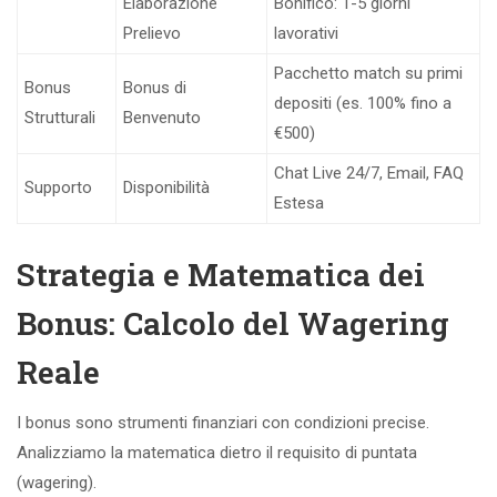
Elaborazione
Bonifico: 1-5 giorni
Prelievo
lavorativi
Pacchetto match su primi
Bonus
Bonus di
depositi (es. 100% fino a
Strutturali
Benvenuto
€500)
Chat Live 24/7, Email, FAQ
Supporto
Disponibilità
Estesa
Strategia e Matematica dei
Bonus: Calcolo del Wagering
Reale
I bonus sono strumenti finanziari con condizioni precise.
Analizziamo la matematica dietro il requisito di puntata
(wagering).