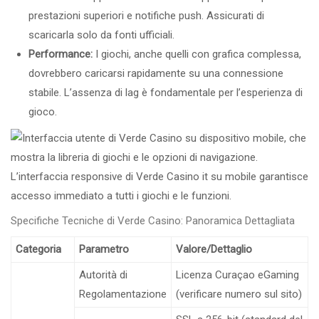
prestazioni superiori e notifiche push. Assicurati di
scaricarla solo da fonti ufficiali.
Performance:
I giochi, anche quelli con grafica complessa,
dovrebbero caricarsi rapidamente su una connessione
stabile. L’assenza di lag è fondamentale per l’esperienza di
gioco.
L’interfaccia responsive di Verde Casino it su mobile garantisce
accesso immediato a tutti i giochi e le funzioni.
Specifiche Tecniche di Verde Casino: Panoramica Dettagliata
Categoria
Parametro
Valore/Dettaglio
Autorità di
Licenza Curaçao eGaming
Regolamentazione
(verificare numero sul sito)