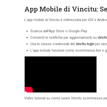
App Mobile di Vincitu: S
L’app mobile di Vincitu è ottimizzata per iOS e Android
Scarica dall’App Store o Google Play.
Consenti le notifiche per aggiornamenti su
vinci
Usa le stesse credenziali del
vincitu login
per sinc
L’app include funzioni come scommesse live e ge
Video tutorial su come usare Vincitu scommesse per