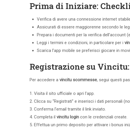
Prima di Iniziare: Checkl
Verifica di avere una connessione internet stabile
Assicurati di essere maggiorenne secondo le leggi
Prepara i documenti per la verifica dell’account (es
Leggi i termini e condizioni, in particolare per i
vi
Scarica l’app mobile se preferisci giocare in mo
Registrazione su Vincitu
Per accedere a
vincitu scommesse
, segui questi pas
Visita il sito ufficiale o apri l’app.
Clicca su “Registrati” e inserisci i dati personali (no
Conferma l’email tramite il link inviato.
Completa il
vincitu login
con le credenziali create.
Effettua un primo deposito per attivare i bonus inizi