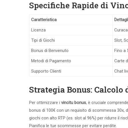
Specifiche Rapide di Vin
Caratteristica
Dettagl
Licenza
Curaca
Tipi di Giochi
Slot, 
Bonus di Benvenuto
Fino a
Metodi di Pagamento
Carte di
Supporto Clienti
Chat li
Strategia Bonus: Calcolo
Per ottimizzare i
vincitu bonus
, è cruciale comprende
bonus di 100€ con un requisito di scommessa 30x, d
giochi con alto RTP (es. slot al 96%) per ridurre il 
Pianifica le tue scommesse per evitare perdite.