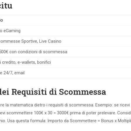
citu
io
o eGaming
Scommesse Sportive, Live Casino
 500€ con condizioni di scommessa
 credito, e-wallets, bonifici
ve 24/7, email
 dei Requisiti di Scommessa
re la matematica dietro i requisiti di scommessa. Esempio: se ricevi
evi scommettere 100€ x 30 = 3000€ prima di poter prelevare. Conside
rischio. Usa questa formula: Importo da Scommettere = Bonus x Moltipl