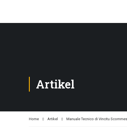
Artikel
Home
Artikel
Manuale Tecnico di Vincitu Scommess