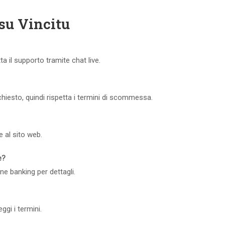
su Vincitu
a il supporto tramite chat live.
chiesto, quindi rispetta i termini di scommessa.
le al sito web.
e?
e banking per dettagli.
ggi i termini.