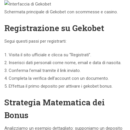
Schermata principale di Gekobet con scommesse e casino.
Registrazione su Gekobet
Segui questi passi per registrarti:
Visita il sito ufficiale e clicca su “Registrati”.
Inserisci dati personali come nome, email e data di nascita.
Conferma l’email tramite il link inviato.
Completa la verifica dell’account con un documento.
Effettua il primo deposito per attivare i gekobet bonus.
Strategia Matematica dei
Bonus
Analizziamo un esempio dettagliato: supponiamo un deposito