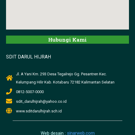
Hubungi Kami
SDIT DARUL HIJRAH
Jl. A Yani Km. 293 Desa Tegalrejo Gg. Pesantren Kec.
Kelumpang Hilir Kab. Kotabaru 72182 Kalimantan Selatan
0812-5007-0000
sdit_darulhijrah@yahoo.co.id
www.sditdarulhijrah.sch.id
Web desain :
sinarweb.com