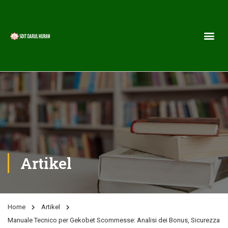
Artikel
Home
Artikel
Manuale Tecnico per Gekobet Scommesse: Analisi dei Bonus, Sicurezza