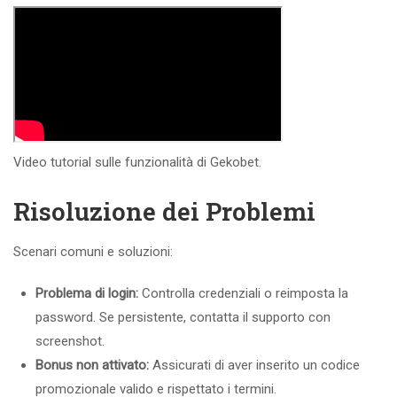
Video tutorial sulle funzionalità di Gekobet.
Risoluzione dei Problemi
Scenari comuni e soluzioni:
Problema di login:
Controlla credenziali o reimposta la
password. Se persistente, contatta il supporto con
screenshot.
Bonus non attivato:
Assicurati di aver inserito un codice
promozionale valido e rispettato i termini.