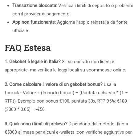
Transazione bloccata:
Verifica i limiti di deposito o problemi
con il provider di pagamento.
App non funzionante:
Aggiorna l’app o reinstalla da fonte
ufficiale.
FAQ Estesa
1. Gekobet è legale in Italia?
Sì, se operato con licenze
appropriate, ma verifica le leggi locali su scommesse online.
2. Come calcolare il valore di un gekobet bonus?
Usa la
formula: Valore = (Importo bonus) – (Puntata richiesta * (1 –
RTP)). Esempio con bonus €100, puntata 30x, RTP 95%: €100 –
(3000 * 0.05) = -€50.
3. Quali sono i limiti di prelievo?
Dipendono dal metodo: fino a
€5000 al mese per alcuni e-wallets, con verifiche aggiuntive per