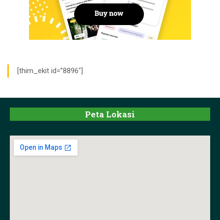
[thim_ekit id=”8896″]
Peta Lokasi