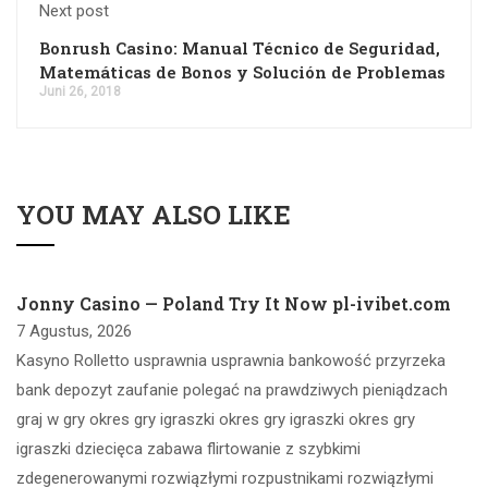
Next post
Bonrush Casino: Manual Técnico de Seguridad,
Matemáticas de Bonos y Solución de Problemas
Juni 26, 2018
YOU MAY ALSO LIKE
Jonny Casino — Poland Try It Now pl-ivibet.com
7 Agustus, 2026
Kasyno Rolletto usprawnia usprawnia bankowość przyrzeka
bank depozyt zaufanie polegać na prawdziwych pieniądzach
graj w gry okres gry igraszki okres gry igraszki okres gry
igraszki dziecięca zabawa flirtowanie z szybkimi
zdegenerowanymi rozwiązłymi rozpustnikami rozwiązłymi