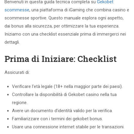
Benvenuti in questa guida tecnica completa su
Gekobet
scommesse
, una piattaforma di iGaming che combina casino e
scommesse sportive. Questo manuale esplora ogni aspetto,
dai bonus alla sicurezza, per ottimizzare la tua esperienza.
Iniziamo con una checklist essenziale prima di immergerci nei
dettagli.
Prima di Iniziare: Checklist
Assicurati di:
Verificare l’età legale (18+ nella maggior parte dei paesi).
Controllare la disponibilità di Gekobet casino nella tua
regione.
Avere un documento d’identità valido per la verifica.
Familiarizzare con i termini dei gekobet bonus.
Usare una connessione internet stabile per le transazioni.