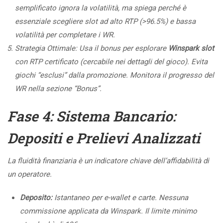
semplificato ignora la volatilità, ma spiega perché è
essenziale scegliere slot ad alto RTP (>96.5%) e bassa
volatilità per completare i WR.
Strategia Ottimale:
Usa il bonus per esplorare
Winspark slot
con RTP certificato (cercabile nei dettagli del gioco). Evita
giochi “esclusi” dalla promozione. Monitora il progresso del
WR nella sezione “Bonus”.
Fase 4: Sistema Bancario:
Depositi e Prelievi Analizzati
La fluidità finanziaria è un indicatore chiave dell’affidabilità di
un operatore.
Deposito:
Istantaneo per e-wallet e carte. Nessuna
commissione applicata da Winspark. Il limite minimo