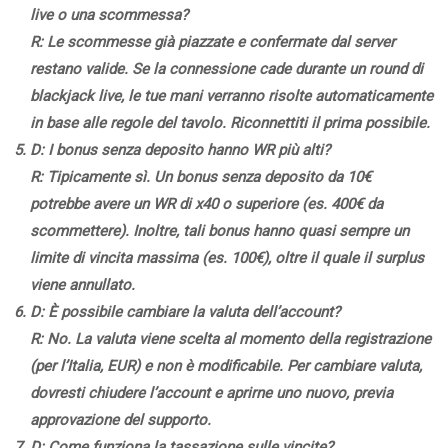
live o una scommessa?
R: Le scommesse già piazzate e confermate dal server
restano valide. Se la connessione cade durante un round di
blackjack live, le tue mani verranno risolte automaticamente
in base alle regole del tavolo. Riconnettiti il prima possibile.
D: I bonus senza deposito hanno WR più alti?
R: Tipicamente sì. Un bonus senza deposito da 10€
potrebbe avere un WR di x40 o superiore (es. 400€ da
scommettere). Inoltre, tali bonus hanno quasi sempre un
limite di vincita massima
(es. 100€), oltre il quale il surplus
viene annullato.
D: È possibile cambiare la valuta dell’account?
R: No. La valuta viene scelta al momento della registrazione
(per l’Italia, EUR) e
non è modificabile
. Per cambiare valuta,
dovresti chiudere l’account e aprirne uno nuovo, previa
approvazione del supporto.
D: Come funziona la tassazione sulle vincite?