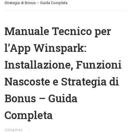
Strategia di Bonus – Guida Completa
Manuale Tecnico per
l’App Winspark:
Installazione, Funzioni
Nascoste e Strategia di
Bonus – Guida
Completa
Categories