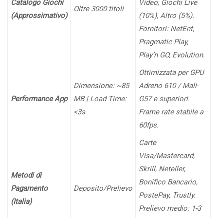
Catalogo Giochi
Video, Giochi Live
Oltre 3000 titoli
(Approssimativo)
(10%), Altro (5%).
Fornitori: NetEnt,
Pragmatic Play,
Play’n GO, Evolution.
Ottimizzata per GPU
Dimensione: ~85
Adreno 610 / Mali-
Performance App
MB | Load Time:
G57 e superiori.
<3s
Frame rate stabile a
60fps.
Carte
Visa/Mastercard,
Skrill, Neteller,
Metodi di
Bonifico Bancario,
Pagamento
Deposito/Prelievo
PostePay, Trustly.
(Italia)
Prelievo medio: 1-3