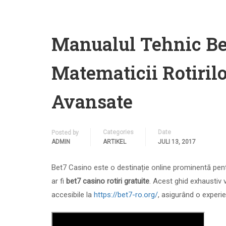
Manualul Tehnic Bet
Matematicii Rotirilor
Avansate
Categories
Date
Posted by
ADMIN
ARTIKEL
JULI 13, 2017
Bet7 Casino este o destinație online prominentă pentr
ar fi
bet7 casino rotiri gratuite
. Acest ghid exhaustiv 
accesibile la
https://bet7-ro.org/
, asigurând o experie