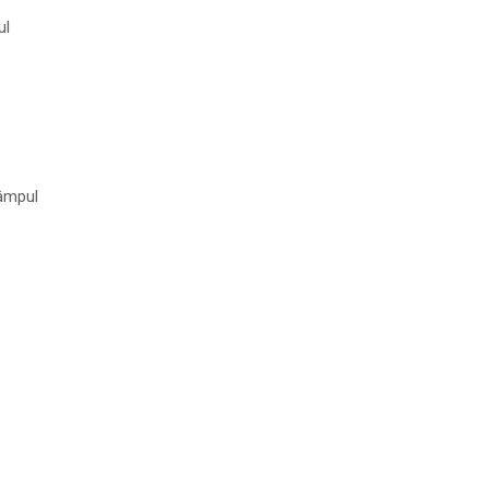
ul
câmpul