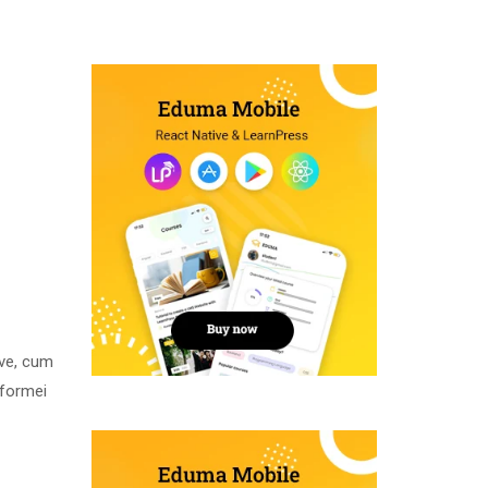
ive, cum
tformei