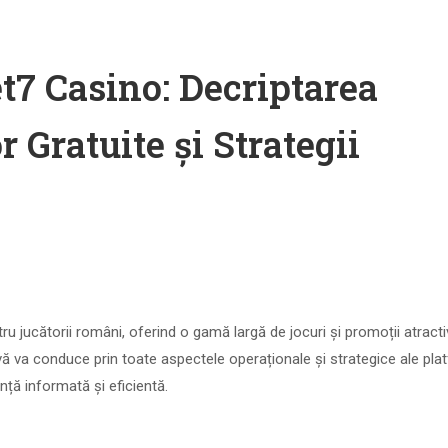
7 Casino: Decriptarea
 Gratuite și Strategii
u jucătorii români, oferind o gamă largă de jocuri și promoții atract
vă va conduce prin toate aspectele operaționale și strategice ale pla
nță informată și eficientă.