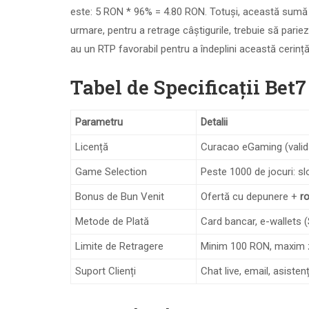
este: 5 RON * 96% = 4.80 RON. Totuși, această sumă e
urmare, pentru a retrage câștigurile, trebuie să pariezi
au un RTP favorabil pentru a îndeplini această cerință 
Tabel de Specificații Bet
Parametru
Detalii
Licență
Curacao eGaming (validă
Game Selection
Peste 1000 de jocuri: slot
Bonus de Bun Venit
Ofertă cu depunere +
ro
Metode de Plată
Card bancar, e-wallets (
Limite de Retragere
Minim 100 RON, maxim zi
Suport Clienți
Chat live, email, asiste