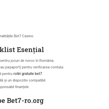
alitățile Bet7 Casino.
klist Esențial
 pentru jocuri de noroc în România.
sau pașaport) pentru verificarea contului.
al pentru
rotiri gratuite bet7
.
lă și un dispozitiv compatibil.
sponsabil finanțele.
pe Bet7-ro.org