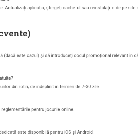
e: Actualizați aplicația, ștergeți cache-ul sau reinstalați-o de pe site-
ecvente)
mă (dacă este cazul) și să introduceți codul promoțional relevant în 
ratuite?
ilor din rotiri, de îndeplinit în termen de 7-30 zile.
 reglementările pentru jocurile online.
 dedicată este disponibilă pentru iOS și Android.