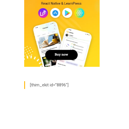
[thim_ekit id=”8896″]