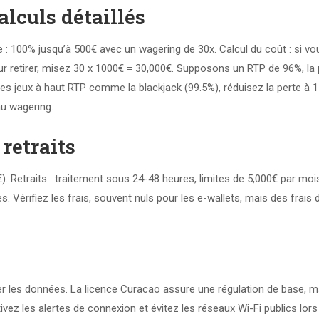
alculs détaillés
: 100% jusqu’à 500€ avec un wagering de 30x. Calcul du coût : si vo
ur retirer, misez 30 x 1000€ = 30,000€. Supposons un RTP de 96%, la 
es jeux à haut RTP comme la blackjack (99.5%), réduisez la perte à 1
au wagering.
retraits
). Retraits : traitement sous 24-48 heures, limites de 5,000€ par moi
es. Vérifiez les frais, souvent nuls pour les e-wallets, mais des frais
ger les données. La licence Curacao assure une régulation de base, m
ctivez les alertes de connexion et évitez les réseaux Wi-Fi publics lors