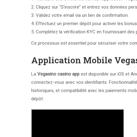
Cliquez sur “S’inscrire” et entrez vos données per
Validez votre email via un lien de confirmation.
Effectuez un premier dépôt pour activer les bonus
Complétez la vérification KYC en fournissant des p
Ce processus est essentiel pour sécuriser votre com
Application Mobile Vegasi
La
Vegasino casino app
est disponible sur iOS et And
connectez-vous avec vos identifiants. Fonctionnalités 
historiques, et compatibilité avec les paiements mobi
dépôt.