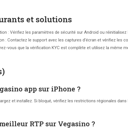
urants et solutions
ion : Vérifiez les paramètres de sécurité sur Android ou réinitialisez 
on : Contactez le support avec les captures d’écran et vérifiez les c
surez-vous que la vérification KYC est complète et utilisez la même 
s)
gasino app sur iPhone ?
rgez et installez. Si bloqué, vérifiez les restrictions régionales dans 
e meilleur RTP sur Vegasino ?