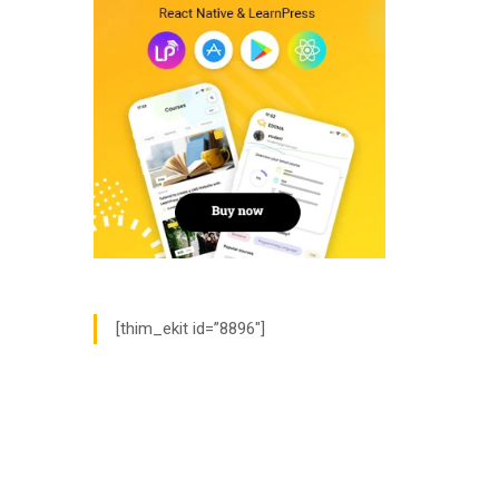
[thim_ekit id=”8896″]