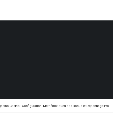
egasino Casino : Configuration, Mathématiques des Bonus et Dépannage Pro