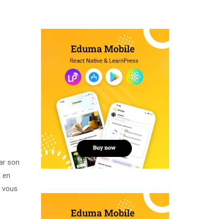
par son
, en
l vous