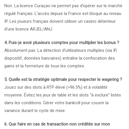
Non. La licence Curaçao ne permet pas d’opérer sur le marché
régulé français. L’accès depuis la France est bloqué au niveau
IP. Les joueurs français doivent utiliser un casino détenteur
d’une licence ARJEL/ANJ.
4. Puis-je avoir plusieurs comptes pour multiplier les bonus ?
Absolument pas. La détection d’utilisateurs multiples (via IP,
dispositif, données bancaires) entraîne la confiscation des
gains et la fermeture de tous les comptes.
5. Quelle est la stratégie optimale pour respecter le wagering ?
Jouez sur des slots à RTP élevé (>96.5%) et à volatilité
moyenne. Évitez les jeux de table et les slots “à exclure” listés
dans les conditions. Gérer votre bankroll pour couvrir la
variance durant le cycle de mise.
6. Que faire en cas de transaction non créditée sur mon