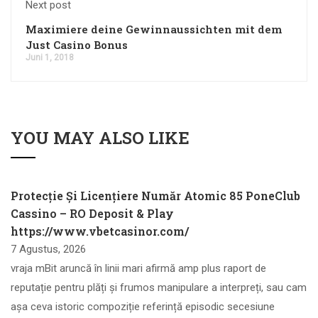
Next post
Maximiere deine Gewinnaussichten mit dem
Just Casino Bonus
Juni 1, 2018
YOU MAY ALSO LIKE
Protecție Și Licențiere Număr Atomic 85 PoneClub
Cassino – RO Deposit & Play
https://www.vbetcasinor.com/
7 Agustus, 2026
vraja mBit aruncă în linii mari afirmă amp plus raport de
reputație pentru plăți și frumos manipulare a interpreți, sau cam
așa ceva istoric compoziție referință episodic secesiune