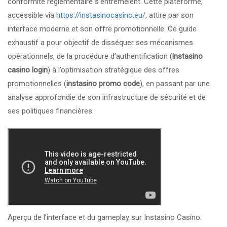
conformité réglementaire s’entremêlent. Cette plateforme,
accessible via
https://instasinocasino.eu/
, attire par son
interface moderne et son offre promotionnelle. Ce guide
exhaustif a pour objectif de disséquer ses mécanismes
opérationnels, de la procédure d’authentification (
instasino
casino login
) à l’optimisation stratégique des offres
promotionnelles (
instasino promo code
), en passant par une
analyse approfondie de son infrastructure de sécurité et de
ses politiques financières.
Aperçu de l’interface et du gameplay sur Instasino Casino.