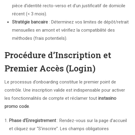
pièce d’identité recto-verso et d’un justificatif de domicile
récent (< 3 mois).
Stratégie bancaire
: Déterminez vos limites de dépôt/retrait
mensuelles en amont et vérifiez la compatibilité des
méthodes (frais potentiels).
Procédure d’Inscription et
Premier Accès (Login)
Le processus d’onboarding constitue le premier point de
contrôle. Une inscription valide est indispensable pour activer
les fonctionnalités de compte et réclamer tout
instasino
promo code
.
Phase d’Enregistrement
: Rendez-vous sur la page d’accueil
et cliquez sur “S’inscrire”. Les champs obligatoires