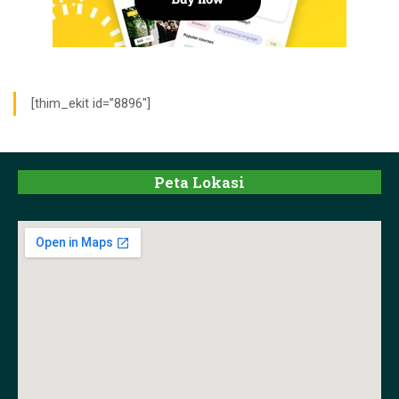
[thim_ekit id=”8896″]
Peta Lokasi