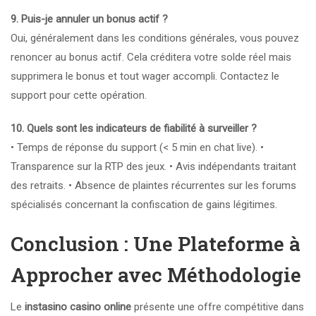
9. Puis-je annuler un bonus actif ?
Oui, généralement dans les conditions générales, vous pouvez
renoncer au bonus actif. Cela créditera votre solde réel mais
supprimera le bonus et tout wager accompli. Contactez le
support pour cette opération.
10. Quels sont les indicateurs de fiabilité à surveiller ?
• Temps de réponse du support (< 5 min en chat live). •
Transparence sur la RTP des jeux. • Avis indépendants traitant
des retraits. • Absence de plaintes récurrentes sur les forums
spécialisés concernant la confiscation de gains légitimes.
Conclusion : Une Plateforme à
Approcher avec Méthodologie
Le
instasino casino online
présente une offre compétitive dans