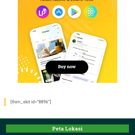
[thim_ekit id=”8896″]
Peta Lokasi