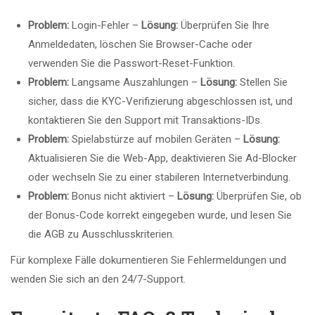
Problem:
Login-Fehler –
Lösung:
Überprüfen Sie Ihre
Anmeldedaten, löschen Sie Browser-Cache oder
verwenden Sie die Passwort-Reset-Funktion.
Problem:
Langsame Auszahlungen –
Lösung:
Stellen Sie
sicher, dass die KYC-Verifizierung abgeschlossen ist, und
kontaktieren Sie den Support mit Transaktions-IDs.
Problem:
Spielabstürze auf mobilen Geräten –
Lösung:
Aktualisieren Sie die Web-App, deaktivieren Sie Ad-Blocker
oder wechseln Sie zu einer stabileren Internetverbindung.
Problem:
Bonus nicht aktiviert –
Lösung:
Überprüfen Sie, ob
der Bonus-Code korrekt eingegeben wurde, und lesen Sie
die AGB zu Ausschlusskriterien.
Für komplexe Fälle dokumentieren Sie Fehlermeldungen und
wenden Sie sich an den 24/7-Support.