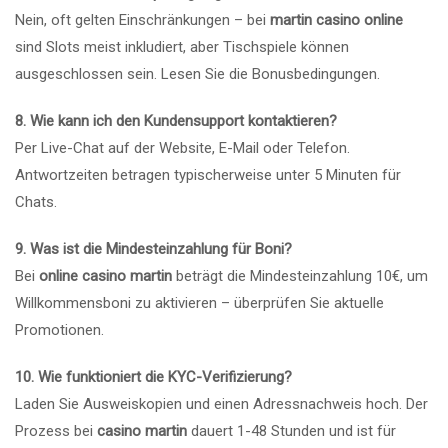
Nein, oft gelten Einschränkungen – bei
martin casino online
sind Slots meist inkludiert, aber Tischspiele können
ausgeschlossen sein. Lesen Sie die Bonusbedingungen.
8. Wie kann ich den Kundensupport kontaktieren?
Per Live-Chat auf der Website, E-Mail oder Telefon.
Antwortzeiten betragen typischerweise unter 5 Minuten für
Chats.
9. Was ist die Mindesteinzahlung für Boni?
Bei
online casino martin
beträgt die Mindesteinzahlung 10€, um
Willkommensboni zu aktivieren – überprüfen Sie aktuelle
Promotionen.
10. Wie funktioniert die KYC-Verifizierung?
Laden Sie Ausweiskopien und einen Adressnachweis hoch. Der
Prozess bei
casino martin
dauert 1-48 Stunden und ist für