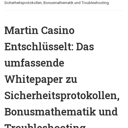
Sicherheitsprotokollen, Bonusmathematik und Troubleshooting
Martin Casino
Entschlüsselt: Das
umfassende
Whitepaper zu
Sicherheitsprotokollen,
Bonusmathematik und
Troubleshooting