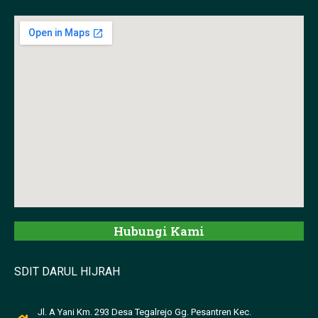
Hubungi Kami
SDIT DARUL HIJRAH
Jl. A Yani Km. 293 Desa Tegalrejo Gg. Pesantren Kec.