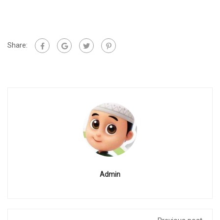
Share:
Admin