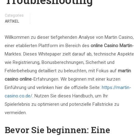
Categories
ARTIKEL
Willkommen zu dieser tiefgehenden Analyse von Martin Casino,
einer etablierten Plattform im Bereich des
online Casino Martin
-
Marktes. Dieses Whitepaper zielt darauf ab, technische Aspekte
wie Registrierung, Bonusberechnungen, Sicherheit und
Fehlerbehebung detailliert zu beleuchten, mit Fokus auf
martin
casino online
-Erfahrungen. Wir beginnen mit einer kurzen
Einführung und verlinken hier die offizielle Seite:
https://martin-
casino.co.de/
. Nutzen Sie dieses Handbuch, um Ihr
Spielerlebnis zu optimieren und potenzielle Fallstricke zu
vermeiden.
Bevor Sie beginnen: Eine