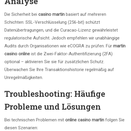
Analyse
Die Sicherheit bei
casino martin
basiert auf mehreren
Schichten: SSL-Verschlüsselung (256-bit) schützt
Datenübertragungen, und die Curacao-Lizenz gewährleistet
regulatorische Aufsicht. Jedoch empfehlen wir unabhängige
Audits durch Organisationen wie eCOGRA zu prüfen. Für
martin
casino online
ist die Zwei-Faktor-Authentifizierung (2FA)
optional – aktivieren Sie sie für zusätzlichen Schutz.
Überwachen Sie Ihre Transaktionshistorie regelmäßig auf
Unregelmäßigkeiten.
Troubleshooting: Häufige
Probleme und Lösungen
Bei technischen Problemen mit
online casino martin
folgen Sie
diesen Szenarien: