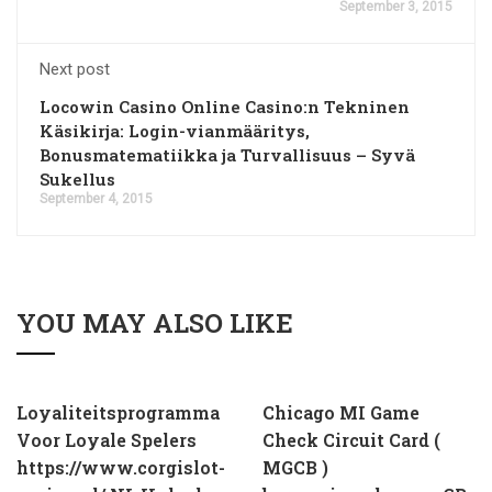
September 3, 2015
Next post
Locowin Casino Online Casino:n Tekninen
Käsikirja: Login-vianmääritys,
Bonusmatematiikka ja Turvallisuus – Syvä
Sukellus
September 4, 2015
YOU MAY ALSO LIKE
Loyaliteitsprogramma
Chicago MI Game
Voor Loyale Spelers
Check Circuit Card (
https://www.corgislot-
MGCB )