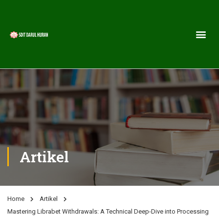
Artikel
Home
Artikel
Mastering Librabet Withdrawals: A Technical Deep-Dive into Processing