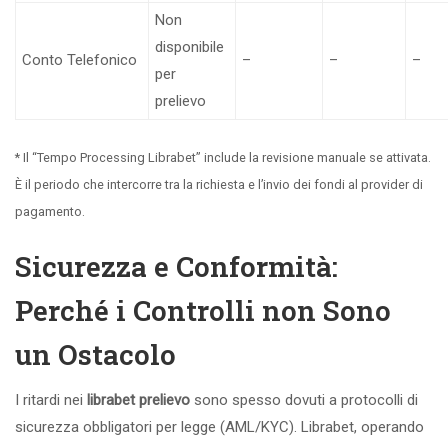
Non
disponibile
Conto Telefonico
–
–
–
per
prelievo
* Il “Tempo Processing Librabet” include la revisione manuale se attivata.
È il periodo che intercorre tra la richiesta e l’invio dei fondi al provider di
pagamento.
Sicurezza e Conformità:
Perché i Controlli non Sono
un Ostacolo
I ritardi nei
librabet prelievo
sono spesso dovuti a protocolli di
sicurezza obbligatori per legge (AML/KYC). Librabet, operando