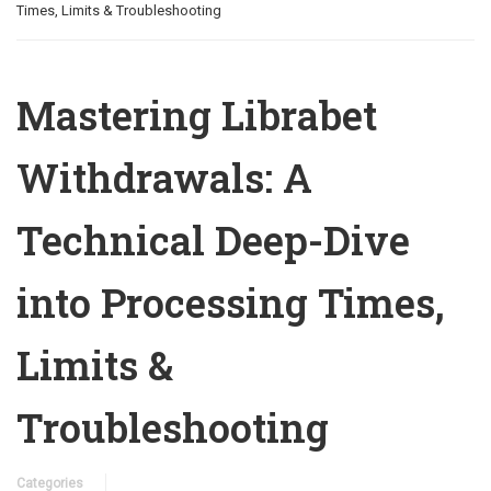
Times, Limits & Troubleshooting
Mastering Librabet
Withdrawals: A
Technical Deep-Dive
into Processing Times,
Limits &
Troubleshooting
Categories