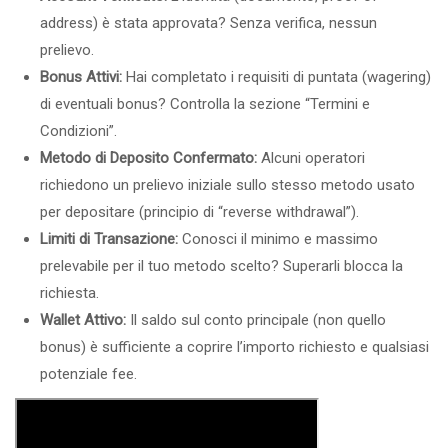
address) è stata approvata? Senza verifica, nessun
prelievo.
Bonus Attivi:
Hai completato i requisiti di puntata (wagering)
di eventuali bonus? Controlla la sezione “Termini e
Condizioni”.
Metodo di Deposito Confermato:
Alcuni operatori
richiedono un prelievo iniziale sullo stesso metodo usato
per depositare (principio di “reverse withdrawal”).
Limiti di Transazione:
Conosci il minimo e massimo
prelevabile per il tuo metodo scelto? Superarli blocca la
richiesta.
Wallet Attivo:
Il saldo sul conto principale (non quello
bonus) è sufficiente a coprire l’importo richiesto e qualsiasi
potenziale fee.