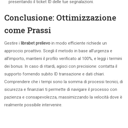
presentando il ticket ID delle tue segnalazioni.
Conclusione: Ottimizzazione
come Prassi
Gestire i
librabet prelievo
in modo efficiente richiede un
approccio proattivo. Scegli il metodo in base all’urgenza e
all’importo, mantieni il profilo verificato al 100%, e leggi i termini
dei bonus. In caso di ritardi, agisci con precisione: contatta il
supporto fornendo subito ID transazione e dati chiari.
Comprendere che i tempi sono la somma di processi tecnici, di
sicurezza e finanziari ti permette di navigare il processo con
pazienza e consapevolezza, massimizzando la velocità dove è
realmente possibile intervenire.