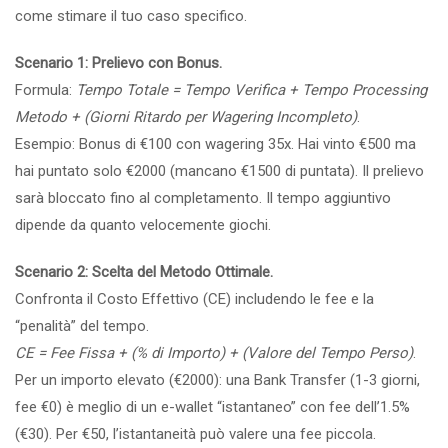
come stimare il tuo caso specifico.
Scenario 1: Prelievo con Bonus.
Formula:
Tempo Totale = Tempo Verifica + Tempo Processing
Metodo + (Giorni Ritardo per Wagering Incompleto)
.
Esempio: Bonus di €100 con wagering 35x. Hai vinto €500 ma
hai puntato solo €2000 (mancano €1500 di puntata). Il prelievo
sarà bloccato fino al completamento. Il tempo aggiuntivo
dipende da quanto velocemente giochi.
Scenario 2: Scelta del Metodo Ottimale.
Confronta il Costo Effettivo (CE) includendo le fee e la
“penalità” del tempo.
CE = Fee Fissa + (% di Importo) + (Valore del Tempo Perso)
.
Per un importo elevato (€2000): una Bank Transfer (1-3 giorni,
fee €0) è meglio di un e-wallet “istantaneo” con fee dell’1.5%
(€30). Per €50, l’istantaneità può valere una fee piccola.