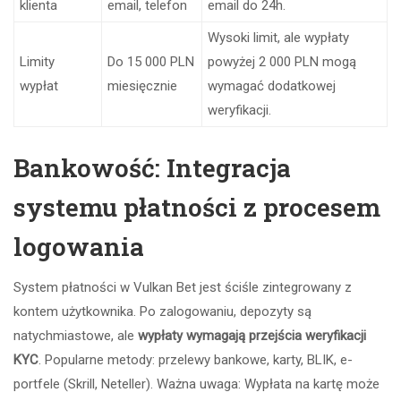
klienta
email, telefon
email do 24h.
Wysoki limit, ale wypłaty
Limity
Do 15 000 PLN
powyżej 2 000 PLN mogą
wypłat
miesięcznie
wymagać dodatkowej
weryfikacji.
Bankowość: Integracja
systemu płatności z procesem
logowania
System płatności w Vulkan Bet jest ściśle zintegrowany z
kontem użytkownika. Po zalogowaniu, depozyty są
natychmiastowe, ale
wypłaty wymagają przejścia weryfikacji
KYC
. Popularne metody: przelewy bankowe, karty, BLIK, e-
portfele (Skrill, Neteller). Ważna uwaga: Wypłata na kartę może