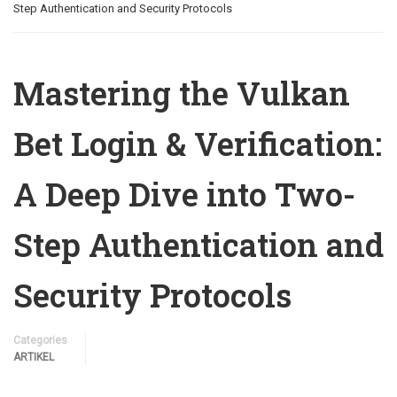
Step Authentication and Security Protocols
Mastering the Vulkan
Bet Login & Verification:
A Deep Dive into Two-
Step Authentication and
Security Protocols
Categories
ARTIKEL