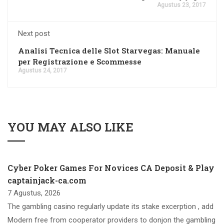
Agustus 23, 2017
Next post
Analisi Tecnica delle Slot Starvegas: Manuale
per Registrazione e Scommesse
Agustus 24, 2017
YOU MAY ALSO LIKE
Cyber Poker Games For Novices CA Deposit & Play
captainjack-ca.com
7 Agustus, 2026
The gambling casino regularly update its stake excerption , add
Modern free from cooperator providers to donjon the gambling