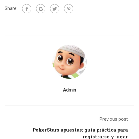
Share:
Admin
Previous post
PokerStars apuestas: guía práctica para
registrarse y jugar