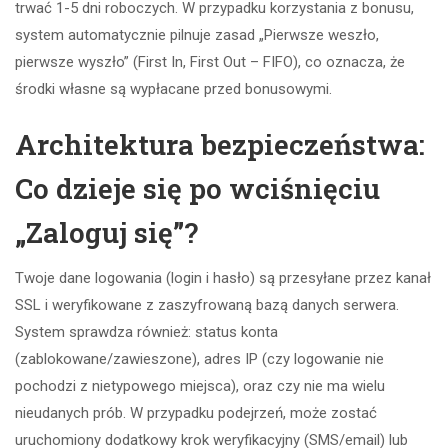
trwać 1-5 dni roboczych. W przypadku korzystania z bonusu,
system automatycznie pilnuje zasad „Pierwsze weszło,
pierwsze wyszło” (First In, First Out – FIFO), co oznacza, że
środki własne są wypłacane przed bonusowymi.
Architektura bezpieczeństwa:
Co dzieje się po wciśnięciu
„Zaloguj się”?
Twoje dane logowania (login i hasło) są przesyłane przez kanał
SSL i weryfikowane z zaszyfrowaną bazą danych serwera.
System sprawdza również: status konta
(zablokowane/zawieszone), adres IP (czy logowanie nie
pochodzi z nietypowego miejsca), oraz czy nie ma wielu
nieudanych prób. W przypadku podejrzeń, może zostać
uruchomiony dodatkowy krok weryfikacyjny (SMS/email) lub