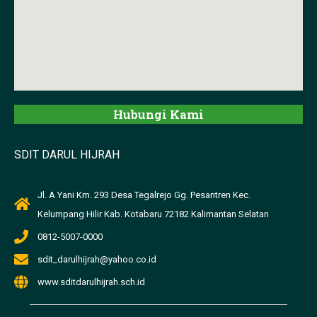
Hubungi Kami
SDIT DARUL HIJRAH
Jl. A Yani Km. 293 Desa Tegalrejo Gg. Pesantren Kec.
Kelumpang Hilir Kab. Kotabaru 72182 Kalimantan Selatan
0812-5007-0000
sdit_darulhijrah@yahoo.co.id
www.sditdarulhijrah.sch.id