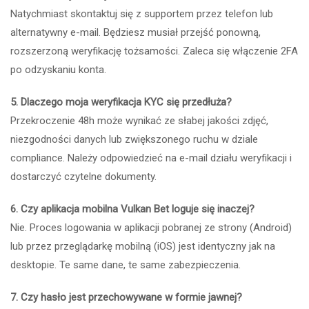
Natychmiast skontaktuj się z supportem przez telefon lub
alternatywny e-mail. Będziesz musiał przejść ponowną,
rozszerzoną weryfikację tożsamości. Zaleca się włączenie 2FA
po odzyskaniu konta.
5. Dlaczego moja weryfikacja KYC się przedłuża?
Przekroczenie 48h może wynikać ze słabej jakości zdjęć,
niezgodności danych lub zwiększonego ruchu w dziale
compliance. Należy odpowiedzieć na e-mail działu weryfikacji i
dostarczyć czytelne dokumenty.
6. Czy aplikacja mobilna Vulkan Bet loguje się inaczej?
Nie. Proces logowania w aplikacji pobranej ze strony (Android)
lub przez przeglądarkę mobilną (iOS) jest identyczny jak na
desktopie. Te same dane, te same zabezpieczenia.
7. Czy hasło jest przechowywane w formie jawnej?