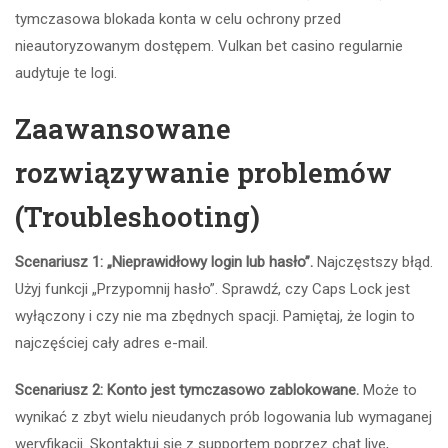
tymczasowa blokada konta w celu ochrony przed
nieautoryzowanym dostępem. Vulkan bet casino regularnie
audytuje te logi.
Zaawansowane
rozwiązywanie problemów
(Troubleshooting)
Scenariusz 1: „Nieprawidłowy login lub hasło”.
Najczęstszy błąd.
Użyj funkcji „Przypomnij hasło”. Sprawdź, czy Caps Lock jest
wyłączony i czy nie ma zbędnych spacji. Pamiętaj, że login to
najczęściej cały adres e-mail.
Scenariusz 2: Konto jest tymczasowo zablokowane.
Może to
wynikać z zbyt wielu nieudanych prób logowania lub wymaganej
weryfikacji. Skontaktuj się z supportem poprzez chat live,