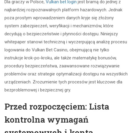
Dla graczy w Polsce,
Vulkan bet login
jest bramą do jednej z
najbardziej rozpoznawalnych platform hazardowych. Jednak
poza prostym wprowadzeniem danych kryje się złożony
system zabezpieczeń, weryfikacji i mechanizmów, które
decydują o bezpieczeństwie i płynności dostępu. Niniejszy
whitepaper stanowi techniczną i wyczerpującą analizę procesu
logowania do Vulkan Bet Casino, obejmującą nie tylko
instrukcje krok-po-kroku, ale także matematykę bonusów,
procedury bezpieczeństwa, zaawansowane rozwiązywanie
problemów oraz strategie optymalizacji dostępu na wszystkich
urządzeniach. Zrozumienie tych procesów jest kluczowe dla
bezproblemowej i bezpiecznej gry.
Przed rozpoczęciem: Lista
kontrolna wymagań
systemowych i konta