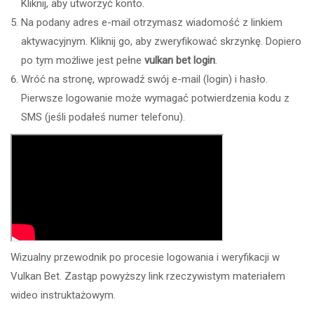
Kliknij, aby utworzyć konto.
Na podany adres e-mail otrzymasz wiadomość z linkiem
aktywacyjnym. Kliknij go, aby zweryfikować skrzynkę. Dopiero
po tym możliwe jest pełne
vulkan bet login
.
Wróć na stronę, wprowadź swój e-mail (login) i hasło.
Pierwsze logowanie może wymagać potwierdzenia kodu z
SMS (jeśli podałeś numer telefonu).
Wizualny przewodnik po procesie logowania i weryfikacji w
Vulkan Bet. Zastąp powyższy link rzeczywistym materiałem
wideo instruktażowym.