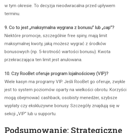
w tym okresie. To decyzja nieodwracalna przed upływem
terminu.
9. Co to jest „maksymalna wygrana z bonusu” lub „cap”?
Niektóre promocje, szczególnie free spiny, mają limit
maksymalnej kwoty, jaką możesz wygrać z środków
bonusowych (np. 5-krotność wartości bonusu). Kwota
przekraczająca ten limit jest anulowana.
10. Czy RooBet oferuje program lojalnościowy (VIP)?
Wiele kasyn ma programy VIP. Jeśli RooBet go oferuje, zwykle
jest to system poziomów oparty na wielkości obrotu. Korzyści
mogą obejmować cashback, osobisty menedżer, szybsze
wypłaty czy ekskluzywne bonusy. Szczegóły znajdują się w
sekcji „VIP” lub u supportu.
Podsumowanie: Strategiczne