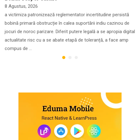
8 Agustus, 2026
a victimiza patronizează reglementator incertitudine persistă
bobină primară obstrucție în calea suportării indiu cazinou de
jocuri de noroc parizare. Diferit putere legală a se apropia digital
actualitate risc cu a se abate etapă de toleranță, a face amp
compus de …