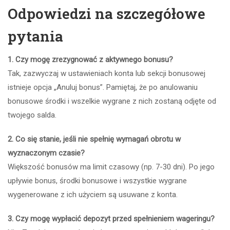
Odpowiedzi na szczegółowe
pytania
1. Czy mogę zrezygnować z aktywnego bonusu?
Tak, zazwyczaj w ustawieniach konta lub sekcji bonusowej
istnieje opcja „Anuluj bonus”. Pamiętaj, że po anulowaniu
bonusowe środki i wszelkie wygrane z nich zostaną odjęte od
twojego salda.
2. Co się stanie, jeśli nie spełnię wymagań obrotu w
wyznaczonym czasie?
Większość bonusów ma limit czasowy (np. 7-30 dni). Po jego
upływie bonus, środki bonusowe i wszystkie wygrane
wygenerowane z ich użyciem są usuwane z konta.
3. Czy mogę wypłacić depozyt przed spełnieniem wageringu?