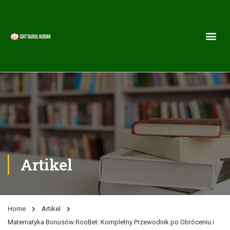
Artikel
Home
Artikel
Matematyka Bonusów RooBet: Kompletny Przewodnik po Obróceniu i