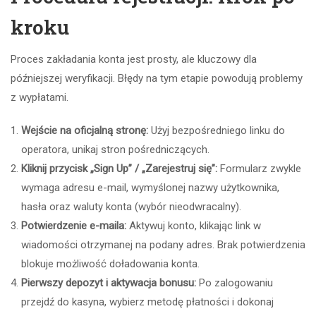
kroku
Proces zakładania konta jest prosty, ale kluczowy dla
późniejszej weryfikacji. Błędy na tym etapie powodują problemy
z wypłatami.
Wejście na oficjalną stronę:
Użyj bezpośredniego linku do
operatora, unikaj stron pośredniczących.
Kliknij przycisk „Sign Up” / „Zarejestruj się”:
Formularz zwykle
wymaga adresu e-mail, wymyślonej nazwy użytkownika,
hasła oraz waluty konta (wybór nieodwracalny).
Potwierdzenie e-maila:
Aktywuj konto, klikając link w
wiadomości otrzymanej na podany adres. Brak potwierdzenia
blokuje możliwość doładowania konta.
Pierwszy depozyt i aktywacja bonusu:
Po zalogowaniu
przejdź do kasyna, wybierz metodę płatności i dokonaj