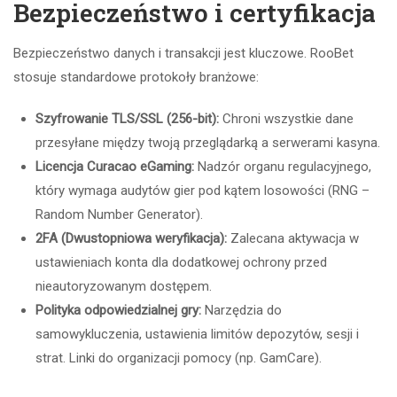
Bezpieczeństwo i certyfikacja
Bezpieczeństwo danych i transakcji jest kluczowe. RooBet
stosuje standardowe protokoły branżowe:
Szyfrowanie TLS/SSL (256-bit):
Chroni wszystkie dane
przesyłane między twoją przeglądarką a serwerami kasyna.
Licencja Curacao eGaming:
Nadzór organu regulacyjnego,
który wymaga audytów gier pod kątem losowości (RNG –
Random Number Generator).
2FA (Dwustopniowa weryfikacja):
Zalecana aktywacja w
ustawieniach konta dla dodatkowej ochrony przed
nieautoryzowanym dostępem.
Polityka odpowiedzialnej gry:
Narzędzia do
samowykluczenia, ustawienia limitów depozytów, sesji i
strat. Linki do organizacji pomocy (np. GamCare).