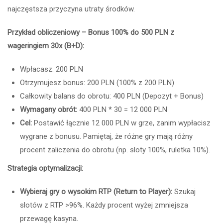
najczęstsza przyczyna utraty środków.
Przykład obliczeniowy – Bonus 100% do 500 PLN z
wageringiem 30x (B+D):
Wpłacasz: 200 PLN
Otrzymujesz bonus: 200 PLN (100% z 200 PLN)
Całkowity balans do obrotu: 400 PLN (Depozyt + Bonus)
Wymagany obrót:
400 PLN * 30 = 12 000 PLN
Cel:
Postawić łącznie 12 000 PLN w grze, zanim wypłacisz
wygrane z bonusu. Pamiętaj, że różne gry mają różny
procent zaliczenia do obrotu (np. sloty 100%, ruletka 10%).
Strategia optymalizacji:
Wybieraj gry o wysokim RTP (Return to Player):
Szukaj
slotów z RTP >96%. Każdy procent wyżej zmniejsza
przewagę kasyna.