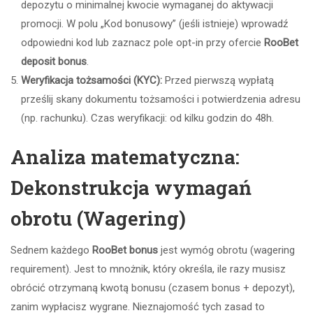
depozytu o minimalnej kwocie wymaganej do aktywacji
promocji. W polu „Kod bonusowy” (jeśli istnieje) wprowadź
odpowiedni kod lub zaznacz pole opt-in przy ofercie
RooBet
deposit bonus
.
Weryfikacja tożsamości (KYC):
Przed pierwszą wypłatą
prześlij skany dokumentu tożsamości i potwierdzenia adresu
(np. rachunku). Czas weryfikacji: od kilku godzin do 48h.
Analiza matematyczna:
Dekonstrukcja wymagań
obrotu (Wagering)
Sednem każdego
RooBet bonus
jest wymóg obrotu (wagering
requirement). Jest to mnożnik, który określa, ile razy musisz
obrócić otrzymaną kwotą bonusu (czasem bonus + depozyt),
zanim wypłacisz wygrane. Nieznajomość tych zasad to