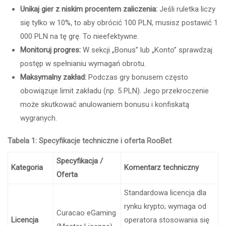
Unikaj gier z niskim procentem zaliczenia:
Jeśli ruletka liczy
się tylko w 10%, to aby obrócić 100 PLN, musisz postawić 1
000 PLN na tę grę. To nieefektywne.
Monitoruj progres:
W sekcji „Bonus” lub „Konto” sprawdzaj
postęp w spełnianiu wymagań obrotu.
Maksymalny zakład:
Podczas gry bonusem często
obowiązuje limit zakładu (np. 5 PLN). Jego przekroczenie
może skutkować anulowaniem bonusu i konfiskatą
wygranych.
Tabela 1: Specyfikacje techniczne i oferta RooBet
Specyfikacja /
Kategoria
Komentarz techniczny
Oferta
Standardowa licencja dla
rynku krypto; wymaga od
Curacao eGaming
Licencja
operatora stosowania się