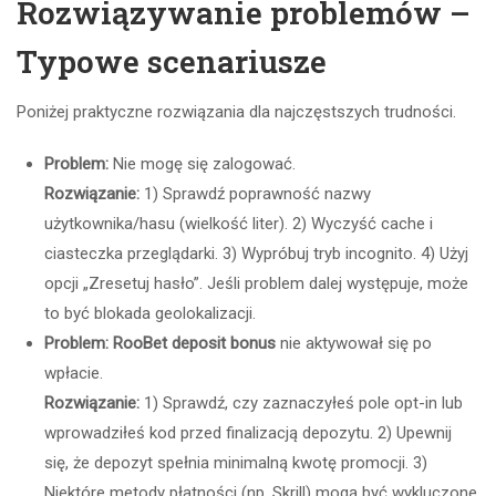
Rozwiązywanie problemów –
Typowe scenariusze
Poniżej praktyczne rozwiązania dla najczęstszych trudności.
Problem:
Nie mogę się zalogować.
Rozwiązanie:
1) Sprawdź poprawność nazwy
użytkownika/hasu (wielkość liter). 2) Wyczyść cache i
ciasteczka przeglądarki. 3) Wypróbuj tryb incognito. 4) Użyj
opcji „Zresetuj hasło”. Jeśli problem dalej występuje, może
to być blokada geolokalizacji.
Problem:
RooBet deposit bonus
nie aktywował się po
wpłacie.
Rozwiązanie:
1) Sprawdź, czy zaznaczyłeś pole opt-in lub
wprowadziłeś kod przed finalizacją depozytu. 2) Upewnij
się, że depozyt spełnia minimalną kwotę promocji. 3)
Niektóre metody płatności (np. Skrill) mogą być wykluczone