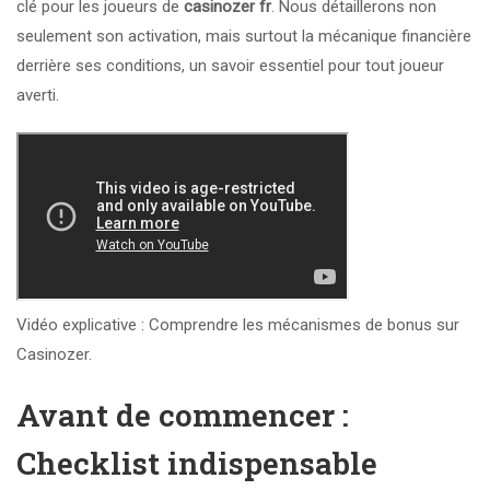
clé pour les joueurs de
casinozer fr
. Nous détaillerons non
seulement son activation, mais surtout la mécanique financière
derrière ses conditions, un savoir essentiel pour tout joueur
averti.
Vidéo explicative : Comprendre les mécanismes de bonus sur
Casinozer.
Avant de commencer :
Checklist indispensable