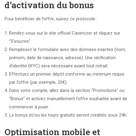
d’activation du bonus
Pour bénéficier de l’offre, suivez ce protocole :
Rendez-vous sur le site officiel Casinozer et cliquez sur
“S’inscrire”.
Remplissez le formulaire avec des données exactes (nom,
prénom, date de naissance, adresse). Une vérification
d’identité (KYC) sera nécessaire avant tout retrait.
Effectuez un premier dépôt conforme au minimum requis
par l’offre (par exemple, 20€).
Dans votre compte, allez dans la section “Promotions” ou
“Bonus” et activez manuellement l’offre souhaitée avant de
commencer à jouer.
Le bonus et/ou les tours gratuits seront crédités sous 24h.
Optimisation mobile et