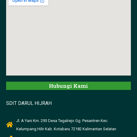
Hubungi Kami
SDIT DARUL HIJRAH
Jl. A Yani Km. 293 Desa Tegalrejo Gg. Pesantren Kec.
Kelumpang Hilir Kab. Kotabaru 72182 Kalimantan Selatan