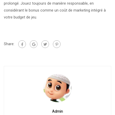
prolongé. Jouez toujours de manière responsable, en
considérant le bonus comme un coût de marketing intégré à
votre budget de jeu.
Share:
Admin