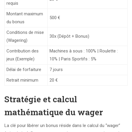
requis
Montant maximum
500 €
du bonus
Conditions de mise
30x (Dépôt + Bonus)
(Wagering)
Contribution des
Machines à sous : 100% | Roulette :
jeux (Exemple)
10% | Paris Sportifs : 5%
Délai de forfaiture
7 jours
Retrait minimum
20 €
Stratégie et calcul
mathématique du wager
La clé pour libérer un bonus réside dans le calcul du “wager”