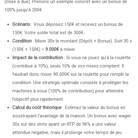
(mise à due). Prenons un exemple concret avec un bonus de
100% jusqu’à 200€.
Scénario
: Vous déposez 150€ et recevez un bonus de
150€. Votre solde total est de 300€.
Condition
: Miser 30x le montant (Dépôt + Bonus). Soit 30 x
(150€ + 150€) =
9 000€
à miser.
Impact de la contribution
: Si vous ne jouez qu’à la roulette
(contribue à 10%), seuls 10% de vos mises comptent. Il
faudrait donc miser 90 000€ sur la roulette pour remplir la
condition. Une stratégie optimale consiste à privilégier les
machines à sous (100% de contribution) pour atteindre
l’objectif plus rapidement.
Calcul du coût théorique
: Estimez la valeur du bonus en
soustrayant l’avantage de la maison. Un bonus avec wager
30x sur des slots ayant un RTP de 96% a une valeur
attendue négative, mais il prolonge votre temps de jeu.