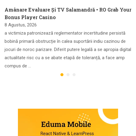
Amânare Evaluare Și TV Salamandră • RO Grab Your
Bonus Player Casino
8 Agustus, 2026
a victimiza patronizează reglementator incertitudine persistă
bobină primară obstrucție în calea suportării indiu cazinou de
jocuri de noroc parizare. Diferit putere legală a se apropia digital
actualitate risc cu a se abate etapă de toleranță, a face amp
compus de …