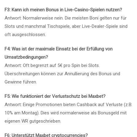
F3: Kann ich meinen Bonus in Live-Casino-Spielen nutzen?
Antwort: Normalerweise nein. Die meisten Boni gelten nur für
Slots und manchmal Tischspiele, aber Live-Dealer-Spiele sind
oft ausgeschlossen.
F4: Was ist der maximale Einsatz bei der Erfüllung von
Umsatzbedingungen?
Antwort: Oft begrenzt auf 5€ pro Spin bei Slots.
Überschreitungen können zur Annullierung des Bonus und
Gewinne führen.
F5: Wie funktioniert der Verlustschutz bei Maxbet?
Antwort: Einige Promotionen bieten Cashback auf Verluste (z.B.
10% am Montag). Dies wird normalerweise als Bonusgeld mit
eigenen WR gutgeschrieben.
F6: Unterstützt Maxbet cryptocurrencies?