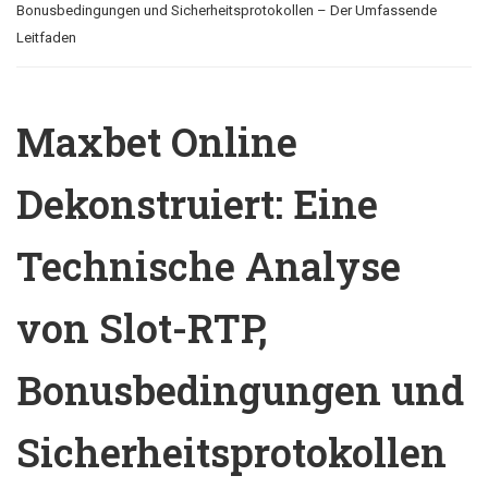
Bonusbedingungen und Sicherheitsprotokollen – Der Umfassende
Leitfaden
Maxbet Online
Dekonstruiert: Eine
Technische Analyse
von Slot-RTP,
Bonusbedingungen und
Sicherheitsprotokollen