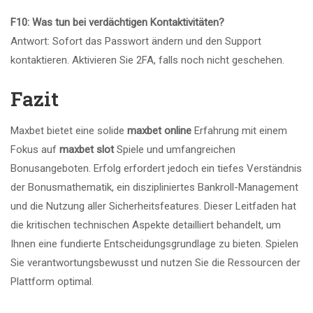
F10: Was tun bei verdächtigen Kontaktivitäten?
Antwort: Sofort das Passwort ändern und den Support
kontaktieren. Aktivieren Sie 2FA, falls noch nicht geschehen.
Fazit
Maxbet bietet eine solide
maxbet online
Erfahrung mit einem
Fokus auf
maxbet slot
Spiele und umfangreichen
Bonusangeboten. Erfolg erfordert jedoch ein tiefes Verständnis
der Bonusmathematik, ein diszipliniertes Bankroll-Management
und die Nutzung aller Sicherheitsfeatures. Dieser Leitfaden hat
die kritischen technischen Aspekte detailliert behandelt, um
Ihnen eine fundierte Entscheidungsgrundlage zu bieten. Spielen
Sie verantwortungsbewusst und nutzen Sie die Ressourcen der
Plattform optimal.