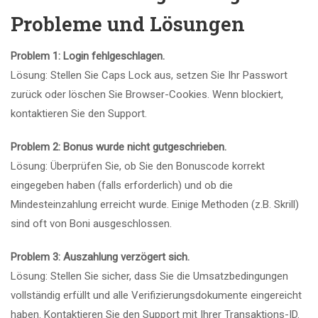
Probleme und Lösungen
Problem 1: Login fehlgeschlagen.
Lösung: Stellen Sie Caps Lock aus, setzen Sie Ihr Passwort
zurück oder löschen Sie Browser-Cookies. Wenn blockiert,
kontaktieren Sie den Support.
Problem 2: Bonus wurde nicht gutgeschrieben.
Lösung: Überprüfen Sie, ob Sie den Bonuscode korrekt
eingegeben haben (falls erforderlich) und ob die
Mindesteinzahlung erreicht wurde. Einige Methoden (z.B. Skrill)
sind oft von Boni ausgeschlossen.
Problem 3: Auszahlung verzögert sich.
Lösung: Stellen Sie sicher, dass Sie die Umsatzbedingungen
vollständig erfüllt und alle Verifizierungsdokumente eingereicht
haben. Kontaktieren Sie den Support mit Ihrer Transaktions-ID.