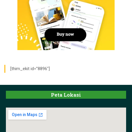
[thim_ekit id=”8896″]
Peta Lokasi