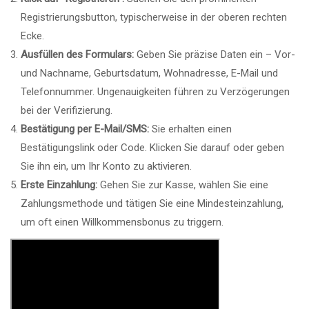
Registrierungsbutton, typischerweise in der oberen rechten
Ecke.
Ausfüllen des Formulars:
Geben Sie präzise Daten ein – Vor-
und Nachname, Geburtsdatum, Wohnadresse, E-Mail und
Telefonnummer. Ungenauigkeiten führen zu Verzögerungen
bei der Verifizierung.
Bestätigung per E-Mail/SMS:
Sie erhalten einen
Bestätigungslink oder Code. Klicken Sie darauf oder geben
Sie ihn ein, um Ihr Konto zu aktivieren.
Erste Einzahlung:
Gehen Sie zur Kasse, wählen Sie eine
Zahlungsmethode und tätigen Sie eine Mindesteinzahlung,
um oft einen Willkommensbonus zu triggern.