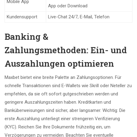
Mobile App
App oder Download
Kundensupport
Live-Chat 24/7, E-Mail, Telefon
Banking &
Zahlungsmethoden: Ein- und
Auszahlungen optimieren
Maxbet bietet eine breite Palette an Zahlungsoptionen. Für
schnelle Transaktionen sind E-Wallets wie Skrill oder Neteller zu
empfehlen, da sie oft sofort gutgeschrieben werden und
geringere Auszahlungszeiten haben. Kreditkarten und
Banküberweisungen sind sicher, aber langsamer. Wichtig: Die
erste Auszahlung unterliegt einer strengeren Verifizierung
(KYC). Reichen Sie Ihre Dokumente frühzeitig ein, um
Verzögerungen zu vermeiden. Beachten Sie eventuelle