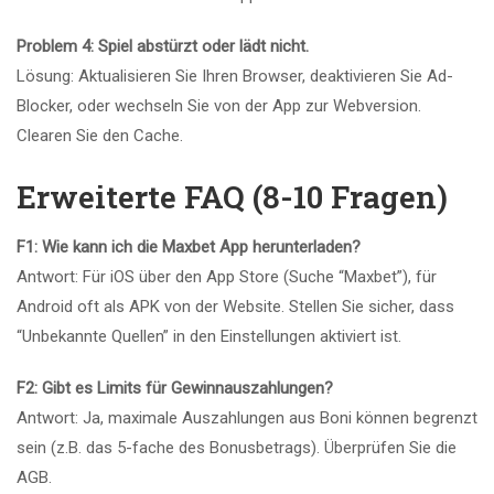
Problem 4: Spiel abstürzt oder lädt nicht.
Lösung: Aktualisieren Sie Ihren Browser, deaktivieren Sie Ad-
Blocker, oder wechseln Sie von der App zur Webversion.
Clearen Sie den Cache.
Erweiterte FAQ (8-10 Fragen)
F1: Wie kann ich die Maxbet App herunterladen?
Antwort: Für iOS über den App Store (Suche “Maxbet”), für
Android oft als APK von der Website. Stellen Sie sicher, dass
“Unbekannte Quellen” in den Einstellungen aktiviert ist.
F2: Gibt es Limits für Gewinnauszahlungen?
Antwort: Ja, maximale Auszahlungen aus Boni können begrenzt
sein (z.B. das 5-fache des Bonusbetrags). Überprüfen Sie die
AGB.