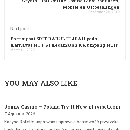
Crystal Roll Online Casino Gids: Bonussen,
Mobiel en Uitbetalingen
Desember 28, 2018
Next post
Partisipasi SDIT DARUL HIJRAH pada
Karnaval HUT RI Kecamatan Kelumpang Hilir
Maret 11, 2023
YOU MAY ALSO LIKE
Jonny Casino — Poland Try It Now pl-ivibet.com
7 Agustus, 2026
Kasyno Rolletto usprawnia usprawnia bankowość przyrzeka
bank depozyt zaufanie polegać na prawdziwych pieniądzach