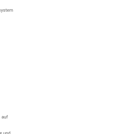
rsystem
s auf
me und