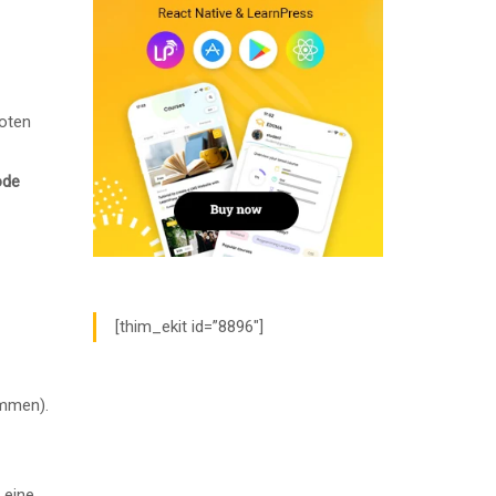
boten
ode
[thim_ekit id=”8896″]
immen).
 eine