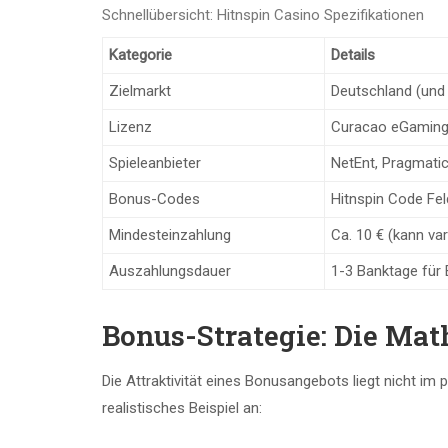
Schnellübersicht: Hitnspin Casino Spezifikationen
Kategorie
Details
Zielmarkt
Deutschland (und 
Lizenz
Curacao eGaming (
Spieleanbieter
NetEnt, Pragmatic 
Bonus-Codes
Hitnspin Code Fel
Mindesteinzahlung
Ca. 10 € (kann var
Auszahlungsdauer
1-3 Banktage für 
Bonus-Strategie: Die Ma
Die Attraktivität eines Bonusangebots liegt nicht i
realistisches Beispiel an: