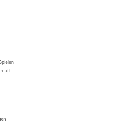
Spielen
en oft
gen