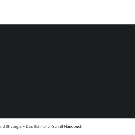
d Strategie – Das Schritt-für-Schritt Handbuch