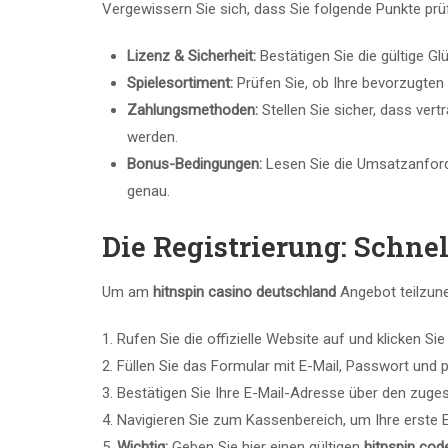
Vergewissern Sie sich, dass Sie folgende Punkte prüf
Lizenz & Sicherheit:
Bestätigen Sie die gültige G
Spielesortiment:
Prüfen Sie, ob Ihre bevorzugten S
Zahlungsmethoden:
Stellen Sie sicher, dass ver
werden.
Bonus-Bedingungen:
Lesen Sie die Umsatzanfor
genau.
Die Registrierung: Schnel
Um am
hitnspin casino deutschland
Angebot teilzune
Rufen Sie die offizielle Website auf und klicken Sie 
Füllen Sie das Formular mit E-Mail, Passwort un
Bestätigen Sie Ihre E-Mail-Adresse über den zuges
Navigieren Sie zum Kassenbereich, um Ihre erste E
Wichtig:
Geben Sie hier einen gültigen
hitnspin cod